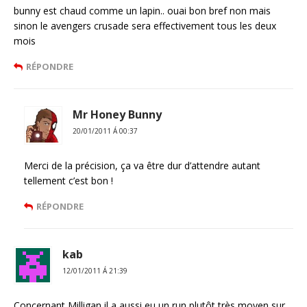
bunny est chaud comme un lapin.. ouai bon bref non mais
sinon le avengers crusade sera effectivement tous les deux
mois
RÉPONDRE
Mr Honey Bunny
20/01/2011 Á 00:37
Merci de la précision, ça va être dur d’attendre autant
tellement c’est bon !
RÉPONDRE
kab
12/01/2011 Á 21:39
Concernant Milligan il a aussi eu un run plutôt très moyen sur