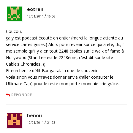
eotren
12/01/2011 Á 16:06
Coucou,
ça y est podcast écouté en entier (merci la longue attente au
service cartes grises.) Alors pour revenir sur ce qui a été, dit, il
me semble qu’il y a en tout 2248 étoiles sur le walk of fame à
Hollywood (Stan Lee est le 2248ème, c’est dit sur le site
Cable’s Chronicles ;)).
Et euh ben le défit Banga ralala que de souvenir.
Voila sinon vous m’avez donner envie d’aller consulter le
Ultimate Cap’, pour le reste mon porte-monnaie crie grâce…
RÉPONDRE
benou
12/01/2011 Á 21:23