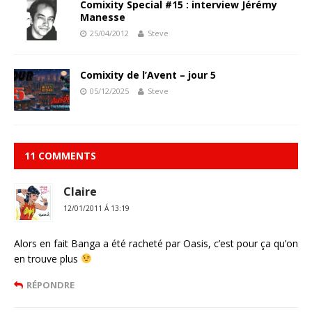
Comixity Special #15 : interview Jérémy
Manesse
25/04/2012
Steve
Comixity de l’Avent – jour 5
05/12/2025
Steve
11 COMMENTS
Claire
12/01/2011 Á 13:19
Alors en fait Banga a été racheté par Oasis, c’est pour ça qu’on
en trouve plus
RÉPONDRE