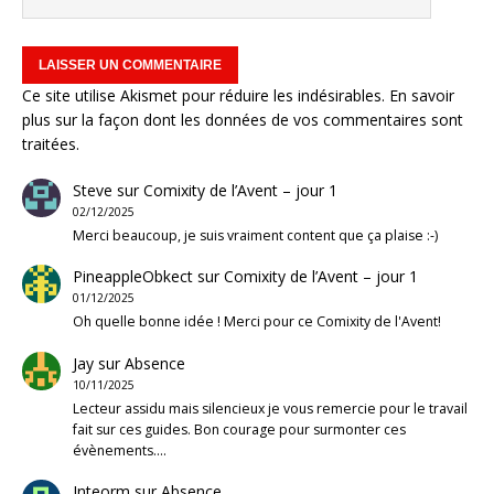
Ce site utilise Akismet pour réduire les indésirables.
En savoir
plus sur la façon dont les données de vos commentaires sont
traitées
.
Steve
sur
Comixity de l’Avent – jour 1
02/12/2025
Merci beaucoup, je suis vraiment content que ça plaise :-)
PineappleObkect
sur
Comixity de l’Avent – jour 1
01/12/2025
Oh quelle bonne idée ! Merci pour ce Comixity de l'Avent!
Jay
sur
Absence
10/11/2025
Lecteur assidu mais silencieux je vous remercie pour le travail
fait sur ces guides. Bon courage pour surmonter ces
évènements.…
Inteorm
sur
Absence