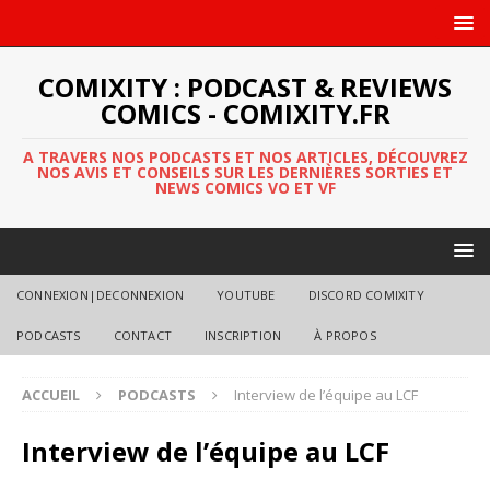
COMIXITY : PODCAST & REVIEWS
COMICS - COMIXITY.FR
A TRAVERS NOS PODCASTS ET NOS ARTICLES, DÉCOUVREZ
NOS AVIS ET CONSEILS SUR LES DERNIÈRES SORTIES ET
NEWS COMICS VO ET VF
CONNEXION|DECONNEXION
YOUTUBE
DISCORD COMIXITY
PODCASTS
CONTACT
INSCRIPTION
À PROPOS
ACCUEIL
PODCASTS
Interview de l’équipe au LCF
Interview de l’équipe au LCF