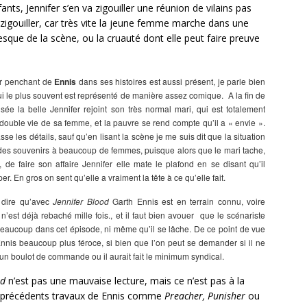
ants, Jennifer s’en va zigouiller une réunion de vilains pas
 zigouiller, car très vite la jeune femme marche dans une
esque de la scène, ou la cruauté dont elle peut faire preuve
er penchant de
Ennis
dans ses histoires est aussi présent, je parle bien
ui le plus souvent est représenté de manière assez comique. A la fin de
isée la belle Jennifer rejoint son très normal mari, qui est totalement
 double vie de sa femme, et la pauvre se rend compte qu’il a « envie ».
sse les détails, sauf qu’en lisant la scène je me suis dit que la situation
des souvenirs à beaucoup de femmes, puisque alors que le mari tache,
 de faire son affaire Jennifer elle mate le plafond en se disant qu’il
per. En gros on sent qu’elle a vraiment la tête à ce qu’elle fait.
 dire qu’avec
Jennifer Blood
Garth Ennis est en terrain connu, voire
n’est déjà rebaché mille fois., et il faut bien avouer que le scénariste
eaucoup dans cet épisode, ni même qu’il se lâche. De ce point de vue
nnis beaucoup plus féroce, si bien que l’on peut se demander si il ne
d’un boulot de commande ou il aurait fait le minimum syndical.
d
n’est pas une mauvaise lecture, mais ce n’est pas à la
 précédents travaux de Ennis comme
Preacher, Punisher
ou