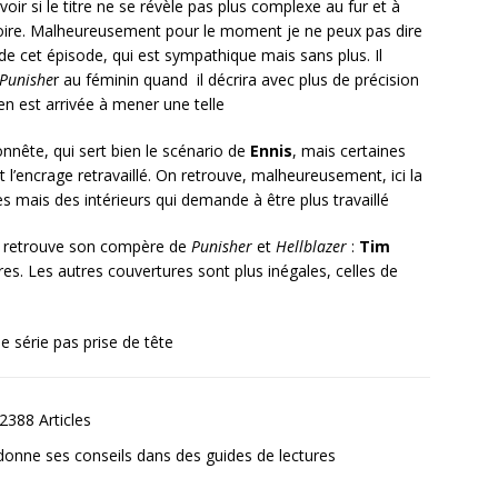
oir si le titre ne se révèle pas plus complexe au fur et à
toire. Malheureusement pour le moment je ne peux pas dire
e cet épisode, qui est sympathique mais sans plus. Il
Punishe
r au féminin quand il décrira avec plus de précision
n est arrivée à mener une telle
nête, qui sert bien le scénario de
Ennis
, mais certaines
et l’encrage retravaillé. On retrouve, malheureusement, ici la
s mais des intérieurs qui demande à être plus travaillé
is retrouve son compère de
Punisher
et
Hellblazer
:
Tim
res. Les autres couvertures sont plus inégales, celles de
 série pas prise de tête
2388 Articles
donne ses conseils dans des guides de lectures