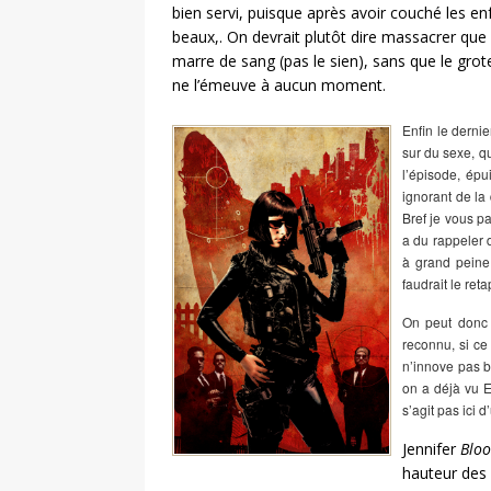
bien servi, puisque après avoir couché les enf
beaux,. On devrait plutôt dire massacrer que
marre de sang (pas le sien), sans que le grot
ne l’émeuve à aucun moment.
Enfin le derni
sur du sexe, q
l’épisode, épu
ignorant de la
Bref je vous pa
a du rappeler 
à grand peine,
faudrait le reta
On peut donc
reconnu, si ce 
n’innove pas b
on a déjà vu E
s’agit pas ici 
Jennifer
Bloo
hauteur des