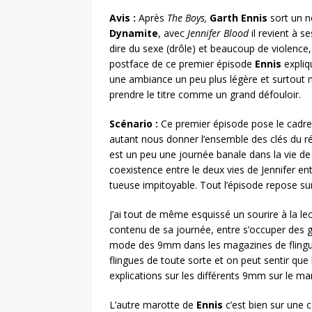
Avis :
Après
The Boys,
Garth Ennis
sort un n
Dynamite
, avec
Jennifer Blood
il revient à s
dire du sexe (drôle) et beaucoup de violence,
postface de ce premier épisode
Ennis
expliqu
une ambiance un peu plus légère et surtout 
prendre le titre comme un grand défouloir.
Scénario :
Ce premier épisode pose le cadre 
autant nous donner l’ensemble des clés du réc
est un peu une journée banale dans la vie de 
coexistence entre le deux vies de Jennifer ent
tueuse impitoyable. Tout l’épisode repose sur 
J’ai tout de même esquissé un sourire à la lec
contenu de sa journée, entre s’occuper des g
mode des 9mm dans les magazines de flingues
flingues de toute sorte et on peut sentir que
explications sur les différents 9mm sur le m
L’autre marotte de
Ennis
c’est bien sur une c