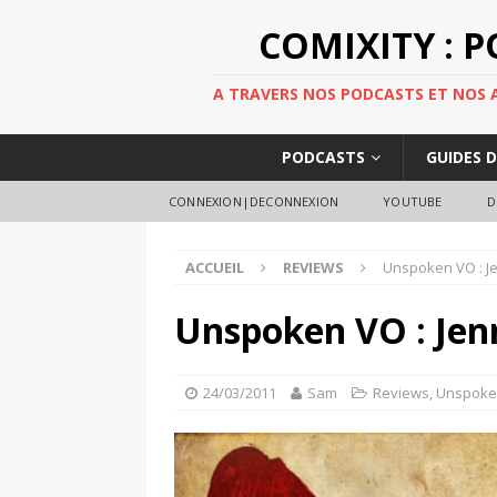
COMIXITY : 
A TRAVERS NOS PODCASTS ET NOS AR
PODCASTS
GUIDES 
CONNEXION|DECONNEXION
YOUTUBE
D
ACCUEIL
REVIEWS
Unspoken VO : Je
Unspoken VO : Jen
24/03/2011
Sam
Reviews
,
Unspok