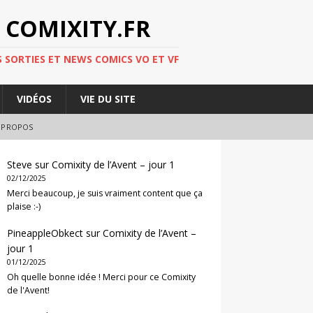
 COMIXITY.FR
 SORTIES ET NEWS COMICS VO ET VF
VIDÉOS
VIE DU SITE
 PROPOS
Steve
sur
Comixity de l’Avent – jour 1
02/12/2025
Merci beaucoup, je suis vraiment content que ça
plaise :-)
PineappleObkect
sur
Comixity de l’Avent –
jour 1
01/12/2025
Oh quelle bonne idée ! Merci pour ce Comixity
de l'Avent!