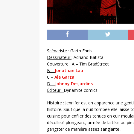
Scénariste
: Garth Ennis
Dessinateur
: Adriano Batista
Couvert
ure : A –
Tim BradStreet
B –
Jonathan Lau
C –
Ale Garza
D –
Johnny Desjardins
Éditeur :
Dynamite comics
Histoire :
Jennifer est en apparence une genti
histoire. Sauf que la nuit tombée elle laisse t
cuisine pour enfiler des tenues en cuir moula
décolleté plongeant, armée de la tête au pie
gangster de manière assez sanglante .