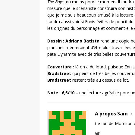
The Boys
, du moins pour le moment.Il faudra v
mesure que le scénariste construira son his
que je me suis beaucoup amusé à la lecture d
faudra aussi voir si Ennis évitera le poncif du
les origines du personnage et comment elle e
Dessin : Adriano Batista
rend une copie hon
planches mériteraient d’être plus travaillées 
pâte Dynamite avec de très belles couverture
Couverture :
là on a du lourd, puisque Enn
Bradstreet
qui peint de très belles couvertu
Bradstreet
restent très au dessus de lot.
Note :
6,5/10 –
une lecture agréable pour une
A propos Sam
Ce fan de Morrison 