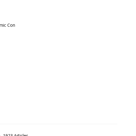
mic Con
1923 Articles