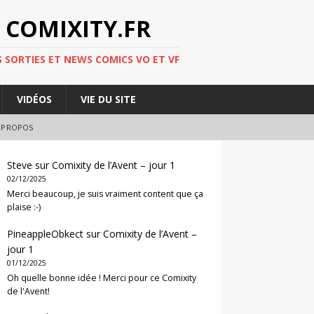
 COMIXITY.FR
 SORTIES ET NEWS COMICS VO ET VF
VIDÉOS
VIE DU SITE
 PROPOS
Steve
sur
Comixity de l’Avent – jour 1
02/12/2025
Merci beaucoup, je suis vraiment content que ça
plaise :-)
PineappleObkect
sur
Comixity de l’Avent –
jour 1
01/12/2025
Oh quelle bonne idée ! Merci pour ce Comixity
de l'Avent!