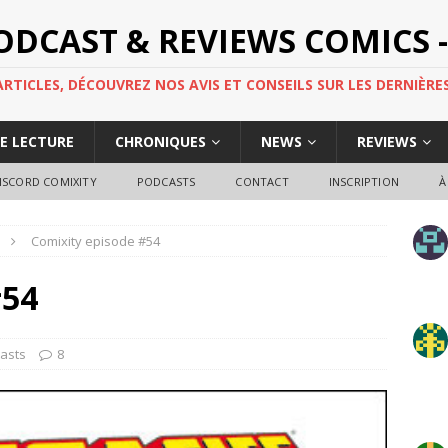
PODCAST & REVIEWS COMICS -
TICLES, DÉCOUVREZ NOS AVIS ET CONSEILS SUR LES DERNIÈRES
DE LECTURE
CHRONIQUES
NEWS
REVIEWS
ISCORD COMIXITY
PODCASTS
CONTACT
INSCRIPTION
À
Comixity episode #54
#54
asts
8