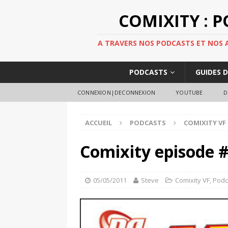
COMIXITY : 
A TRAVERS NOS PODCASTS ET NOS AR
PODCASTS
GUIDES 
CONNEXION|DECONNEXION
YOUTUBE
D
ACCUEIL
PODCASTS
COMIXITY VF
Comixity episode 
05/05/2011
Steve
Comixity VF
,
Podc