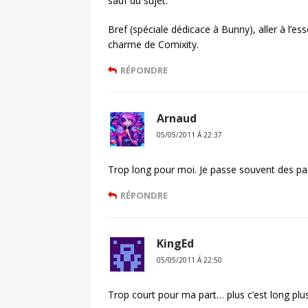
sauf du sujet.
Bref (spéciale dédicace à Bunny), aller à l’es
charme de Comixity.
RÉPONDRE
Arnaud
05/05/2011 Á 22:37
Trop long pour moi. Je passe souvent des p
RÉPONDRE
KingEd
05/05/2011 Á 22:50
Trop court pour ma part… plus c’est long plus