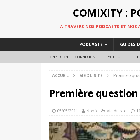
COMIXITY : 
A TRAVERS NOS PODCASTS ET NOS AR
PODCASTS
GUIDES 
CONNEXION|DECONNEXION
YOUTUBE
D
ACCUEIL
VIE DU SITE
Première ques
Première question 
05/05/2011
Nonö
Vie du site
1