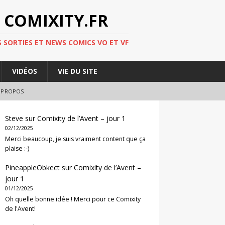
 COMIXITY.FR
 SORTIES ET NEWS COMICS VO ET VF
VIDÉOS
VIE DU SITE
 PROPOS
Steve
sur
Comixity de l’Avent – jour 1
02/12/2025
Merci beaucoup, je suis vraiment content que ça
plaise :-)
PineappleObkect
sur
Comixity de l’Avent –
jour 1
01/12/2025
Oh quelle bonne idée ! Merci pour ce Comixity
de l'Avent!