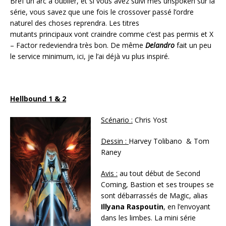
Bref un arc à oublier, et si vous avez suivi mes unspoken sur la
série, vous savez que une fois le crossover passé l’ordre
naturel des choses reprendra. Les titres
mutants principaux vont craindre comme c’est pas permis et X
– Factor redeviendra très bon. De même
Delandro
fait un peu
le service minimum, ici, je l’ai déjà vu plus inspiré.
Hellbound 1 & 2
Scénario :
Chris Yost
Dessin :
Harvey Tolibano & Tom
Raney
Avis :
au tout début de Second
Coming, Bastion et ses troupes se
sont débarrassés de Magic, alias
Illyana Raspoutin
, en l’envoyant
dans les limbes. La mini série