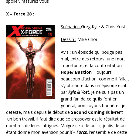
spoiler, rassurez vous
X – Force 28 :
Scénario :
Greg Kyle & Chris Yost
Dessin :
Mike Choi
Avis :
un épisode qui bouge pas
mal, entre des retours, une mort
importante, et la confrontation
Hope/ Bastion
. Toujours
beaucoup d’action, comme il fallait
s’y attendre dans un épisode écrit
par
Kyle & Yost
. Je ne suis pas un
grand fan de ce qu’ils font en
général, bon soyons honnêtes je
déteste, mais depuis le début de
Second Coming
ils livrent
un bon travail. Il faut dire que ce crossover est le résultat de
nombres de leurs intrigues. Malgré ce « défaut », je dis défaut
étant donné mon aversion pour
X – Force
, l’ensemble de cette