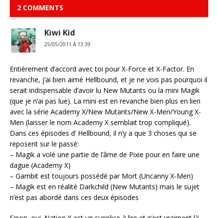
2 COMMENTS
Kiwi Kid
25/05/2011 Á 13:39
Entièrement d’accord avec toi pour X-Force et X-Factor. En
revanche, j’ai bien aimé Hellbound, et je ne vois pas pourquoi il
serait indispensable d’avoir lu New Mutants ou la mini Magik
(que je n’ai pas lue). La mini est en revanche bien plus en lien
avec la série Academy X/New Mutants/New X-Men/Young X-
Men (laisser le nom Academy X semblait trop compliqué).
Dans ces épisodes d’ Hellbound, il n’y a que 3 choses qui se
reposent sur le passé:
– Magik a volé une partie de l’âme de Pixie pour en faire une
dague (Academy X)
– Gambit est toujours possédé par Mort (Uncanny X-Men)
– Magik est en réalité Darkchild (New Mutants) mais le sujet
n’est pas abordé dans ces deux épisodes
Sinon, oui. Nation X est un supplice à lire et n’est vraiment là