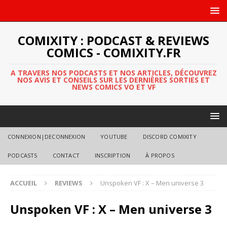
COMIXITY : PODCAST & REVIEWS
COMICS - COMIXITY.FR
A TRAVERS NOS PODCASTS ET NOS ARTICLES, DÉCOUVREZ
NOS AVIS ET CONSEILS SUR LES DERNIÈRES SORTIES ET
NEWS COMICS VO ET VF
CONNEXION|DECONNEXION
YOUTUBE
DISCORD COMIXITY
PODCASTS
CONTACT
INSCRIPTION
À PROPOS
ACCUEIL
REVIEWS
Unspoken VF : X – Men universe 3
Unspoken VF : X – Men universe 3