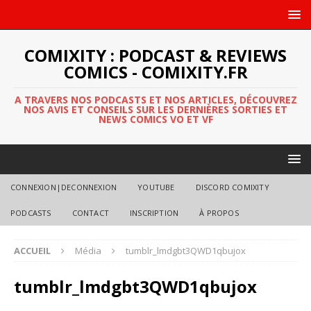
COMIXITY : PODCAST & REVIEWS
COMICS - COMIXITY.FR
A TRAVERS NOS PODCASTS ET NOS ARTICLES, DÉCOUVREZ
NOS AVIS ET CONSEILS SUR LES DERNIÈRES SORTIES ET
NEWS COMICS VO ET VF
CONNEXION|DECONNEXION
YOUTUBE
DISCORD COMIXITY
PODCASTS
CONTACT
INSCRIPTION
À PROPOS
ACCUEIL
Média
tumblr_lmdgbt3QWD1qbujox
tumblr_lmdgbt3QWD1qbujox