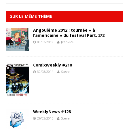
SUR LE MÊME THÈME
Angoulême 2012 : tournée « à
l’américaine » du festival Part. 2/2
08/03/2012
Jean-Lau
ComixWeekly #210
30/08/2014
Steve
WeeklyNews #128
26/03/2015
Steve