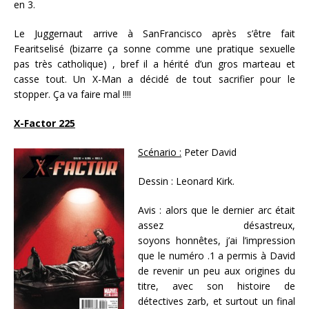
en 3.
Le Juggernaut arrive à SanFrancisco après s’être fait
Fearitselisé (bizarre ça sonne comme une pratique sexuelle
pas très catholique) , bref il a hérité d’un gros marteau et
casse tout. Un X-Man a décidé de tout sacrifier pour le
stopper. Ça va faire mal !!!!
X-Factor 225
Scénario :
Peter David
Dessin :
Leonard Kirk.
Avis : alors que le dernier arc était
assez désastreux,
soyons honnêtes, j’ai l’impression
que le numéro .1 a permis à David
de revenir un peu aux origines du
titre, avec son histoire de
détectives zarb, et surtout un final