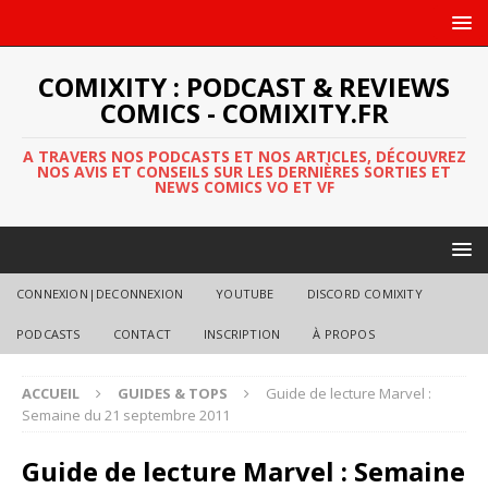
COMIXITY : PODCAST & REVIEWS
COMICS - COMIXITY.FR
A TRAVERS NOS PODCASTS ET NOS ARTICLES, DÉCOUVREZ
NOS AVIS ET CONSEILS SUR LES DERNIÈRES SORTIES ET
NEWS COMICS VO ET VF
CONNEXION|DECONNEXION
YOUTUBE
DISCORD COMIXITY
PODCASTS
CONTACT
INSCRIPTION
À PROPOS
ACCUEIL
GUIDES & TOPS
Guide de lecture Marvel :
Semaine du 21 septembre 2011
Guide de lecture Marvel : Semaine