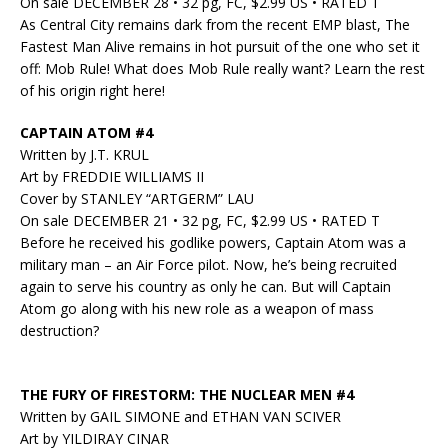
On sale DECEMBER 28 • 32 pg, FC, $2.99 US • RATED T
As Central City remains dark from the recent EMP blast, The
Fastest Man Alive remains in hot pursuit of the one who set it
off: Mob Rule! What does Mob Rule really want? Learn the rest
of his origin right here!
CAPTAIN ATOM #4
Written by J.T. KRUL
Art by FREDDIE WILLIAMS II
Cover by STANLEY “ARTGERM” LAU
On sale DECEMBER 21 • 32 pg, FC, $2.99 US • RATED T
Before he received his godlike powers, Captain Atom was a
military man – an Air Force pilot. Now, he’s being recruited
again to serve his country as only he can. But will Captain
Atom go along with his new role as a weapon of mass
destruction?
THE FURY OF FIRESTORM: THE NUCLEAR MEN #4
Written by GAIL SIMONE and ETHAN VAN SCIVER
Art by YILDIRAY CINAR