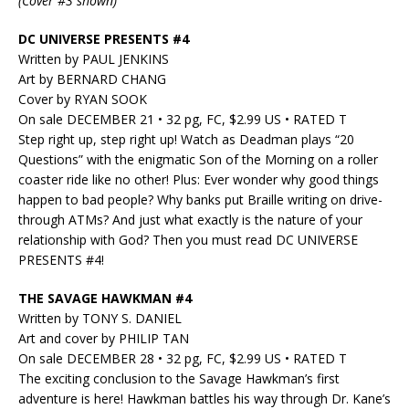
(Cover #3 shown)
DC UNIVERSE PRESENTS #4
Written by PAUL JENKINS
Art by BERNARD CHANG
Cover by RYAN SOOK
On sale DECEMBER 21 • 32 pg, FC, $2.99 US • RATED T
Step right up, step right up! Watch as Deadman plays “20
Questions” with the enigmatic Son of the Morning on a roller
coaster ride like no other! Plus: Ever wonder why good things
happen to bad people? Why banks put Braille writing on drive-
through ATMs? And just what exactly is the nature of your
relationship with God? Then you must read DC UNIVERSE
PRESENTS #4!
THE SAVAGE HAWKMAN #4
Written by TONY S. DANIEL
Art and cover by PHILIP TAN
On sale DECEMBER 28 • 32 pg, FC, $2.99 US • RATED T
The exciting conclusion to the Savage Hawkman’s first
adventure is here! Hawkman battles his way through Dr. Kane’s