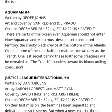
the issue.
AQUAMAN #4
Written by GEOFF JOHNS
Art and cover by IVAN REIS and JOE PRADO
On sale DECEMBER 28 • 32 pg, FC, $2.99 US • RATED T
There are parts of the ocean even Aquaman should not enter.
Now Aquaman and Mera must descend into uncharted
territory: the smoky black crevice at the bottom of the Atlantic
Ocean, home of the cannibalistic creatures known only as the
Trench. One last secret behind these loathsome creatures will
be revealed as “The Trench” thunders toward its bloodcurdling
conclusion!
JUSTICE LEAGUE INTERNATIONAL #4
Written by DAN JURGENS
Art by AARON LOPRESTI and MATT RYAN
Cover by DAVID FINCH and RICHARD FRIEND
On sale DECEMBER 7 • 32 pg, FC, $2.99 US • RATED T
On their first mission, the team has been separated and
defeated – or so it seems! But when a new, galactic threat