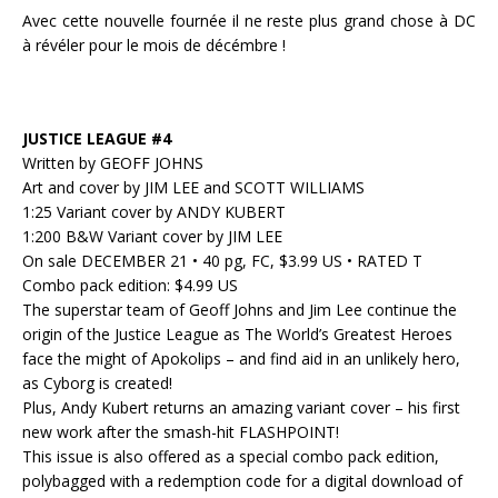
Avec cette nouvelle fournée il ne reste plus grand chose à DC
à révéler pour le mois de décémbre !
JUSTICE LEAGUE #4
Written by GEOFF JOHNS
Art and cover by JIM LEE and SCOTT WILLIAMS
1:25 Variant cover by ANDY KUBERT
1:200 B&W Variant cover by JIM LEE
On sale DECEMBER 21 • 40 pg, FC, $3.99 US • RATED T
Combo pack edition: $4.99 US
The superstar team of Geoff Johns and Jim Lee continue the
origin of the Justice League as The World’s Greatest Heroes
face the might of Apokolips – and find aid in an unlikely hero,
as Cyborg is created!
Plus, Andy Kubert returns an amazing variant cover – his first
new work after the smash-hit FLASHPOINT!
This issue is also offered as a special combo pack edition,
polybagged with a redemption code for a digital download of