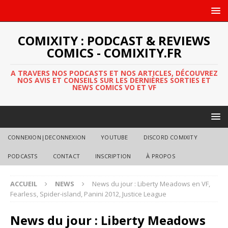
COMIXITY : PODCAST & REVIEWS
COMICS - COMIXITY.FR
A TRAVERS NOS PODCASTS ET NOS ARTICLES, DÉCOUVREZ
NOS AVIS ET CONSEILS SUR LES DERNIÈRES SORTIES ET
NEWS COMICS VO ET VF
CONNEXION|DECONNEXION
YOUTUBE
DISCORD COMIXITY
PODCASTS
CONTACT
INSCRIPTION
À PROPOS
ACCUEIL
NEWS
News du jour : Liberty Meadows en VF,
Fearless, Spider-island, Panini 2012, Justice League
News du jour : Liberty Meadows