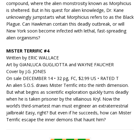
compound, where the alien monstrosity known as Morphicius
is sheltered. But in his quest for alien knowledge, Dr. Kane
unknowingly jumpstarts what Morphicius refers to as the Black
Plague. Can Hawkman contain this deadly outbreak, or will
New York soon become infected with lethal, fast-spreading
alien organisms?
MISTER TERRIFIC #4
Written by ERIC WALLACE
Art by GIANLUCA GUGLIOTTA and WAYNE FAUCHER
Cover by J.G. JONES
On sale DECEMBER 14 • 32 pg, FC, $2.99 US • RATED T
An alien S.O.S. draws Mister Terrific into the ninth dimension.
But what begins as scientific exploration quickly turns deadly
when he is taken prisoner by the villainous Kryl. Now the
world’s third-smartest man must engineer an extraterrestrial
jailbreak! Easy, right? But even if he succeeds, how can Mister
Terrific escape the inner demons that haunt him?