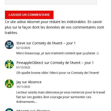
Ce site utilise Akismet pour réduire les indésirables.
En savoir
plus sur la façon dont les données de vos commentaires sont
traitées
.
Steve
sur
Comixity de l’Avent – jour 1
02/12/2025
Merci beaucoup, je suis vraiment content que ça plaise :-)
PineappleObkect
sur
Comixity de l’Avent – jour 1
01/12/2025
Oh quelle bonne idée ! Merci pour ce Comixity de l'Avent!
Jay
sur
Absence
10/11/2025
Lecteur assidu mais silencieux je vous remercie pour le travail
fait sur ces guides. Bon courage pour surmonter ces
évènements.…
Inteorm
sur
Absence