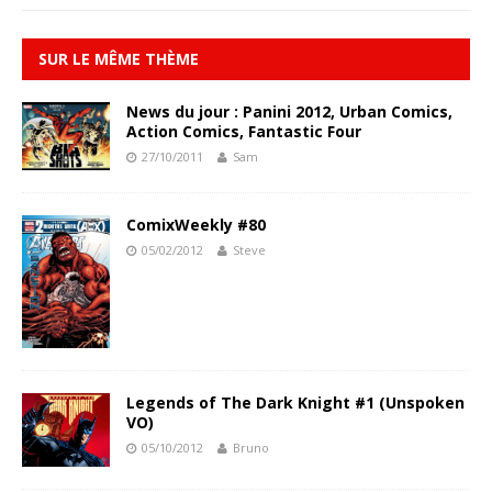
SUR LE MÊME THÈME
News du jour : Panini 2012, Urban Comics,
Action Comics, Fantastic Four
27/10/2011
Sam
ComixWeekly #80
05/02/2012
Steve
Legends of The Dark Knight #1 (Unspoken
VO)
05/10/2012
Bruno