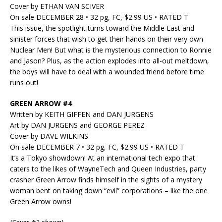
Cover by ETHAN VAN SCIVER
On sale DECEMBER 28 • 32 pg, FC, $2.99 US • RATED T
This issue, the spotlight turns toward the Middle East and
sinister forces that wish to get their hands on their very own
Nuclear Men! But what is the mysterious connection to Ronnie
and Jason? Plus, as the action explodes into all-out meltdown,
the boys will have to deal with a wounded friend before time
runs out!
GREEN ARROW #4
Written by KEITH GIFFEN and DAN JURGENS
Art by DAN JURGENS and GEORGE PEREZ
Cover by DAVE WILKINS
On sale DECEMBER 7 • 32 pg, FC, $2.99 US • RATED T
It’s a Tokyo showdown! At an international tech expo that
caters to the likes of WayneTech and Queen Industries, party
crasher Green Arrow finds himself in the sights of a mystery
woman bent on taking down “evil” corporations – like the one
Green Arrow owns!