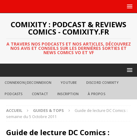
COMIXITY : PODCAST & REVIEWS
COMICS - COMIXITY.FR
A TRAVERS NOS PODCASTS ET NOS ARTICLES, DÉCOUVREZ
NOS AVIS ET CONSEILS SUR LES DERNIÈRES SORTIES ET
NEWS COMICS VO ET VF
CONNEXION|DECONNEXION
YOUTUBE
DISCORD COMIXITY
PODCASTS
CONTACT
INSCRIPTION
À PROPOS
ACCUEIL
GUIDES & TOPS
Guide de lecture DC Comics :
semaine du 5 Octobre 2011
Guide de lecture DC Comics :