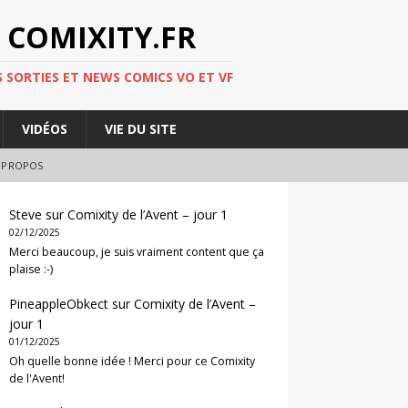
 COMIXITY.FR
 SORTIES ET NEWS COMICS VO ET VF
VIDÉOS
VIE DU SITE
 PROPOS
Steve
sur
Comixity de l’Avent – jour 1
02/12/2025
Merci beaucoup, je suis vraiment content que ça
plaise :-)
PineappleObkect
sur
Comixity de l’Avent –
jour 1
01/12/2025
Oh quelle bonne idée ! Merci pour ce Comixity
de l'Avent!