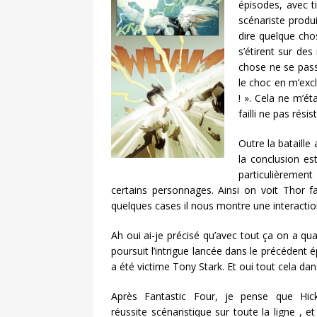
épisodes, avec t
scénariste produ
dire quelque cho
s’étirent sur de
chose ne se passe
le choc en m’excl
! ». Cela ne m’é
failli ne pas résis
Outre la bataille
la conclusion est
particulièrement
certains personnages. Ainsi on voit Thor fa
quelques cases il nous montre une interactio
Ah oui ai-je précisé qu’avec tout ça on a 
poursuit l’intrigue lancée dans le précédent 
a été victime Tony Stark. Et oui tout cela da
Après Fantastic Four, je pense que Hi
réussite scénaristique sur toute la ligne , e