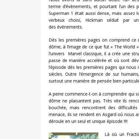
terme d’évènements, et pourtant l’un des pl
Superman 1 était aussi dense, mais assez l
verbeux choisi, Hickman séduit par u
des évènements.
Dès les premières pages on comprend ce q
dôme, à l’image de ce que fut « The World 
l’univers Marvel classique, il a crée une st
passe de manière accelérée et où sont déve
l’épisode dès les premières pages qui nous n
siècles. Outre l’émergence de sur humains
surtout une manière de pensée bien particuli
A peine commence-t-on à comprendre qui sont 
dôme ne plaisantent pas. Très vite ils renc
bouchée, mais rencontrent des difficulté
menace, ils se rendent en Asgard où nous ass
déroule en un seul et unique épisode !!!!
Là où un Fracti