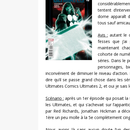
considérableme
tentent d’interv
dome apparaît da
tous sauf amicau
Avis :
autant le d
fesses que j’ai
maintenant cha
cohorte de numér
séries. Dans le 
personnages, b
inconvénient de diminuer le niveau d’action.
dire qu’il se passe grand chose dans les sé
Ultimates Comics Ultimates 2, et oui je sais l
Scénario :
après un 1er épisode qui posait la 
les Ultimates, et qui s’achevait sur l’appar
par Red Richards, Jonathan Hickman a déci
1ère un peu molle à la 5e complètement cing
Nous avons là sans aucun doute l’un des