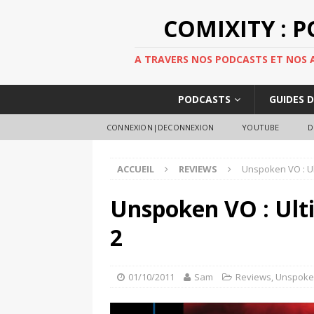
COMIXITY : 
A TRAVERS NOS PODCASTS ET NOS AR
PODCASTS
GUIDES 
CONNEXION|DECONNEXION
YOUTUBE
D
ACCUEIL
REVIEWS
Unspoken VO : Ul
Unspoken VO : Ult
2
01/10/2011
Sam
Reviews
,
Unspok