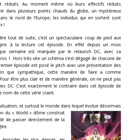
nt réduits. Au moment même où leurs effectifs réduits
enir dans plusieurs points chauds du globe, un mystérieux
ns le nord de l’Europe, les individus qui en sortent sont
x !
ire tout de suite, c’est un spectaculaire coup de pied aux
 pris à la lecture cet épisode. En effet depuis un mois
que semaine est marquée par le relaunch DC, avec sa
os 1. Hors très vite un schéma s’est dégagé de chacune de
premier épisode est posé le pitch avec une présentation des
ien que sympathique, cette manière de faire a comme
 Pour être plus clair et de manière générale, on ne peut pas
ries DC. C’est exactement le contraire dans cet épisode de
e nom de cette série craint.
situation, et surtout le monde dans lequel évolue
désormais
ition du « World » dôme construit
dé de passer directement de la
lée.
 épisodes les plus denses, en