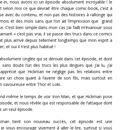
ie-in, nous avons ici un épisode absolument incroyable ! le
it selon moi ce que devrait être chaque comic-book, c’est à
se avec du contenu, et non pas des histoires à rallonge qui
s mois et des mois sans que l’on ait l’impression que grand
. C’est bien simple dans mon cas j’ai failli m’évanouir sous
amant « c’est pas vrai, il se passe des trucs dans ce comics
tait plus arrivé depuis tellement longtemps que mon esprit a
ter, et oui il n’est plus habitué !
 absolument cinglée qui se déroule dans cet épisode, et dont
 sans doute l’un des trucs les plus dingues que j’ai lu, j’ai
 apprécié que Hickman ne néglige pas les relations entre
ire un choix quant à l’avenir de son fils, mais surtout en
n savoureuse entre Thor et Loki.
quand même le temps de voir Iron Man, et que Hickman pose
épisode, et nous révèle qui est responsable de l’attaque dont
ns un seul épisode.
ckman tient son nouveau succès, cet épisode est une
t je vous encourage vivement à aller le lire, surtout si vous