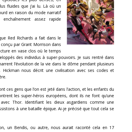
us fluides que j’ai lu. Là où un
ourd en raison du mode narratif
n enchaînement assez rapide
ue Red Richards a fait dans le
» conçu par Grant Morrison dans
ructure en vase clos où le temps
loppés des individus à super-pouvoirs. Je suis rentré dans
arrent l’évolution de la vie dans le dôme pendant plusieurs
, Hickman nous décrit une civilisation avec ses codes et
ère.
ces gens que l’on est jeté dans l’action, et les enfants du
ontrent les super-héros européens, dont ils ne font qu’une
s avec Thor. Identifiant les dieux asgardiens comme une
istons à une bataille épique. Ai-je précisé que tout cela se
on, un Bendis, ou autre, nous aurait raconté cela en 17