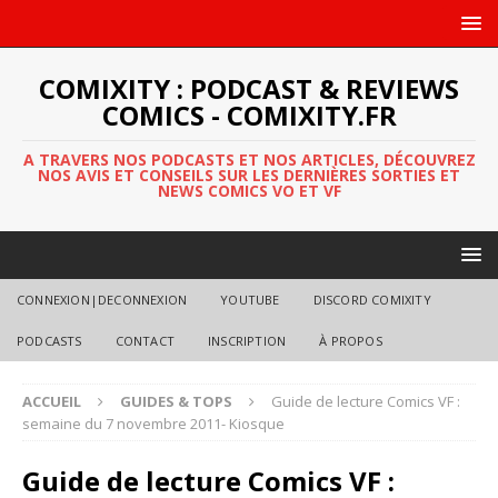
COMIXITY : PODCAST & REVIEWS
COMICS - COMIXITY.FR
A TRAVERS NOS PODCASTS ET NOS ARTICLES, DÉCOUVREZ
NOS AVIS ET CONSEILS SUR LES DERNIÈRES SORTIES ET
NEWS COMICS VO ET VF
CONNEXION|DECONNEXION
YOUTUBE
DISCORD COMIXITY
PODCASTS
CONTACT
INSCRIPTION
À PROPOS
ACCUEIL
GUIDES & TOPS
Guide de lecture Comics VF :
semaine du 7 novembre 2011- Kiosque
Guide de lecture Comics VF :