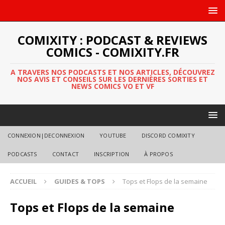
COMIXITY : PODCAST & REVIEWS
COMICS - COMIXITY.FR
A TRAVERS NOS PODCASTS ET NOS ARTICLES, DÉCOUVREZ
NOS AVIS ET CONSEILS SUR LES DERNIÈRES SORTIES ET
NEWS COMICS VO ET VF
CONNEXION|DECONNEXION
YOUTUBE
DISCORD COMIXITY
PODCASTS
CONTACT
INSCRIPTION
À PROPOS
ACCUEIL
GUIDES & TOPS
Tops et Flops de la semaine
Tops et Flops de la semaine