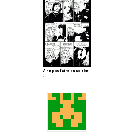
A ne pas faire en soirée
...