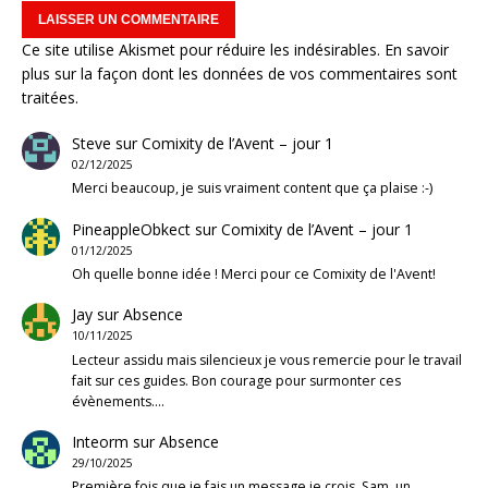
Ce site utilise Akismet pour réduire les indésirables.
En savoir
plus sur la façon dont les données de vos commentaires sont
traitées
.
Steve
sur
Comixity de l’Avent – jour 1
02/12/2025
Merci beaucoup, je suis vraiment content que ça plaise :-)
PineappleObkect
sur
Comixity de l’Avent – jour 1
01/12/2025
Oh quelle bonne idée ! Merci pour ce Comixity de l'Avent!
Jay
sur
Absence
10/11/2025
Lecteur assidu mais silencieux je vous remercie pour le travail
fait sur ces guides. Bon courage pour surmonter ces
évènements.…
Inteorm
sur
Absence
29/10/2025
Première fois que je fais un message je crois. Sam, un