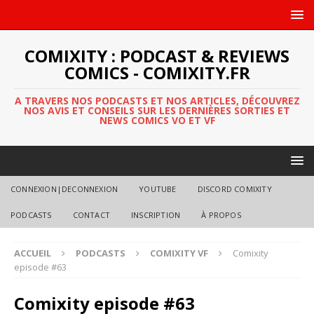
COMIXITY : PODCAST & REVIEWS
COMICS - COMIXITY.FR
A TRAVERS NOS PODCASTS ET NOS ARTICLES, DÉCOUVREZ
NOS AVIS ET CONSEILS SUR LES DERNIÈRES SORTIES ET
NEWS COMICS VO ET VF
CONNEXION|DECONNEXION
YOUTUBE
DISCORD COMIXITY
PODCASTS
CONTACT
INSCRIPTION
À PROPOS
ACCUEIL
PODCASTS
COMIXITY VF
Comixity
episode #63
Comixity episode #63