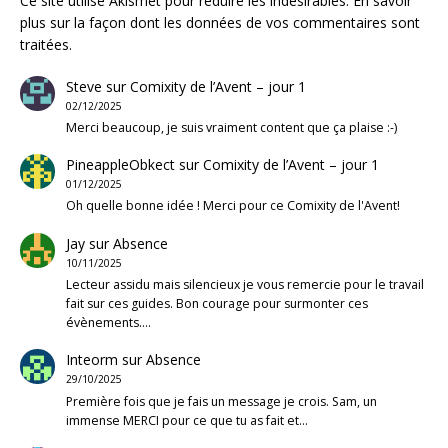
Ce site utilise Akismet pour réduire les indésirables.
En savoir
plus sur la façon dont les données de vos commentaires sont
traitées
.
Steve
sur
Comixity de l’Avent – jour 1
02/12/2025
Merci beaucoup, je suis vraiment content que ça plaise :-)
PineappleObkect
sur
Comixity de l’Avent – jour 1
01/12/2025
Oh quelle bonne idée ! Merci pour ce Comixity de l'Avent!
Jay
sur
Absence
10/11/2025
Lecteur assidu mais silencieux je vous remercie pour le travail
fait sur ces guides. Bon courage pour surmonter ces
évènements.…
Inteorm
sur
Absence
29/10/2025
Première fois que je fais un message je crois. Sam, un
immense MERCI pour ce que tu as fait et…