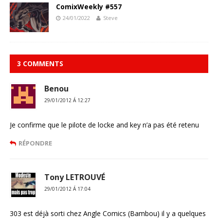
ComixWeekly #557
24/01/2022
Steve
3 COMMENTS
Benou
29/01/2012 Á 12:27
Je confirme que le pilote de locke and key n’a pas été retenu
RÉPONDRE
Tony LETROUVÉ
29/01/2012 Á 17:04
303 est déjà sorti chez Angle Comics (Bambou) il y a quelques