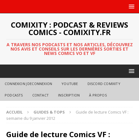
COMIXITY : PODCAST & REVIEWS
COMICS - COMIXITY.FR
A TRAVERS NOS PODCASTS ET NOS ARTICLES, DÉCOUVREZ
NOS AVIS ET CONSEILS SUR LES DERNIÈRES SORTIES ET
NEWS COMICS VO ET VF
CONNEXION|DECONNEXION
YOUTUBE
DISCORD COMIXITY
PODCASTS
CONTACT
INSCRIPTION
À PROPOS
ACCUEIL
GUIDES & TOPS
Guide de lecture Comics VF :
semaine du 9 janvier 2012
Guide de lecture Comics VF :