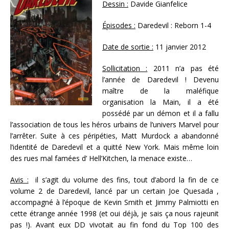
Dessin :
Davide Gianfelice
Épisodes :
Daredevil : Reborn 1-4
Date de sortie :
11 janvier 2012
Sollicitation :
2011 n’a pas été
l’année de Daredevil ! Devenu
maître de la maléfique
organisation la Main, il a été
possédé par un démon et il a fallu
l’association de tous les héros urbains de l’univers Marvel pour
l’arrêter. Suite à ces péripéties, Matt Murdock a abandonné
l’identité de Daredevil et a quitté New York. Mais même loin
des rues mal famées d’ Hell’Kitchen, la menace existe…
Avis :
il s’agit du volume des fins, tout d’abord la fin de ce
volume 2 de Daredevil, lancé par un certain Joe Quesada ,
accompagné à l’époque de Kevin Smith et Jimmy Palmiotti en
cette étrange année 1998 (et oui déjà, je sais ça nous rajeunit
pas !). Avant eux DD vivotait au fin fond du Top 100 des