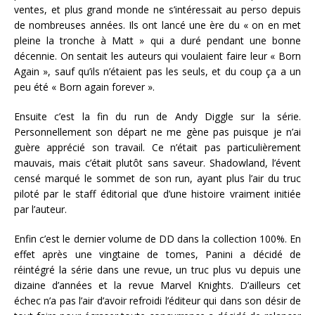
ventes, et plus grand monde ne s’intéressait au perso depuis
de nombreuses années. Ils ont lancé une ère du « on en met
pleine la tronche à Matt » qui a duré pendant une bonne
décennie. On sentait les auteurs qui voulaient faire leur « Born
Again », sauf qu’ils n’étaient pas les seuls, et du coup ça a un
peu été « Born again forever ».
Ensuite c’est la fin du run de Andy Diggle sur la série.
Personnellement son départ ne me gène pas puisque je n’ai
guère apprécié son travail. Ce n’était pas particulièrement
mauvais, mais c’était plutôt sans saveur. Shadowland, l’évent
censé marqué le sommet de son run, ayant plus l’air du truc
piloté par le staff éditorial que d’une histoire vraiment initiée
par l’auteur.
Enfin c’est le dernier volume de DD dans la collection 100%. En
effet après une vingtaine de tomes, Panini a décidé de
réintégré la série dans une revue, un truc plus vu depuis une
dizaine d’années et la revue Marvel Knights. D’ailleurs cet
échec n’a pas l’air d’avoir refroidi l’éditeur qui dans son désir de