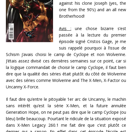
against his clone Joseph (yes, the
one from the 90’s) and an all new
Brotherhood!
Avis :
une chose bizarre s’est
passée à la lecture du premier
épisode signé Cristos Gage, je me
suis rappelé pourquoi à l’issue de
Schism j’avais choisi le camp de Cyclope et non Wolverine.
J’étais assez divisé ces dernières semaines sur ce point, car si
la logique commandait de choisir le camp Cyclope, il faut bien
dire que la qualité des séries était plutôt du côté de Wolverine
avec des séries comme Wolverine and The X-Men, X-Factor ou
Uncanny X-Force.
Il faut dire qu’entre le pitoyable 1er arc de Uncanny, le machin
sans intérêt qu’est la série X-Men, et la future annulée
Generation Hope, on ne peut pas dire que le camp Cyclope (ou
bleu) brille beaucoup. Pourtant le ridicule de la situation exposé
dans X-Men Legacy 260.1 me fait dire que c’est plutôt ce
dernier qui a raison. En effet dans cet épisode l’école est