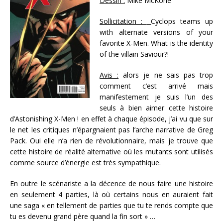
Dessin :
Mike McKone
Sollicitation :
Cyclops teams up
with alternate versions of your
favorite X-Men. What is the identity
of the villain Saviour?!
Avis :
alors je ne sais pas trop
comment c’est arrivé mais
manifestement je suis l’un des
seuls à bien aimer cette histoire
d’Astonishing X-Men ! en effet à chaque épisode, j’ai vu que sur
le net les critiques n’épargnaient pas l’arche narrative de Greg
Pack. Oui elle n’a rien de révolutionnaire, mais je trouve que
cette histoire de réalité alternative où les mutants sont utilisés
comme source d’énergie est très sympathique.
En outre le scénariste a la décence de nous faire une histoire
en seulement 4 parties, là où certains nous en auraient fait
une saga « en tellement de parties que tu te rends compte que
tu es devenu grand père quand la fin sort » …