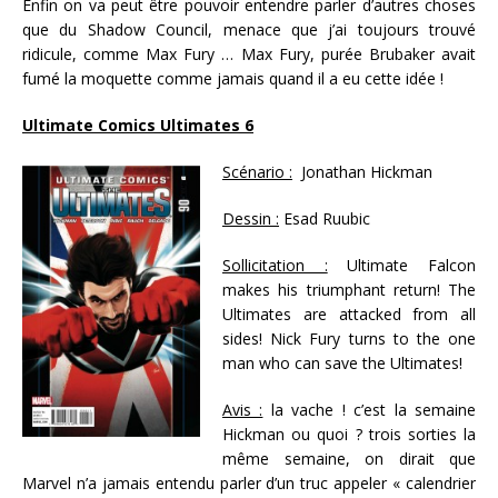
Enfin on va peut être pouvoir entendre parler d’autres choses
que du Shadow Council, menace que j’ai toujours trouvé
ridicule, comme Max Fury … Max Fury, purée Brubaker avait
fumé la moquette comme jamais quand il a eu cette idée !
Ultimate Comics Ultimates 6
Scénario :
Jonathan Hickman
Dessin :
Esad Ruubic
Sollicitation :
Ultimate Falcon
makes his triumphant return! The
Ultimates are attacked from all
sides! Nick Fury turns to the one
man who can save the Ultimates!
Avis :
la vache ! c’est la semaine
Hickman ou quoi ? trois sorties la
même semaine, on dirait que
Marvel n’a jamais entendu parler d’un truc appeler « calendrier