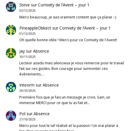
Steve
sur
Comixity de l’Avent – jour 1
02/12/2025
Merci beaucoup, je suis vraiment content que ça plaise :-)
PineappleObkect
sur
Comixity de l’Avent – jour 1
01/12/2025
Oh quelle bonne idée ! Merci pour ce Comixity de l'Avent!
Jay
sur
Absence
10/11/2025
Lecteur assidu mais silencieux je vous remercie pour le travail
fait sur ces guides. Bon courage pour surmonter ces
évènements.…
Inteorm
sur
Absence
29/10/2025
Première fois que je fais un message je crois. Sam, un
immense MERCI pour ce que tu as fait et…
Pol
sur
Absence
21/10/2025
Merci pour tout le taf réalisé et la passion ! Un vrai plaisir à