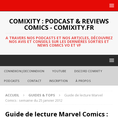
COMIXITY : PODCAST & REVIEWS
COMICS - COMIXITY.FR
A TRAVERS NOS PODCASTS ET NOS ARTICLES, DÉCOUVREZ
NOS AVIS ET CONSEILS SUR LES DERNIÈRES SORTIES ET
NEWS COMICS VO ET VF
CONNEXION|DECONNEXION
YOUTUBE
DISCORD COMIXITY
PODCASTS
CONTACT
INSCRIPTION
À PROPOS
ACCUEIL
GUIDES & TOPS
Guide de lecture Marvel
Comics : semaine du 25 janvier 2012
Guide de lecture Marvel Comics :