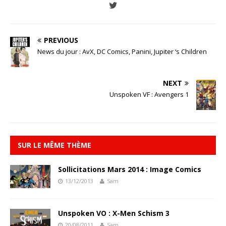
PREVIOUS
News du jour : AvX, DC Comics, Panini, Jupiter ‘s Children
NEXT
Unspoken VF : Avengers 1
SUR LE MÊME THÈME
Sollicitations Mars 2014 : Image Comics
13/12/2013
Sam
Unspoken VO : X-Men Schism 3
20/08/2011
Sam