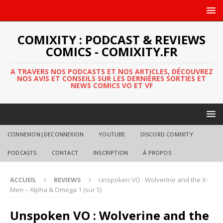
COMIXITY : PODCAST & REVIEWS
COMICS - COMIXITY.FR
A TRAVERS NOS PODCASTS ET NOS ARTICLES, DÉCOUVREZ
NOS AVIS ET CONSEILS SUR LES DERNIÈRES SORTIES ET
NEWS COMICS VO ET VF
CONNEXION|DECONNEXION
YOUTUBE
DISCORD COMIXITY
PODCASTS
CONTACT
INSCRIPTION
À PROPOS
ACCUEIL
REVIEWS
Unspoken VO : Wolverine and the X-
Men – Alpha & Omega 1 (sur 5)
Unspoken VO : Wolverine and the