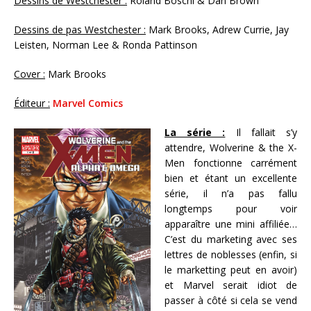
Dessins de Westchester :
Roland Boschi & Dan Brown
Dessins de pas Westchester :
Mark Brooks, Adrew Currie, Jay
Leisten, Norman Lee & Ronda Pattinson
Cover :
Mark Brooks
Éditeur :
Marvel Comics
La série :
Il fallait s’y
attendre, Wolverine & the X-
Men fonctionne carrément
bien et étant un excellente
série, il n’a pas fallu
longtemps pour voir
apparaître une mini affiliée…
C’est du marketing avec ses
lettres de noblesses (enfin, si
le marketting peut en avoir)
et Marvel serait idiot de
passer à côté si cela se vend