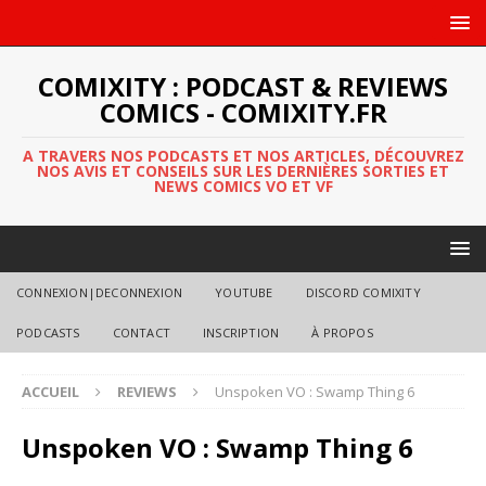
COMIXITY : PODCAST & REVIEWS
COMICS - COMIXITY.FR
A TRAVERS NOS PODCASTS ET NOS ARTICLES, DÉCOUVREZ
NOS AVIS ET CONSEILS SUR LES DERNIÈRES SORTIES ET
NEWS COMICS VO ET VF
CONNEXION|DECONNEXION
YOUTUBE
DISCORD COMIXITY
PODCASTS
CONTACT
INSCRIPTION
À PROPOS
ACCUEIL
REVIEWS
Unspoken VO : Swamp Thing 6
Unspoken VO : Swamp Thing 6