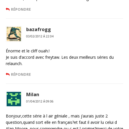
RÉPONDRE
bazafrogg
03/02/2012 Á 22:04
Énorme et le cliff ouah.!
Je suis d’accord avec freytaw. Les deux meilleurs séries du
relaunch.
RÉPONDRE
Milan
01/04/2012 Á 09:06
Bonjour,cette série à l air géniale , mais j’aurais juste 2
question,quand sort elle en français?et faut il avoir lu celui d
Alan Moore pour comprendre ou c est l origine?merci de votre