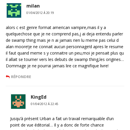
milan
01/04/2012 Á 20:19
alors c est genre format american vampire,mais il y a
quelquechose que je ne comprend pas,j ai deja entendu parler
de swamp thing mais je n ai jamais rien lu meme pas celui d
alan moore!je ne connait aucun personnage!d apres le resume
il faut quand meme s y connaitre un peu,moi je pensait plus qu
il allait se tourner vers les debuts de swamp thing,les origines…
Dommage je ne pourrai jamais lire ce magnifique livre!
RÉPONDRE
KingEd
01/04/2012 Á 22:45
Jusqu’à présent Urban a fait un travail remarquable d’un
point de vue éditorial… Il y a donc de forte chance