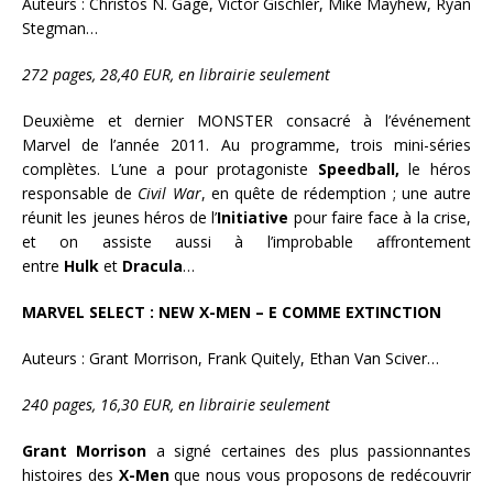
Auteurs : Christos N. Gage, Victor Gischler, Mike Mayhew, Ryan
Stegman…
272 pages, 28,40 EUR, en librairie seulement
Deuxième et dernier MONSTER consacré à l’événement
Marvel de l’année 2011. Au programme, trois mini-séries
complètes. L’une a pour protagoniste
Speedball,
le héros
responsable de
Civil War
, en quête de rédemption ; une autre
réunit les jeunes héros de l’
Initiative
pour faire face à la crise,
et on assiste aussi à l’improbable affrontement
entre
Hulk
et
Dracula
…
MARVEL SELECT : NEW X-MEN – E COMME EXTINCTION
Auteurs : Grant Morrison, Frank Quitely, Ethan Van Sciver…
240 pages, 16,30 EUR, en librairie seulement
Grant Morrison
a signé certaines des plus passionnantes
histoires des
X-Men
que nous vous proposons de redécouvrir