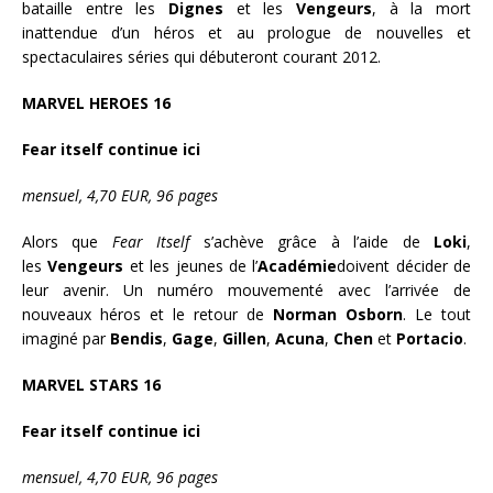
bataille entre les
Dignes
et les
Vengeurs
, à la mort
inattendue d’un héros et au prologue de nouvelles et
spectaculaires séries qui débuteront courant 2012.
MARVEL HEROES 16
Fear itself continue ici
mensuel, 4,70 EUR, 96 pages
Alors que
Fear Itself
s’achève grâce à l’aide de
Loki
,
les
Vengeurs
et les jeunes de l’
Académie
doivent décider de
leur avenir. Un numéro mouvementé avec l’arrivée de
nouveaux héros et le retour de
Norman Osborn
. Le tout
imaginé par
Bendis
,
Gage
,
Gillen
,
Acuna
,
Chen
et
Portacio
.
MARVEL STARS 16
Fear itself continue ici
mensuel, 4,70 EUR, 96 pages