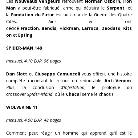
Les
Nouveaux Vengeurs
retrouvent
Norman Osborn,
Iron
Man
a peut-être fabriqué l’arme qui détruira le
Serpent
, et
la
Fondation du Futur
est au cœur de la Guerre des Quatre
Cités. Ainsi en ont
décidé
Fraction
,
Bendis
,
Hickman
,
Larroca
,
Deodato
,
Kits
on
et
Epting
.
SPIDER-MAN 148
mensuel, 4,10 EUR, 96 pages
Dan Slott
et
Giuseppe Camuncoli
vous offrent une histoire
complète racontant le retour du redoutable
Anti-Venom
.
Plus, la conclusion d’
Infestation
, le prologue du
crossover
Spider-Island
, où le
Chacal
sème le chaos
!
WOLVERINE 11
mensuel, 4,00 EUR, 48 pages
Comment peut réagir un homme qui apprend qu’il est le