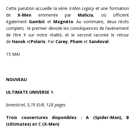
Cette parution accueille la série
X-Men Legacy
et une formation
de
X-Men
emmenée par
Malicia
, où officient
également
Gambit
et
Magnéto
. Au sommaire, deux récits
complets : le premier dévoile les conséquences de l’avènement
de l’ère X sur notre réalité, et le second raconte le retour
de
Havok
et
Polaris
. Par
Carey
,
Pham
et
Sandoval
.
15 MAI
NOUVEAU
ULTIMATE UNIVERSE 1
bimestriel, 5,70 EUR, 128 pages
Trois couvertures disponibles : A (Spider-Man), B
(Ultimates) et C (X-Men)