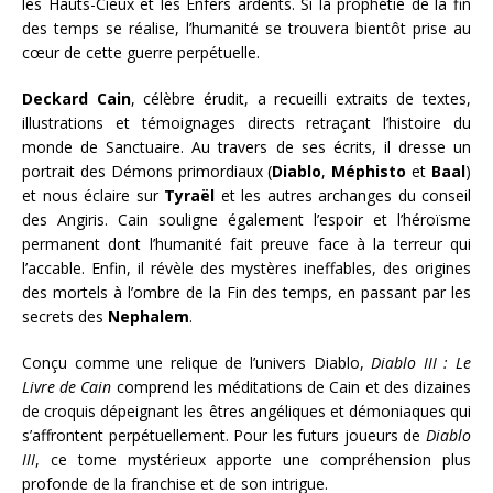
les Hauts-Cieux et les Enfers ardents. Si la prophétie de la fin
des temps se réalise, l’humanité se trouvera bientôt prise au
cœur de cette guerre perpétuelle.
Deckard Cain
, célèbre érudit, a recueilli extraits de textes,
illustrations et témoignages directs retraçant l’histoire du
monde de Sanctuaire. Au travers de ses écrits, il dresse un
portrait des Démons primordiaux (
Diablo
,
Méphisto
et
Baal
)
et nous éclaire sur
Tyraël
et les autres archanges du conseil
des Angiris. Cain souligne également l’espoir et l’héroïsme
permanent dont l’humanité fait preuve face à la terreur qui
l’accable. Enfin, il révèle des mystères ineffables, des origines
des mortels à l’ombre de la Fin des temps, en passant par les
secrets des
Nephalem
.
Conçu comme une relique de l’univers Diablo,
Diablo III : Le
Livre de Cain
comprend les méditations de Cain et des dizaines
de croquis dépeignant les êtres angéliques et démoniaques qui
s’affrontent perpétuellement. Pour les futurs joueurs de
Diablo
III
, ce tome mystérieux apporte une compréhension plus
profonde de la franchise et de son intrigue.