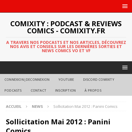
COMIXITY : PODCAST & REVIEWS
COMICS - COMIXITY.FR
A TRAVERS NOS PODCASTS ET NOS ARTICLES, DÉCOUVREZ
NOS AVIS ET CONSEILS SUR LES DERNIÈRES SORTIES ET
NEWS COMICS VO ET VF
CONNEXION|DECONNEXION
YOUTUBE
DISCORD COMIXITY
PODCASTS
CONTACT
INSCRIPTION
À PROPOS
ACCUEIL
NEWS
Sollicitation Mai 2012 : Panini Comics
Sollicitation Mai 2012 : Panini
Comics