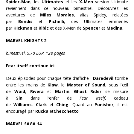
Spider-Man
, les
Ultimates
et les
X-Men
version Ultimate
reviennent dans ce nouveau bimestriel. Découvrez les
aventures de
Miles Morales
, alias Spidey, relatées
par
Bendis
et
Pichelli
, des Ultimates emmenés
par
Hickman
et
Ribic
et des X-Men de
Spencer
et
Medina
.
MARVEL KNIGHTS 2
bimestriel, 5,70 EUR, 128 pages
Fear itself continue ici
Deux épisodes pour chaque tête d’affiche !
Daredevil
tombe
entre les mains de
Klaw
, le
Master of Sound
, sous l’œil
de
Waid
,
Rivera
et
Martin
.
Ghost Rider
se mesure
à
Sin
dans l’enfer de
Fear Itself
, cadeau
de
Williams
,
Clark
et
Ching
. Quant au
Punisher
, il est
encouragé par
Rucka
et
Checchetto
.
MARVEL SAGA 14