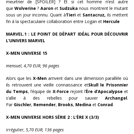
meurtrier de [SPOILER] ? Et si cet homme n’est autre
que
Wolverine
?
Aaron
et
Sudzuka
nous montrent le mutant
sous un jour inconnu. Quant à
Tieri
et
Santacruz,
ils mettent
fin à la spectaculaire collaboration entre Logan et
Hercule
MARVEL.1 : LE POINT DE DÉPART IDÉAL POUR DÉCOUVRIR
L’UNIVERS MARVEL
X-MEN UNIVERSE 15
mensuel, 4,70 EUR, 96 pages
Alors que les
X-Men
arrivent dans une dimension parallèle où
ils retrouvent une vieille connaissance et
Skull le Prisonnier
du Temps
, l’équipe de
X-Force
rejoint l’
Ère d’Apocalypse
et
s’allie à des rebelles pour sauver
Archangel
.
Par
Gischler
,
Remender
,
Brooks
,
Medina
et
Conrad
.
X-MEN UNIVERSE HORS SÉRIE 2 :
L’ÈRE X (3/3)
irrégulier, 5,70 EUR, 136 pages