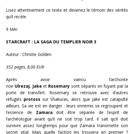
Lisez attentivement ce texte et devenez le témoin des vérités
qu’il recèle.
9 MAI
STARCRAFT : LA SAGA DU TEMPLIER NOIR 3
Auteur : Christie Golden
352 pages, 8,00 EUR
Après avoir vaincu l’archonte
noir
Ulrezaj
,
Jake
et
Rosemary
sont séparés en fuyant par la
porte de transfert. Rosemary se retrouve avec d’autres
réfugiés
protoss
sur Shakuras, alors que Jake est catapulté
ailleurs. Sa vie est en danger : leurs ennemis se regroupent et
l’essence de
Zamara
doit être séparée de l’esprit de
l’archéologue avant qu’il ne soit trop tard. Il sait qu’il doit
survivre assez longtemps pour que Zamara transmette son
secret vital. Mais quelle faction les trouvera en premier ?