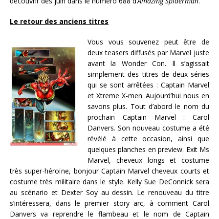
découvrir dès juin dans le numéro 688 d’
Amazing Spiderman
.
Le retour des anciens titres
Vous vous souvenez peut être de
deux teasers diffusés par Marvel juste
avant la Wonder Con. Il s’agissait
simplement des titres de deux séries
qui se sont arrêtées : Captain Marvel
et Xtreme X-men. Aujourd’hui nous en
savons plus. Tout d’abord le nom du
prochain Captain Marvel : Carol
Danvers. Son nouveau costume a été
révélé à cette occasion, ainsi que
quelques planches en preview. Exit Ms
Marvel, cheveux longs et costume
très super-héroïne, bonjour Captain Marvel cheveux courts et
costume très militaire dans le style. Kelly Sue DeConnick sera
au scénario et Dexter Soy au dessin. Le renouveau du titre
s’intéressera, dans le premier story arc, à comment Carol
Danvers va reprendre le flambeau et le nom de Captain