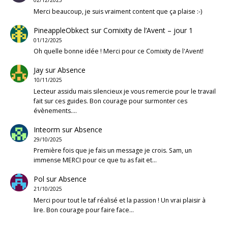
02/12/2025
Merci beaucoup, je suis vraiment content que ça plaise :-)
PineappleObkect
sur
Comixity de l’Avent – jour 1
01/12/2025
Oh quelle bonne idée ! Merci pour ce Comixity de l'Avent!
Jay
sur
Absence
10/11/2025
Lecteur assidu mais silencieux je vous remercie pour le travail
fait sur ces guides. Bon courage pour surmonter ces
évènements.…
Inteorm
sur
Absence
29/10/2025
Première fois que je fais un message je crois. Sam, un
immense MERCI pour ce que tu as fait et…
Pol
sur
Absence
21/10/2025
Merci pour tout le taf réalisé et la passion ! Un vrai plaisir à
lire. Bon courage pour faire face…