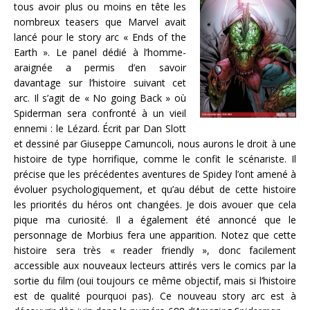
tous avoir plus ou moins en tête les
nombreux teasers que Marvel avait
lancé pour le story arc « Ends of the
Earth ». Le panel dédié à l’homme-
araignée a permis d’en savoir
davantage sur l’histoire suivant cet
arc. Il s’agit de « No going Back » où
Spiderman sera confronté à un vieil
ennemi : le Lézard. Écrit par Dan Slott
et dessiné par Giuseppe Camuncoli, nous aurons le droit à une
histoire de type horrifique, comme le confit le scénariste. Il
précise que les précédentes aventures de Spidey l’ont amené à
évoluer psychologiquement, et qu’au début de cette histoire
les priorités du héros ont changées. Je dois avouer que cela
pique ma curiosité. Il a également été annoncé que le
personnage de Morbius fera une apparition. Notez que cette
histoire sera très « reader friendly », donc facilement
accessible aux nouveaux lecteurs attirés vers le comics par la
sortie du film (oui toujours ce même objectif, mais si l’histoire
est de qualité pourquoi pas). Ce nouveau story arc est à