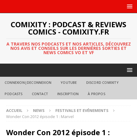
COMIXITY : PODCAST & REVIEWS
COMICS - COMIXITY.FR
A TRAVERS NOS PODCASTS ET NOS ARTICLES, DÉCOUVREZ
NOS AVIS ET CONSEILS SUR LES DERNIÈRES SORTIES ET
NEWS COMICS VO ET VF
CONNEXION|DECONNEXION
YOUTUBE
DISCORD COMIXITY
PODCASTS
CONTACT
INSCRIPTION
À PROPOS
ACCUEIL
NEWS
FESTIVALS ET EVÉNEMENTS
Wonder Con 2012 épisode 1 : Marvel
Wonder Con 2012 épisode 1 :