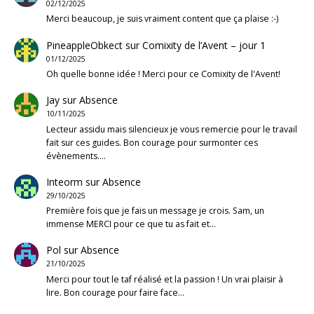
02/12/2025
Merci beaucoup, je suis vraiment content que ça plaise :-)
PineappleObkect
sur
Comixity de l’Avent – jour 1
01/12/2025
Oh quelle bonne idée ! Merci pour ce Comixity de l'Avent!
Jay
sur
Absence
10/11/2025
Lecteur assidu mais silencieux je vous remercie pour le travail
fait sur ces guides. Bon courage pour surmonter ces
évènements.…
Inteorm
sur
Absence
29/10/2025
Première fois que je fais un message je crois. Sam, un
immense MERCI pour ce que tu as fait et…
Pol
sur
Absence
21/10/2025
Merci pour tout le taf réalisé et la passion ! Un vrai plaisir à
lire. Bon courage pour faire face…