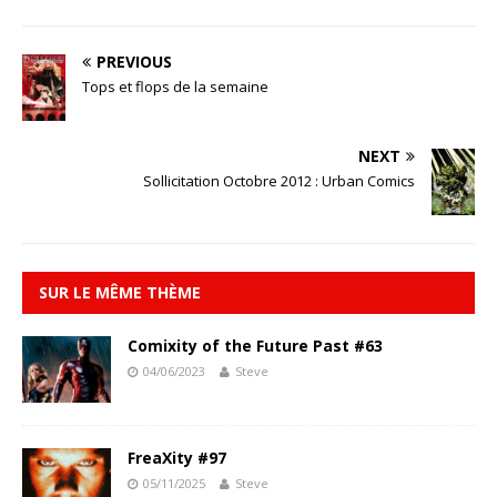
PREVIOUS
Tops et flops de la semaine
NEXT
Sollicitation Octobre 2012 : Urban Comics
SUR LE MÊME THÈME
Comixity of the Future Past #63
04/06/2023
Steve
FreaXity #97
05/11/2025
Steve