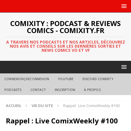
COMIXITY : PODCAST & REVIEWS
COMICS - COMIXITY.FR
A TRAVERS NOS PODCASTS ET NOS ARTICLES, DÉCOUVREZ
NOS AVIS ET CONSEILS SUR LES DERNIÈRES SORTIES ET
NEWS COMICS VO ET VF
CONNEXION|DECONNEXION
YOUTUBE
DISCORD COMIXITY
PODCASTS
CONTACT
INSCRIPTION
À PROPOS
ACCUEIL
VIE DU SITE
Rappel : Live ComixWeekly #100
Rappel : Live ComixWeekly #100