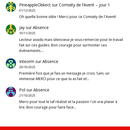
PineappleObkect
sur
Comixity de l’Avent – jour 1
01/12/2025
Oh quelle bonne idée ! Merci pour ce Comixity de l'Avent!
Jay
sur
Absence
10/11/2025
Lecteur assidu mais silencieux je vous remercie pour le travail
fait sur ces guides. Bon courage pour surmonter ces
évènements.…
Inteorm
sur
Absence
29/10/2025
Première fois que je fais un message je crois. Sam, un
immense MERCI pour ce que tu as fait et…
Pol
sur
Absence
21/10/2025
Merci pour tout le taf réalisé et la passion ! Un vrai plaisir à
lire. Bon courage pour faire face…