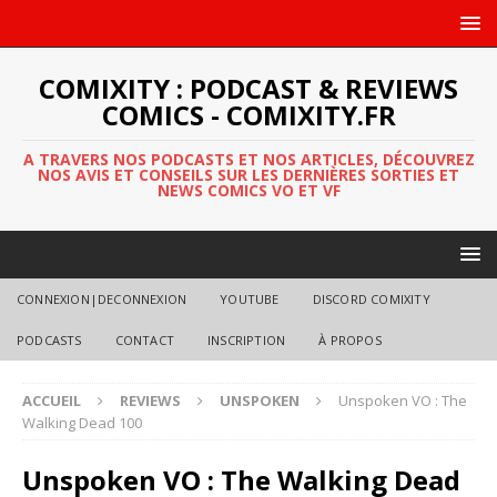
COMIXITY : PODCAST & REVIEWS
COMICS - COMIXITY.FR
A TRAVERS NOS PODCASTS ET NOS ARTICLES, DÉCOUVREZ
NOS AVIS ET CONSEILS SUR LES DERNIÈRES SORTIES ET
NEWS COMICS VO ET VF
CONNEXION|DECONNEXION
YOUTUBE
DISCORD COMIXITY
PODCASTS
CONTACT
INSCRIPTION
À PROPOS
ACCUEIL
REVIEWS
UNSPOKEN
Unspoken VO : The
Walking Dead 100
Unspoken VO : The Walking Dead