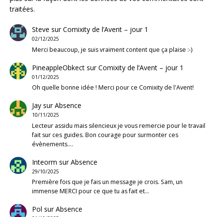
traitées
.
Steve
sur
Comixity de l’Avent – jour 1
02/12/2025
Merci beaucoup, je suis vraiment content que ça plaise :-)
PineappleObkect
sur
Comixity de l’Avent – jour 1
01/12/2025
Oh quelle bonne idée ! Merci pour ce Comixity de l'Avent!
Jay
sur
Absence
10/11/2025
Lecteur assidu mais silencieux je vous remercie pour le travail
fait sur ces guides. Bon courage pour surmonter ces
évènements.…
Inteorm
sur
Absence
29/10/2025
Première fois que je fais un message je crois. Sam, un
immense MERCI pour ce que tu as fait et…
Pol
sur
Absence