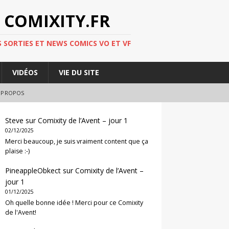
 COMIXITY.FR
 SORTIES ET NEWS COMICS VO ET VF
VIDÉOS
VIE DU SITE
 PROPOS
Steve
sur
Comixity de l’Avent – jour 1
02/12/2025
Merci beaucoup, je suis vraiment content que ça
plaise :-)
PineappleObkect
sur
Comixity de l’Avent –
jour 1
01/12/2025
Oh quelle bonne idée ! Merci pour ce Comixity
de l'Avent!