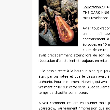
Sollicitation :
BAT
THE DARK KNIGHT
miss revelation
Avis :
tout d’abor
un an qu’il as
contrairement à
épisodes en 10 m
cours de cette p
avait précédemment atteint lors de son pas
réputation d’artiste lent et toujours en reta
Si le dessin reste à la hauteur, bien que j’a
était parfois ratée et que le dessin avait ét
scénario. Pour le moment Hurwitz, qui avait fa
vraiment briller sur cette série. Avec seuleme
temps de chauffer son moteur.
A voir comment cet arc va tourner mais je 
Scarecrow, j’ai vraiment l’impression que no