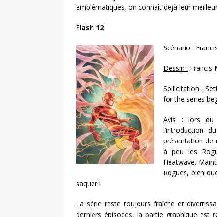
emblématiques, on connaît déjà leur meilleurs
Flash 12
Scénario :
Franci
Dessin :
Francis 
Sollicitation :
Sett
for the series be
Avis :
lors du p
l’introduction 
présentation de 
à peu les Rogu
Heatwave. Mainte
Rogues, bien que
saquer !
La série reste toujours fraîche et divertis
derniers épisodes, la partie graphique est re