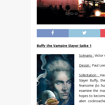
Buffy the Vampire Slayer Spike 1
Scénario :
Victor 
Dessin :
Paul Lee
Sollicitation :
Hav
Slayer Buffy, th
fearsome (to hum
examine the man
hopes to become.
alien cockroach