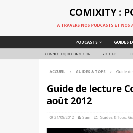
COMIXITY : 
A TRAVERS NOS PODCASTS ET NOS AR
PODCASTS
GUIDES 
CONNEXION|DECONNEXION
YOUTUBE
D
ACCUEIL
GUIDES & TOPS
Guide de 
Guide de lecture C
août 2012
21/08/2012
Sam
Guides & Tops
,
Gu