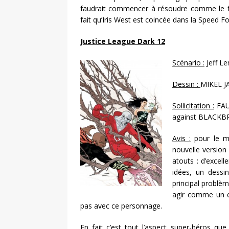
faudrait commencer à résoudre comme le fa
fait qu’Iris West est coincée dans la Speed 
Justice League Dark 12
Scénario :
Jeff Le
Dessin :
MIKEL J
Sollicitation :
FAUS
against BLACKB
Avis :
pour le mo
nouvelle version 
atouts : d’excell
idées, un dessi
principal problè
agir comme un c
pas avec ce personnage.
En fait c’est tout l’aspect super-héros que