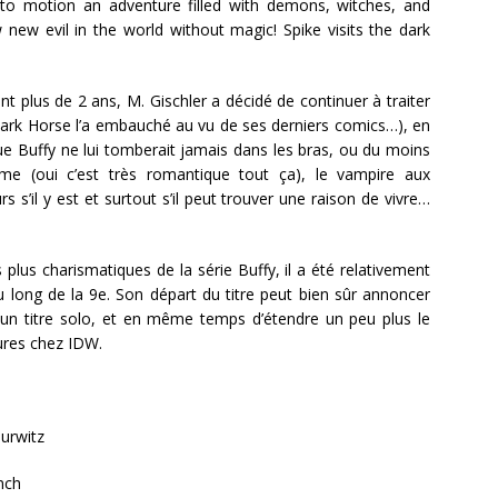
nto motion an adventure filled with demons, witches, and
new evil in the world without magic! Spike visits the dark
 plus de 2 ans, M. Gischler a décidé de continuer à traiter
rk Horse l’a embauché au vu de ses derniers comics…), en
ue Buffy ne lui tomberait jamais dans les bras, ou du moins
aime (oui c’est très romantique tout ça), le vampire aux
rs s’il y est et surtout s’il peut trouver une raison de vivre…
plus charismatiques de la série Buffy, il a été relativement
u long de la 9e. Son départ du titre peut bien sûr annoncer
r un titre solo, et en même temps d’étendre un peu plus le
ures chez IDW.
urwitz
nch