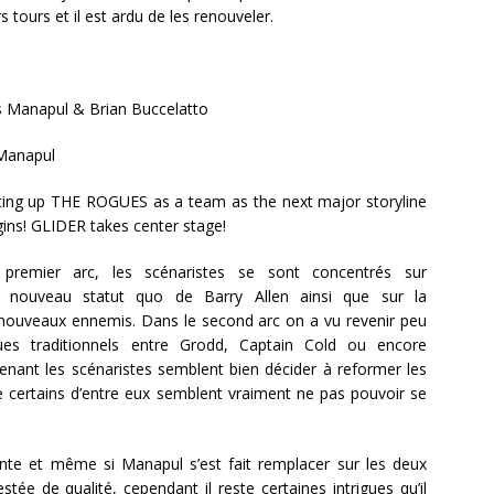
 tours et il est ardu de les renouveler.
s Manapul & Brian Buccelatto
Manapul
ing up THE ROGUES as a team as the next major storyline
gins! GLIDER takes center stage!
remier arc, les scénaristes se sont concentrés sur
du nouveau statut quo de Barry Allen ainsi que sur la
nouveaux ennemis. Dans le second arc on a vu revenir peu
es traditionnels entre Grodd, Captain Cold ou encore
nant les scénaristes semblent bien décider à reformer les
 certains d’entre eux semblent vraiment ne pas pouvoir se
sante et même si Manapul s’est fait remplacer sur les deux
stée de qualité, cependant il reste certaines intrigues qu’il