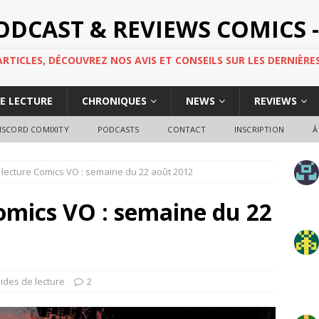
PODCAST & REVIEWS COMICS -
TICLES, DÉCOUVREZ NOS AVIS ET CONSEILS SUR LES DERNIÈRES
DE LECTURE
CHRONIQUES
NEWS
REVIEWS
ISCORD COMIXITY
PODCASTS
CONTACT
INSCRIPTION
À
lecture Comics VO : semaine du 22 août 2012
omics VO : semaine du 22
ides de lecture
2