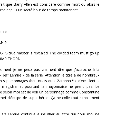
it que Barry Allen est considéré comme mort ou alors le
Force depuis un sacré bout de temps maintenant !
mire
ANIN
T’S true master is revealed! The divided team must go up
RIAR THORN!
ment je ne peux pas vraiment dire que j’accroche à la
« Jeff Lemire » de la série. Attention le titre a de nombreux
ents personnages (ben ouais quoi Zatanna !!!), d’excellentes
n magistral et pourtant la mayonnaise ne prend pas. Le
me selon moi est de voir un personnage comme Constantine
hef d’équipe de super-héros. Ça ne colle tout simplement
 Jeff Lemire continue à insuffler au titre qui pour moi ne