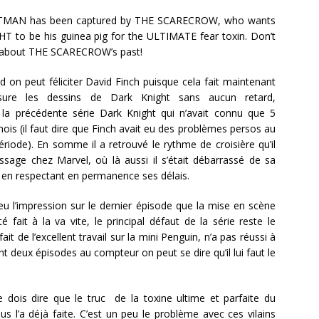
MAN has been captured by THE SCARECROW, who wants
 to be his guinea pig for the ULTIMATE fear toxin. Don’t
s about THE SCARECROW’s past!
d on peut féliciter David Finch puisque cela fait maintenant
sure les dessins de Dark Knight sans aucun retard,
 la précédente série Dark Knight qui n’avait connu que 5
ois (il faut dire que Finch avait eu des problèmes persos au
ériode). En somme il a retrouvé le rythme de croisière qu’il
sage chez Marvel, où là aussi il s’était débarrassé de sa
rd en respectant en permanence ses délais.
i eu l’impression sur le dernier épisode que la mise en scène
é fait à la va vite, le principal défaut de la série reste le
it de l’excellent travail sur la mini Penguin, n’a pas réussi à
nt deux épisodes au compteur on peut se dire qu’il lui faut le
dois dire que le truc de la toxine ultime et parfaite du
us l’a déjà faite. C’est un peu le problème avec ces vilains