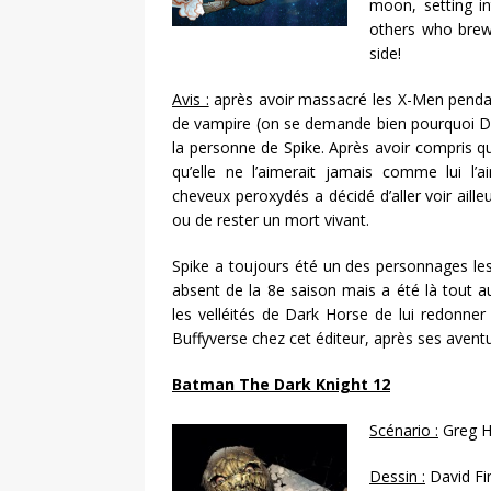
moon, setting i
others who brew 
side!
Avis :
après avoir massacré les X-Men pendant
de vampire (on se demande bien pourquoi Da
la personne de Spike. Après avoir compris q
qu’elle ne l’aimerait jamais comme lui l’
cheveux peroxydés a décidé d’aller voir ailleu
ou de rester un mort vivant.
Spike a toujours été un des personnages les 
absent de la 8e saison mais a été là tout a
les velléités de Dark Horse de lui redonne
Buffyverse chez cet éditeur, après ses avent
Batman The Dark Knight 12
Scénario :
Greg H
Dessin :
David Fi