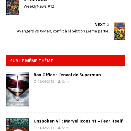
WeeklyNews #12
NEXT
Avengers vs X-Men, conflit à répétition (3ème partie)
SUR LE MÊME THÈME
Box Office : l’envol de Superman
16/06/2013
Sam
Unspoken VF : Marvel Icons 11 – Fear Itself
11/12/2011
Sam