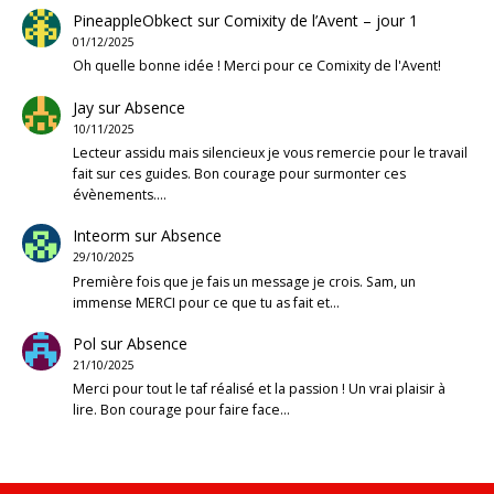
PineappleObkect
sur
Comixity de l’Avent – jour 1
01/12/2025
Oh quelle bonne idée ! Merci pour ce Comixity de l'Avent!
Jay
sur
Absence
10/11/2025
Lecteur assidu mais silencieux je vous remercie pour le travail
fait sur ces guides. Bon courage pour surmonter ces
évènements.…
Inteorm
sur
Absence
29/10/2025
Première fois que je fais un message je crois. Sam, un
immense MERCI pour ce que tu as fait et…
Pol
sur
Absence
21/10/2025
Merci pour tout le taf réalisé et la passion ! Un vrai plaisir à
lire. Bon courage pour faire face…