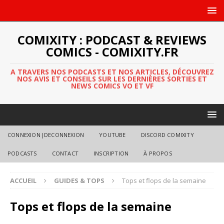
COMIXITY : PODCAST & REVIEWS
COMICS - COMIXITY.FR
A TRAVERS NOS PODCASTS ET NOS ARTICLES, DÉCOUVREZ
NOS AVIS ET CONSEILS SUR LES DERNIÈRES SORTIES ET
NEWS COMICS VO ET VF
CONNEXION|DECONNEXION
YOUTUBE
DISCORD COMIXITY
PODCASTS
CONTACT
INSCRIPTION
À PROPOS
ACCUEIL
GUIDES & TOPS
Tops et flops de la semaine
Tops et flops de la semaine