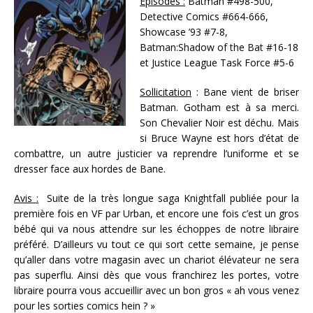
Épisodes :
Batman #498-500,
Detective Comics #664-666,
Showcase ’93 #7-8,
Batman:Shadow of the Bat #16-18
et Justice League Task Force #5-6
Sollicitation
: Bane vient de briser
Batman. Gotham est à sa merci.
Son Chevalier Noir est déchu. Mais
si Bruce Wayne est hors d’état de
combattre, un autre justicier va reprendre l’uniforme et se
dresser face aux hordes de Bane.
Avis :
Suite de la très longue saga Knightfall publiée pour la
première fois en VF par Urban, et encore une fois c’est un gros
bébé qui va nous attendre sur les échoppes de notre libraire
préféré. D’ailleurs vu tout ce qui sort cette semaine, je pense
qu’aller dans votre magasin avec un chariot élévateur ne sera
pas superflu. Ainsi dès que vous franchirez les portes, votre
libraire pourra vous accueillir avec un bon gros « ah vous venez
pour les sorties comics hein ? »