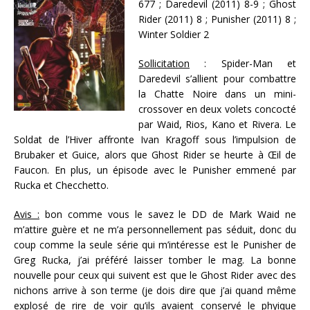
677 ; Daredevil (2011) 8-9 ; Ghost
Rider (2011) 8 ; Punisher (2011) 8 ;
Winter Soldier 2
Sollicitation
: Spider-Man et
Daredevil s’allient pour combattre
la Chatte Noire dans un mini-
crossover en deux volets concocté
par Waid, Rios, Kano et Rivera. Le
Soldat de l’Hiver affronte Ivan Kragoff sous l’impulsion de
Brubaker et Guice, alors que Ghost Rider se heurte à Œil de
Faucon. En plus, un épisode avec le Punisher emmené par
Rucka et Checchetto.
Avis :
bon comme vous le savez le DD de Mark Waid ne
m’attire guère et ne m’a personnellement pas séduit, donc du
coup comme la seule série qui m’intéresse est le Punisher de
Greg Rucka, j’ai préféré laisser tomber le mag. La bonne
nouvelle pour ceux qui suivent est que le Ghost Rider avec des
nichons arrive à son terme (je dois dire que j’ai quand même
explosé de rire de voir qu’ils avaient conservé le phyique