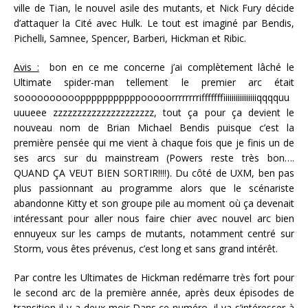
ville de Tian, le nouvel asile des mutants, et Nick Fury décide
d’attaquer la Cité avec Hulk. Le tout est imaginé par Bendis,
Pichelli, Samnee, Spencer, Barberi, Hickman et Ribic.
Avis :
bon en ce me concerne j’ai complètement lâché le
Ultimate spider-man tellement le premier arc était
soooooooooopppppppppppooooorrrrrrrrifffffffiiiiiiiiiiiiiiiiqqqquu
uuueee zzzzzzzzzzzzzzzzzzzzz, tout ça pour ça devient le
nouveau nom de Brian Michael Bendis puisque c’est la
première pensée qui me vient à chaque fois que je finis un de
ses arcs sur du mainstream (Powers reste très bon….
QUAND ÇA VEUT BIEN SORTIR!!!!). Du côté de UXM, ben pas
plus passionnant au programme alors que le scénariste
abandonne Kitty et son groupe pile au moment où ça devenait
intéressant pour aller nous faire chier avec nouvel arc bien
ennuyeux sur les camps de mutants, notamment centré sur
Storm, vous êtes prévenus, c’est long et sans grand intérêt.
Par contre les Ultimates de Hickman redémarre très fort pour
le second arc de la première année, après deux épisodes de
transition il y a deux mois.Dans ce numéro, il va s’intéresser à