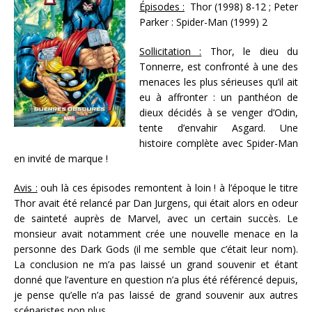
Épisodes :
Thor (1998) 8-12 ; Peter
Parker : Spider-Man (1999) 2
Sollicitation :
Thor, le dieu du
Tonnerre, est confronté à une des
menaces les plus sérieuses qu’il ait
eu à affronter : un panthéon de
dieux décidés à se venger d’Odin,
tente d’envahir Asgard. Une
histoire complète avec Spider-Man
en invité de marque !
Avis :
ouh là ces épisodes remontent à loin ! à l’époque le titre
Thor avait été relancé par Dan Jurgens, qui était alors en odeur
de sainteté auprès de Marvel, avec un certain succès. Le
monsieur avait notamment crée une nouvelle menace en la
personne des Dark Gods (il me semble que c’était leur nom).
La conclusion ne m’a pas laissé un grand souvenir et étant
donné que l’aventure en question n’a plus été référencé depuis,
je pense qu’elle n’a pas laissé de grand souvenir aux autres
scénaristes non plus.