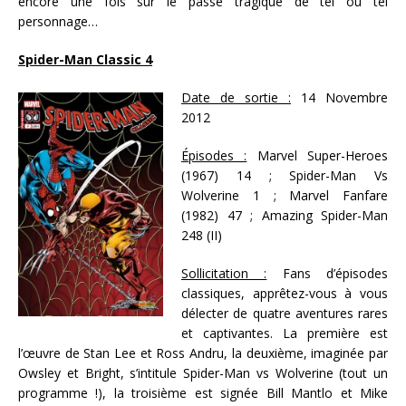
encore une fois sur le passé tragique de tel ou tel
personnage…
Spider-Man Classic 4
Date de sortie :
14 Novembre
2012
Épisodes :
Marvel Super-Heroes
(1967) 14 ; Spider-Man Vs
Wolverine 1 ; Marvel Fanfare
(1982) 47 ; Amazing Spider-Man
248 (II)
Sollicitation :
Fans d’épisodes
classiques, apprêtez-vous à vous
délecter de quatre aventures rares
et captivantes. La première est
l’œuvre de Stan Lee et Ross Andru, la deuxième, imaginée par
Owsley et Bright, s’intitule Spider-Man vs Wolverine (tout un
programme !), la troisième est signée Bill Mantlo et Mike