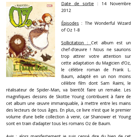
Date de sortie
: 14 Novembre
2012
Épisodes
: The Wonderful Wizard
of Oz 1-8
Sollicitation :
Cet album est un
chef-d’œuvre ! Nous ne saurions
trop attirer votre attention sur
cette adaptation du Magicien d’Oz,
le célèbre roman de Frank L.
Baum, adapté en un non moins
célèbre film dont Sam Raimi, le
réalisateur de Spider-Man, va bientôt faire un remake. Les
magnifiques dessins de Skottie Young contribuent à faire de
cet album une œuvre immanquable, à mettre entre les mains
des lecteurs de tous âges. En plus, ce livre n’est que le premier
volume d’une belle collection à venir, car Shanower et Young
sont en train d’adapter tous les romans Oz de Baum.
Avis :
alors manifestement je suis censé dire du bien de cet