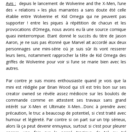
Avis :
depuis le lancement de Wolverine and the X-Men, l’une
des « relations » les plus marrantes a sans doute été celle
établie entre Wolverine et Kid Omega qui ne peuvent pas
supporter ! entre les piques à répétition de chacun et les
provocations d’Omega, nous avons eu là une source comique
quasi ininterrompue. Etant donné le succès du titre de Jason
Aaron, je ne suis pas étonné que Marvel ait accordé aux deux
personnages une mini-série où je suis sûr ils vont resserer
leurs liens, notamment rapprocher la tête de Kid Omega des
griffes de Wolverine pour voir si l’une se marie bien avec les
autres.
Par contre je suis moins enthousiaste quand je vois que la
mini est rédigée par Brian Wood qui s’il est très bon sur ses
creator owned se révèle assez médiocre sur les boulots de
commande comme en attestent ses travaux sans grand
intérêt sur X-Men et Ultimate X-Men…Donc à prendre avec
précaution, le truc a beaucoup de potentiel, si c’est traité avec
humour et légèreté. Par contre si on part sur un trip sérieux,
alors là ça peut devenir ennuyeux, surtout si c’est pour pleurer