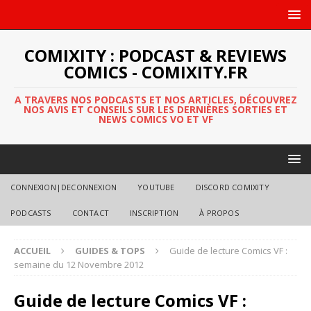
COMIXITY : PODCAST & REVIEWS
COMICS - COMIXITY.FR
A TRAVERS NOS PODCASTS ET NOS ARTICLES, DÉCOUVREZ
NOS AVIS ET CONSEILS SUR LES DERNIÈRES SORTIES ET
NEWS COMICS VO ET VF
CONNEXION|DECONNEXION
YOUTUBE
DISCORD COMIXITY
PODCASTS
CONTACT
INSCRIPTION
À PROPOS
ACCUEIL
GUIDES & TOPS
Guide de lecture Comics VF :
semaine du 12 Novembre 2012
Guide de lecture Comics VF :