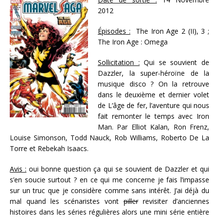
2012
Épisodes :
The Iron Age 2 (II), 3 ;
The Iron Age : Omega
Sollicitation :
Qui se souvient de
Dazzler, la super-héroïne de la
musique disco ? On la retrouve
dans le deuxième et dernier volet
de L’âge de fer, l’aventure qui nous
fait remonter le temps avec Iron
Man. Par Elliot Kalan, Ron Frenz,
Louise Simonson, Todd Nauck, Rob Williams, Roberto De La
Torre et Rebekah Isaacs.
Avis :
oui bonne question ça qui se souvient de Dazzler et qui
s’en soucie surtout ? en ce qui me concerne je fais l’impasse
sur un truc que je considère comme sans intérêt. J’ai déjà du
mal quand les scénaristes vont
piller
revisiter d’anciennes
histoires dans les séries régulières alors une mini série entière