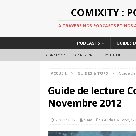
COMIXITY : 
A TRAVERS NOS PODCASTS ET NOS AR
PODCASTS
GUIDES 
CONNEXION|DECONNEXION
YOUTUBE
D
ACCUEIL
GUIDES & TOPS
Guide de
Guide de lecture C
Novembre 2012
27/11/2012
Sam
Guides & Tops
,
Gu