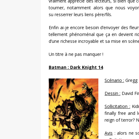
vraiment apprécié des lecteurs, si bien qu
tourner, notamment alors que nous voyo
su resserrer leurs liens père/fils.
Enfin ai-je encore besoin d’envoyer des fleu
tellement phénoménal que ça en devient ridi
d’une richesse incroyable et sa mise en scène 
Un titre à ne pas manquer !
Batman : Dark Knight 14
Scénario :
Gregg 
Dessin :
David Fi
Sollicitation :
Kidn
finally free and
reign of terror? 
Avis
: alors ne s