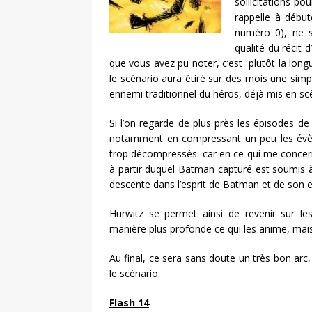
sollicitations po
rappelle à début
numéro 0), ne s
qualité du récit 
que vous avez pu noter, c’est plutôt la lon
le scénario aura étiré sur des mois une sim
ennemi traditionnel du héros, déjà mis en sc
Si l’on regarde de plus près les épisodes de 
notamment en compressant un peu les évèn
trop décompressés. car en ce qui me concern
à partir duquel Batman capturé est soumis 
descente dans l’esprit de Batman et de son e
Hurwitz se permet ainsi de revenir sur l
manière plus profonde ce qui les anime, mais 
Au final, ce sera sans doute un très bon arc,
le scénario.
Flash 14