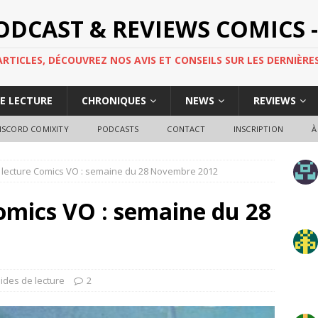
PODCAST & REVIEWS COMICS -
TICLES, DÉCOUVREZ NOS AVIS ET CONSEILS SUR LES DERNIÈRES
DE LECTURE
CHRONIQUES
NEWS
REVIEWS
ISCORD COMIXITY
PODCASTS
CONTACT
INSCRIPTION
À
 lecture Comics VO : semaine du 28 Novembre 2012
omics VO : semaine du 28
ides de lecture
2