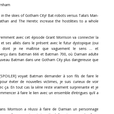
urnham
 in the skies of Gotham City! Bat-robots versus Talia’s Man-
athan and The Heretic increase the hostilities to a whole
remment avec cet épisode Grant Morrison va connecter la
et ses alliés dans le présent avec le futur dystopique (oui
ot dont je ne maîtrise que vaguement le sens … et
aperçu dans Batman 666 et Batman 700, où Damain adulte
ouveau Batman dans une Gotham City plus dangereuse que
 [SPOILER] voyait Batman demander à son fils de faire le
our éviter de nouvelles victimes, je suis curieux de voir
 ça. En tout cas la série reste vraiment surprenante et je
ommencer à faire le lien avec un ensemble d’intrigues qu’il a
 7 ans Morrison a réussi à faire de Damian un personnage