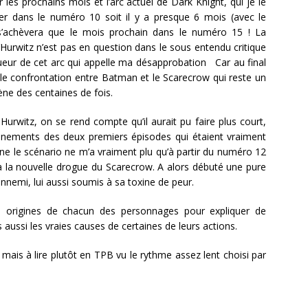
ur les prochains mois et l’arc actuel de Dark Knight, qui je le
er dans le numéro 10 soit il y a presque 6 mois (avec le
’achèvera que le mois prochain dans le numéro 15 ! La
d’Hurwitz n’est pas en question dans le sous entendu critique
gueur de cet arc qui appelle ma désapprobation Car au final
ple confrontation entre Batman et le Scarecrow qui reste un
ène des centaines de fois.
Hurwitz, on se rend compte qu’il aurait pu faire plus court,
ements des deux premiers épisodes qui étaient vraiment
e le scénario ne m’a vraiment plu qu’à partir du numéro 12
à la nouvelle drogue du Scarecrow. A alors débuté une pure
nnemi, lui aussi soumis à sa toxine de peur.
es origines de chacun des personnages pour expliquer de
aussi les vraies causes de certaines de leurs actions.
 mais à lire plutôt en TPB vu le rythme assez lent choisi par