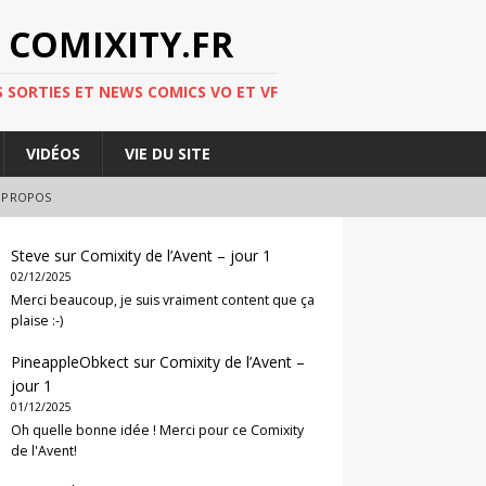
 COMIXITY.FR
 SORTIES ET NEWS COMICS VO ET VF
VIDÉOS
VIE DU SITE
 PROPOS
Steve
sur
Comixity de l’Avent – jour 1
02/12/2025
Merci beaucoup, je suis vraiment content que ça
plaise :-)
PineappleObkect
sur
Comixity de l’Avent –
jour 1
01/12/2025
Oh quelle bonne idée ! Merci pour ce Comixity
de l'Avent!