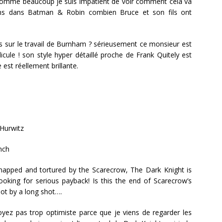
e comme beaucoup je suis impatient de voir comment cela va
ns dans Batman & Robin combien Bruce et son fils ont
rs sur le travail de Burnham ? sérieusement ce monsieur est
cule ! son style hyper détaillé proche de Frank Quitely est
est réellement brillante.
Hurwitz
nch
apped and tortured by the Scarecrow, The Dark Knight is
 looking for serious payback! Is this the end of Scarecrow’s
Not by a long shot….
oyez pas trop optimiste parce que je viens de regarder les