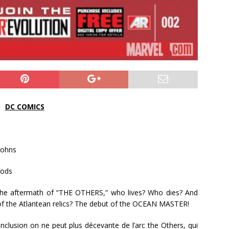
DC COMICS
Johns
ods
the aftermath of “THE OTHERS,” who lives? Who dies? And
 of the Atlantean relics? The debut of the OCEAN MASTER!
nclusion on ne peut plus décevante de l’arc the Others, qui