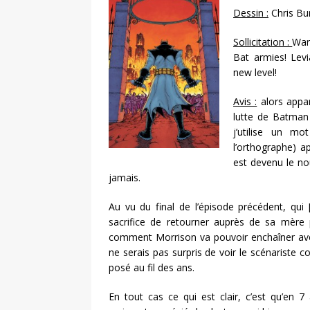
Dessin :
Chris B
Sollicitation :
War
Bat armies! Levi
new level!
Avis :
alors appa
lutte de Batman 
j’utilise un m
l’orthographe) 
est devenu le n
jamais.
Au vu du final de l’épisode précédent, qui
sacrifice de retourner auprès de sa mère p
comment Morrison va pouvoir enchaîner avec
ne serais pas surpris de voir le scénariste c
posé au fil des ans.
En tout cas ce qui est clair, c’est qu’en