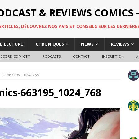
PODCAST & REVIEWS COMICS -
TICLES, DÉCOUVREZ NOS AVIS ET CONSEILS SUR LES DERNIÈRES
DE LECTURE
CHRONIQUES
NEWS
REVIEWS
ISCORD COMIXITY
PODCASTS
CONTACT
INSCRIPTION
À
mics-663195_1024_768
omics-663195_1024_768