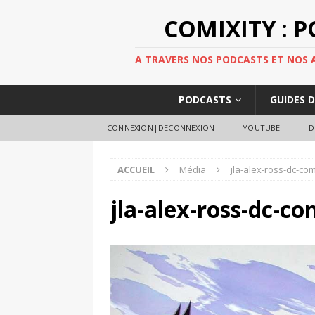
COMIXITY : 
A TRAVERS NOS PODCASTS ET NOS AR
PODCASTS
GUIDES 
CONNEXION|DECONNEXION
YOUTUBE
D
ACCUEIL
Média
jla-alex-ross-dc-co
jla-alex-ross-dc-c