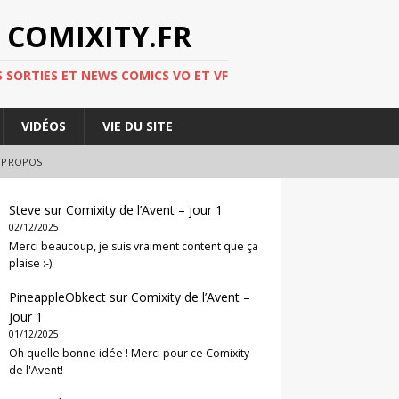
 COMIXITY.FR
 SORTIES ET NEWS COMICS VO ET VF
VIDÉOS
VIE DU SITE
 PROPOS
Steve
sur
Comixity de l’Avent – jour 1
02/12/2025
Merci beaucoup, je suis vraiment content que ça
plaise :-)
PineappleObkect
sur
Comixity de l’Avent –
jour 1
01/12/2025
Oh quelle bonne idée ! Merci pour ce Comixity
de l'Avent!