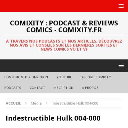
COMIXITY : PODCAST & REVIEWS
COMICS - COMIXITY.FR
A TRAVERS NOS PODCASTS ET NOS ARTICLES, DÉCOUVREZ
NOS AVIS ET CONSEILS SUR LES DERNIÈRES SORTIES ET
NEWS COMICS VO ET VF
CONNEXION|DECONNEXION
YOUTUBE
DISCORD COMIXITY
PODCASTS
CONTACT
INSCRIPTION
À PROPOS
ACCUEIL
Média
Indestructible Hulk 004-000
Indestructible Hulk 004-000