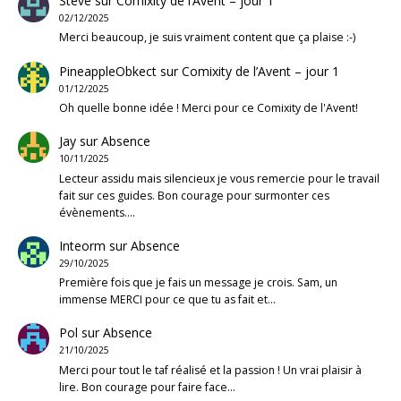
Steve
sur
Comixity de l’Avent – jour 1
02/12/2025
Merci beaucoup, je suis vraiment content que ça plaise :-)
PineappleObkect
sur
Comixity de l’Avent – jour 1
01/12/2025
Oh quelle bonne idée ! Merci pour ce Comixity de l'Avent!
Jay
sur
Absence
10/11/2025
Lecteur assidu mais silencieux je vous remercie pour le travail
fait sur ces guides. Bon courage pour surmonter ces
évènements.…
Inteorm
sur
Absence
29/10/2025
Première fois que je fais un message je crois. Sam, un
immense MERCI pour ce que tu as fait et…
Pol
sur
Absence
21/10/2025
Merci pour tout le taf réalisé et la passion ! Un vrai plaisir à
lire. Bon courage pour faire face…