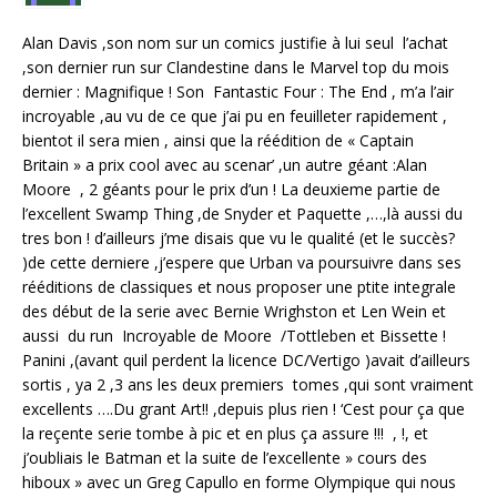
Alan Davis ,son nom sur un comics justifie à lui seul l’achat
,son dernier run sur Clandestine dans le Marvel top du mois
dernier : Magnifique ! Son Fantastic Four : The End , m’a l’air
incroyable ,au vu de ce que j’ai pu en feuilleter rapidement ,
bientot il sera mien , ainsi que la réédition de « Captain
Britain » a prix cool avec au scenar’ ,un autre géant :Alan
Moore , 2 géants pour le prix d’un ! La deuxieme partie de
l’excellent Swamp Thing ,de Snyder et Paquette ,…,là aussi du
tres bon ! d’ailleurs j’me disais que vu le qualité (et le succès?
)de cette derniere ,j’espere que Urban va poursuivre dans ses
rééditions de classiques et nous proposer une ptite integrale
des début de la serie avec Bernie Wrighston et Len Wein et
aussi du run Incroyable de Moore /Tottleben et Bissette !
Panini ,(avant quil perdent la licence DC/Vertigo )avait d’ailleurs
sortis , ya 2 ,3 ans les deux premiers tomes ,qui sont vraiment
excellents ….Du grant Art!! ,depuis plus rien ! ‘Cest pour ça que
la reçente serie tombe à pic et en plus ça assure !!! , !, et
j’oubliais le Batman et la suite de l’excellente » cours des
hiboux » avec un Greg Capullo en forme Olympique qui nous