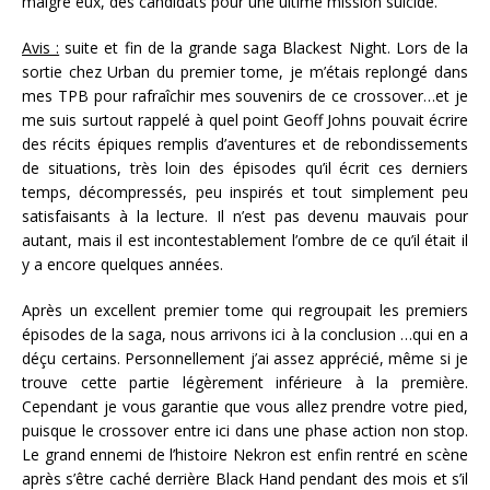
malgré eux, des candidats pour une ultime mission suicide.
Avis :
suite et fin de la grande saga Blackest Night. Lors de la
sortie chez Urban du premier tome, je m’étais replongé dans
mes TPB pour rafraîchir mes souvenirs de ce crossover…et je
me suis surtout rappelé à quel point Geoff Johns pouvait écrire
des récits épiques remplis d’aventures et de rebondissements
de situations, très loin des épisodes qu’il écrit ces derniers
temps, décompressés, peu inspirés et tout simplement peu
satisfaisants à la lecture. Il n’est pas devenu mauvais pour
autant, mais il est incontestablement l’ombre de ce qu’il était il
y a encore quelques années.
Après un excellent premier tome qui regroupait les premiers
épisodes de la saga, nous arrivons ici à la conclusion …qui en a
déçu certains. Personnellement j’ai assez apprécié, même si je
trouve cette partie légèrement inférieure à la première.
Cependant je vous garantie que vous allez prendre votre pied,
puisque le crossover entre ici dans une phase action non stop.
Le grand ennemi de l’histoire Nekron est enfin rentré en scène
après s’être caché derrière Black Hand pendant des mois et s’il