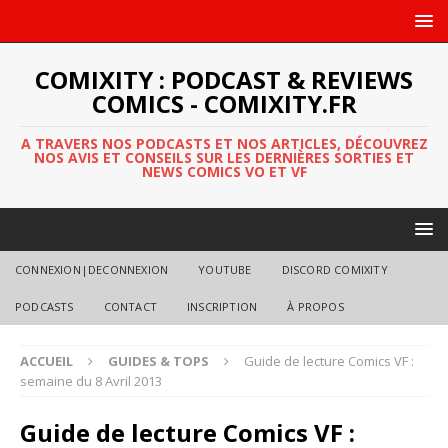
COMIXITY : PODCAST & REVIEWS
COMICS - COMIXITY.FR
A TRAVERS NOS PODCASTS ET NOS ARTICLES, DÉCOUVREZ
NOS AVIS ET CONSEILS SUR LES DERNIÈRES SORTIES ET
NEWS COMICS VO ET VF
CONNEXION|DECONNEXION
YOUTUBE
DISCORD COMIXITY
PODCASTS
CONTACT
INSCRIPTION
À PROPOS
ACCUEIL
GUIDES & TOPS
Guide de lecture Comics VF :
semaine du 8 Avril 2013
Guide de lecture Comics VF :