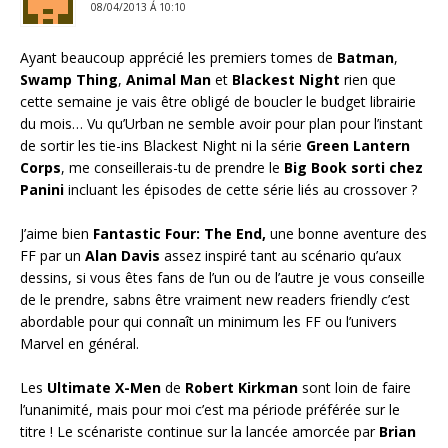
08/04/2013 Á 10:10
Ayant beaucoup apprécié les premiers tomes de
Batman
,
Swamp Thing
,
Animal Man
et
Blackest Night
rien que
cette semaine je vais être obligé de boucler le budget librairie
du mois… Vu qu’Urban ne semble avoir pour plan pour l’instant
de sortir les tie-ins Blackest Night ni la série
Green Lantern
Corps
, me conseillerais-tu de prendre le
Big Book sorti chez
Panini
incluant les épisodes de cette série liés au crossover ?
J’aime bien
Fantastic Four: The End,
une bonne aventure des
FF par un
Alan Davis
assez inspiré tant au scénario qu’aux
dessins, si vous êtes fans de l’un ou de l’autre je vous conseille
de le prendre, sabns être vraiment new readers friendly c’est
abordable pour qui connaît un minimum les FF ou l’univers
Marvel en général.
Les
Ultimate X-Men
de
Robert Kirkman
sont loin de faire
l’unanimité, mais pour moi c’est ma période préférée sur le
titre ! Le scénariste continue sur la lancée amorcée par
Brian