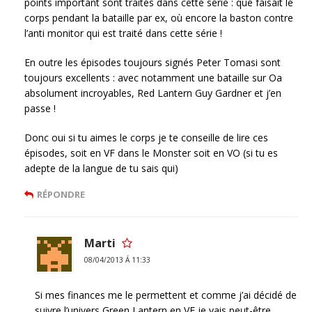
points important sont traités dans cette série : que faisait le
corps pendant la bataille par ex, où encore la baston contre
l’anti monitor qui est traité dans cette série !
En outre les épisodes toujours signés Peter Tomasi sont
toujours excellents : avec notamment une bataille sur Oa
absolument incroyables, Red Lantern Guy Gardner et j’en
passe !
Donc oui si tu aimes le corps je te conseille de lire ces
épisodes, soit en VF dans le Monster soit en VO (si tu es
adepte de la langue de tu sais qui)
RÉPONDRE
Marti
08/04/2013 Á 11:33
Si mes finances me le permettent et comme j’ai décidé de
suivre l’univers Green Lantern en VF je vais peut-être