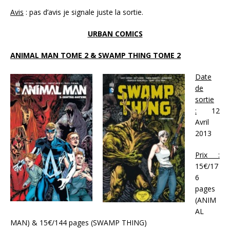
Avis
: pas d’avis je signale juste la sortie.
URBAN COMICS
ANIMAL MAN TOME 2 & SWAMP THING TOME 2
Date
de
sortie
:
12
Avril
2013
Prix :
15€/17
6
pages
(ANIM
AL
MAN) & 15€/144 pages (SWAMP THING)