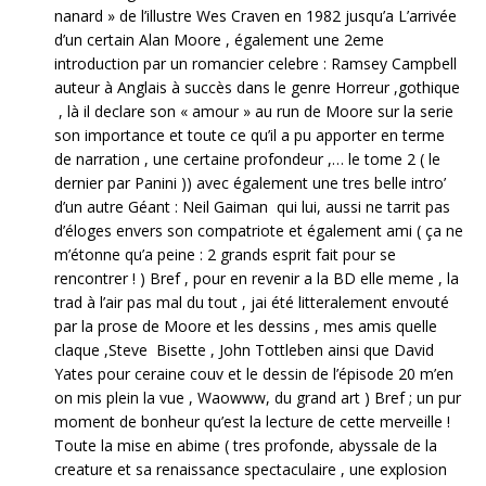
nanard » de l’illustre Wes Craven en 1982 jusqu’a L’arrivée
d’un certain Alan Moore , également une 2eme
introduction par un romancier celebre : Ramsey Campbell
auteur à Anglais à succès dans le genre Horreur ,gothique
, là il declare son « amour » au run de Moore sur la serie
son importance et toute ce qu’il a pu apporter en terme
de narration , une certaine profondeur ,… le tome 2 ( le
dernier par Panini )) avec également une tres belle intro’
d’un autre Géant : Neil Gaiman qui lui, aussi ne tarrit pas
d’éloges envers son compatriote et également ami ( ça ne
m’étonne qu’a peine : 2 grands esprit fait pour se
rencontrer ! ) Bref , pour en revenir a la BD elle meme , la
trad à l’air pas mal du tout , jai été litteralement envouté
par la prose de Moore et les dessins , mes amis quelle
claque ,Steve Bisette , John Tottleben ainsi que David
Yates pour ceraine couv et le dessin de l’épisode 20 m’en
on mis plein la vue , Waowww, du grand art ) Bref ; un pur
moment de bonheur qu’est la lecture de cette merveille !
Toute la mise en abime ( tres profonde, abyssale de la
creature et sa renaissance spectaculaire , une explosion