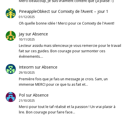
Merci beaucoup, je suis vraiment content que ça plaise :-)
PineappleObkect
sur
Comixity de l’Avent – jour 1
01/12/2025
Oh quelle bonne idée ! Merci pour ce Comixity de l'Avent!
Jay
sur
Absence
10/11/2025
Lecteur assidu mais silencieux je vous remercie pour le travail
fait sur ces guides. Bon courage pour surmonter ces
évènements.…
Inteorm
sur
Absence
29/10/2025
Première fois que je fais un message je crois. Sam, un
immense MERCI pour ce que tu as fait et…
Pol
sur
Absence
21/10/2025
Merci pour tout le taf réalisé et la passion ! Un vrai plaisir à
lire. Bon courage pour faire face…