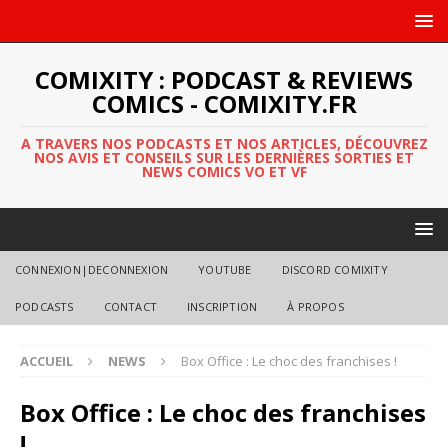
COMIXITY : PODCAST & REVIEWS
COMICS - COMIXITY.FR
A TRAVERS NOS PODCASTS ET NOS ARTICLES, DÉCOUVREZ
NOS AVIS ET CONSEILS SUR LES DERNIÈRES SORTIES ET
NEWS COMICS VO ET VF
CONNEXION|DECONNEXION
YOUTUBE
DISCORD COMIXITY
PODCASTS
CONTACT
INSCRIPTION
À PROPOS
ACCUEIL
NEWS
Box Office : Le choc des franchises !
Box Office : Le choc des franchises
!