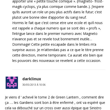
apporter une « petite touche comique ». (magneto- frost-
magik-cyclops, y’a plus comique comme bande..). J’espere
qu’ils auront un role un peu plus actifs dans le futur; c’est
plutot une bonne idee d’apporter du sang neuf.
Hormis le fait que c’est cense etre une ecole et qu’il nous
est rappele a chaque numero que se sont des « profs »,
l’intrigue lance dans le premier numero avec Magneto
n’avance pas et se revele tout bonnement inutile…
Dommage! Cette petite escapade dans le limbes m’a
surprise ausso. Je m’attendais pas a ce que le titre prenne
cette direction, meme temporaire. Ca aurait ete bien que
les pouvoirs des nouveaux se revelent a cette occasion.
darklinux
30/05/2013 Á 10:06
Je viens d ‘ achevé le tome 2 de Green Lantern , comment dire
ça …. les Gardiens sont bon à être enfermé , ont va espéré que
cela va débouché sur un cross over aussi épique que Sinistro