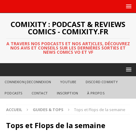
COMIXITY : PODCAST & REVIEWS
COMICS - COMIXITY.FR
A TRAVERS NOS PODCASTS ET NOS ARTICLES, DÉCOUVREZ
NOS AVIS ET CONSEILS SUR LES DERNIÈRES SORTIES ET
NEWS COMICS VO ET VF
CONNEXION|DECONNEXION
YOUTUBE
DISCORD COMIXITY
PODCASTS
CONTACT
INSCRIPTION
À PROPOS
ACCUEIL
GUIDES & TOPS
Tops et Flops de la semaine
Tops et Flops de la semaine