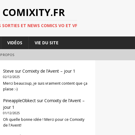
 COMIXITY.FR
 SORTIES ET NEWS COMICS VO ET VF
VIDÉOS
VIE DU SITE
 PROPOS
Steve
sur
Comixity de l’Avent – jour 1
02/12/2025
Merci beaucoup, je suis vraiment content que ça
plaise :-)
PineappleObkect
sur
Comixity de l’Avent –
jour 1
01/12/2025
Oh quelle bonne idée ! Merci pour ce Comixity
de l'Avent!