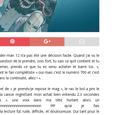
der-man 12 n’a pas été une décision facile. Quand j’ai vu le
stion de le prendre, sois fort, tu sais ce qu’il contient et tu
hemin, prends ce que tu es venu acheter et barre toi.. »,
nt le fan complétiste « oui mais c’est le numéro 700 et c’est
s la continuité, allez ! ».
 de « je prends/je repose le mag », le ras le bol a pris le
 la caisse regrettant mon achat bien entendu 2.3 secondes
ques « une voix dans ma tête hurlant alors un
nnnnnnnnnnnnnnnnnnnnn !!!!!! qu’ai je fais
t comme prévu la lecture fut rude, difficile, et douloureuse. Oui tant pour le