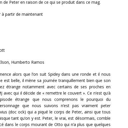
an de Peter en raison de ce qui se produit dans ce mag.
r à partir de maintenant
ott
Elson, Humberto Ramos
nce alors que l’on suit Spidey dans une ronde et il nous
ie est belle, il mène sa journée tranquillement bien que son
ssez étrange notamment avec certains de ses proches en
MJ avec qui il décide de « remettre le couvert ». Ce n’est qu’à
épisode étrange que nous comprenons le pourquoi du
rsonnage que nous suivons n’est pas vraiment peter
ius (doc ock) qui a piqué le corps de Peter, ainsi que tous
isque tant qu’on y est. Peter, le vrai, est désormais, comble
incé dans le corps mourant de Otto qui n’a plus que quelques