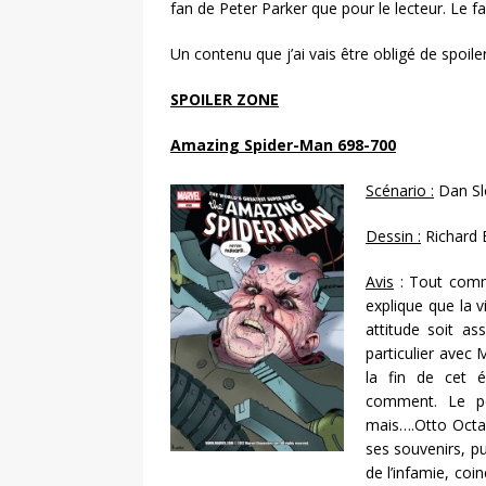
fan de Peter Parker que pour le lecteur. Le f
Un contenu que j’ai vais être obligé de spoile
SPOILER ZONE
Amazing Spider-Man 698-700
Scénario :
Dan Sl
Dessin :
Richard 
Avis
: Tout comme
explique que la v
attitude soit a
particulier avec 
la fin de cet 
comment. Le pe
mais….Otto Octav
ses souvenirs, pu
de l’infamie, co