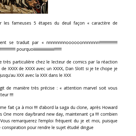
ser les fameuses 5 étapes du deuil façon « caractère de
 se traduit par « nnnnnnnnoooooonnnnnnn!!!!!!!!!!!!!!!!!!!!
!!!!!!!! pourquoiiiiiiiiiiiiiiiiiiiiiii!!!!!!!!
 très particulière chez le lecteur de comics par la réaction
XX de XXXX de XXXX avec un XXXX, Dan Slott si je te chope je
jusqu’au XXX avec la XXX dans le XXX
git de manière très précise : « attention marvel soit vous
eur !!!!
e fait ça à moi !!!! d’abord la saga du clone, après Howard
s One more day/brand new day, maintenant ça !!!! combien
Vous remarquerez l’emploi fréquent du je et moi, puisque
 conspiration pour rendre le sujet étudié dingue