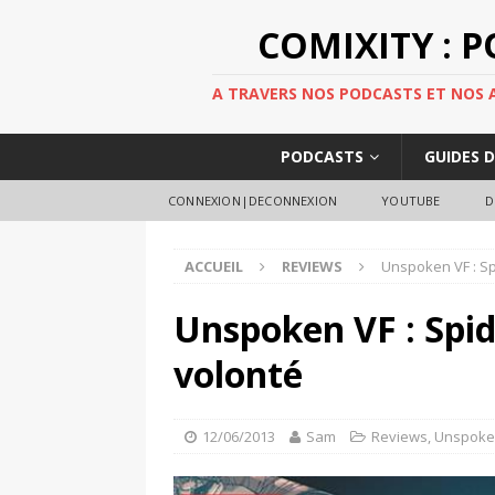
COMIXITY : 
A TRAVERS NOS PODCASTS ET NOS AR
PODCASTS
GUIDES 
CONNEXION|DECONNEXION
YOUTUBE
D
ACCUEIL
REVIEWS
Unspoken VF : Sp
Unspoken VF : Spid
volonté
12/06/2013
Sam
Reviews
,
Unspok