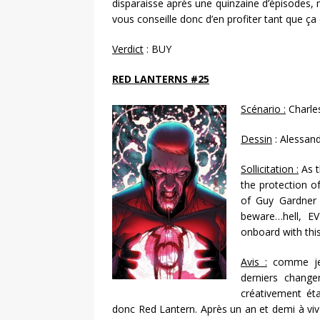
disparaisse après une quinzaine d’épisodes, m
vous conseille donc d’en profiter tant que ça 
Verdict
: BUY
RED LANTERNS #25
Scénario :
Charle
Dessin
: Alessand
Sollicitation :
As t
the protection o
of Guy Gardner
beware…hell, E
onboard with this
Avis :
comme je l
derniers change
créativement éta
donc Red Lantern. Après un an et demi à vivo