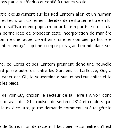
repris par le staff edito et confié à Charles Soule.
titre exclusivement sur les Red Lantern alien et un humain
éditeurs ont clairement décidés de renforcer le titre en lui
t suffisamment populaire pour faire repartir le titre en la
a bonne idée de proposer cette incorporation de manière
omme une taupe, créant ainsi une tension bien particulière
e Lantern enragés…qui ne compte plus grand monde dans ses
rie, ce Corps et ses Lantern prennent donc une nouvelle
ord passé autrefois entre les Gardiens et Larfleeze, Guy a
ader des GL, la souveraineté sur un secteur entier et la
s les pieds…
 de voir Guy choisir…le secteur de la Terre ! A voir donc
quo avec des GL expulsés du secteur 2814 et ce alors que
’ailleurs à ce titre, je me demande comment va être géré le
de Soule, ni un détracteur, il faut bien reconnaître qu’il est