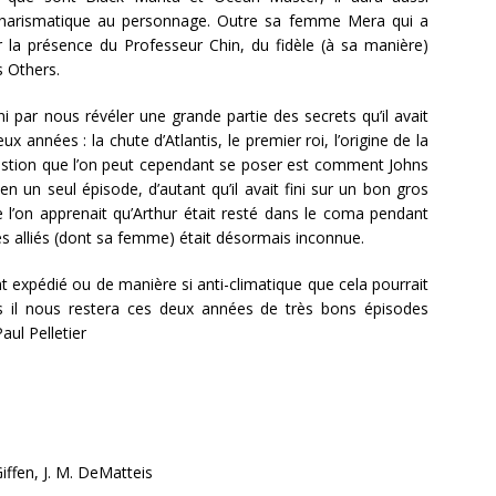
charismatique au personnage. Outre sa femme Mera qui a
r la présence du Professeur Chin, du fidèle (à sa manière)
s Others.
i par nous révéler une grande partie des secrets qu’il avait
années : la chute d’Atlantis, le premier roi, l’origine de la
uestion que l’on peut cependant se poser est comment Johns
 en un seul épisode, d’autant qu’il avait fini sur un bon gros
ue l’on apprenait qu’Arthur était resté dans le coma pendant
es alliés (dont sa femme) était désormais inconnue.
nt expédié ou de manière si anti-climatique que cela pourrait
 il nous restera ces deux années de très bons épisodes
aul Pelletier
iffen, J. M. DeMatteis