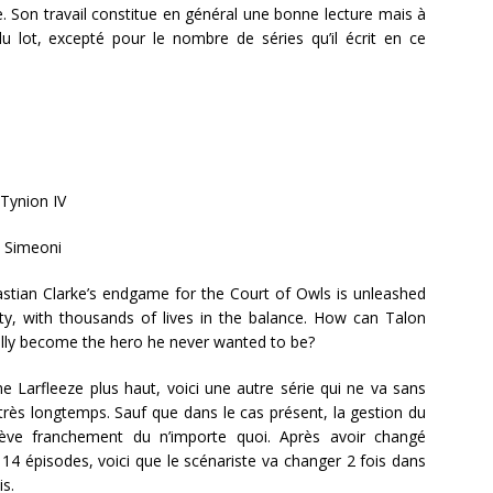
le. Son travail constitue en général une bonne lecture mais à
 lot, excepté pour le nombre de séries qu’il écrit en ce
Tynion IV
 Simeoni
stian Clarke’s endgame for the Court of Owls is unleashed
y, with thousands of lives in the balance. How can Talon
ally become the hero he never wanted to be?
 Larfleeze plus haut, voici une autre série qui ne va sans
très longtemps. Sauf que dans le cas présent, la gestion du
lève franchement du n’importe quoi. Après avoir changé
en 14 épisodes, voici que le scénariste va changer 2 fois dans
s.