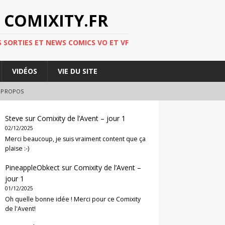
 COMIXITY.FR
 SORTIES ET NEWS COMICS VO ET VF
VIDÉOS
VIE DU SITE
 PROPOS
Steve
sur
Comixity de l’Avent – jour 1
02/12/2025
Merci beaucoup, je suis vraiment content que ça
plaise :-)
PineappleObkect
sur
Comixity de l’Avent –
jour 1
01/12/2025
Oh quelle bonne idée ! Merci pour ce Comixity
de l'Avent!