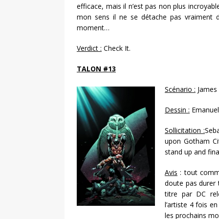
efficace, mais il n’est pas non plus incroyab
mon sens il ne se détache pas vraiment du
moment…
Verdict :
Check It.
TALON #13
Scénario :
James 
Dessin :
Emanuel
Sollicitation :
Seba
upon Gotham Cit
stand up and fin
Avis
: tout comme
doute pas durer 
titre par DC re
l’artiste 4 fois 
les prochains moi