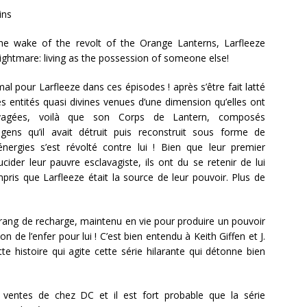
ins
the wake of the revolt of the Orange Lanterns, Larfleeze
nightmare: living as the possession of someone else!
l pour Larfleeze dans ces épisodes ! après s’être fait latté
es entités quasi divines venues d’une dimension qu’elles ont
avagées, voilà que son Corps de Lantern, composés
ens qu’il avait détruit puis reconstruit sous forme de
énergies s’est révolté contre lui ! Bien que leur premier
rucider leur pauvre esclavagiste, ils ont du se retenir de lui
pris que Larfleeze était la source de leur pouvoir. Plus de
 rang de recharge, maintenu en vie pour produire un pouvoir
on de l’enfer pour lui ! C’est bien entendu à Keith Giffen et J.
te histoire qui agite cette série hilarante qui détonne bien
 ventes de chez DC et il est fort probable que la série