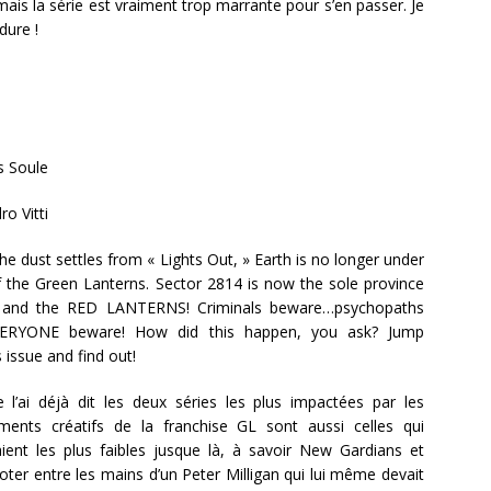
ais la série est vraiment trop marrante pour s’en passer. Je
dure !
s Soule
ro Vitti
he dust settles from « Lights Out, » Earth is no longer under
f the Green Lanterns. Sector 2814 is now the sole province
 and the RED LANTERNS! Criminals beware…psychopaths
VERYONE beware! How did this happen, you ask? Jump
 issue and find out!
’ai déjà dit les deux séries les plus impactées par les
ments créatifs de la franchise GL sont aussi celles qui
ient les plus faibles jusque là, à savoir New Gardians et
ter entre les mains d’un Peter Milligan qui lui même devait