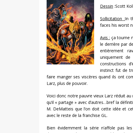
Dessin
:Scott Kol
Sollicitation :
In 
faces his worst 
Avis :
ça tourne ma
le derrière par d
entièrement r
uniquement de g
constructions d’
instinct fut de t
faire manger ses viscères quand ils ont com
Larz, plus de pouvoir.
Voici donc notre pauvre vieux Larz réduit au
qu’il « partage » avec d’autres…bref la définiti
M. DeMatteis que l’on doit cette idée et cet
avec le reste de la franchise GL.
Bien évidemment la série n’affole pas les