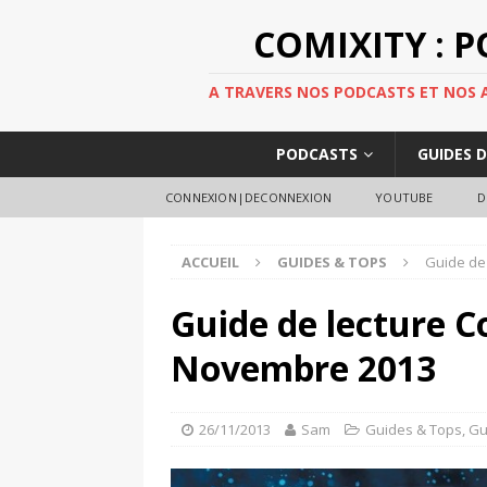
COMIXITY : 
A TRAVERS NOS PODCASTS ET NOS AR
PODCASTS
GUIDES 
CONNEXION|DECONNEXION
YOUTUBE
D
ACCUEIL
GUIDES & TOPS
Guide de
Guide de lecture C
Novembre 2013
26/11/2013
Sam
Guides & Tops
,
Gu