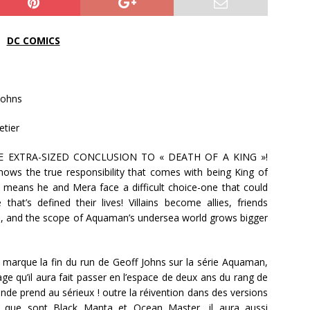
DC COMICS
Johns
etier
 EXTRA-SIZED CONCLUSION TO « DEATH OF A KING »!
ws the true responsibility that comes with being King of
at means he and Mera face a difficult choice-one that could
 that’s defined their lives! Villains become allies, friends
 and the scope of Aquaman’s undersea world grows bigger
 marque la fin du run de Geoff Johns sur la série Aquaman,
ge qu’il aura fait passer en l’espace de deux ans du rang de
nde prend au sérieux ! outre la réivention dans des versions
es que sont Black Manta et Ocean Master, il aura aussi