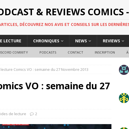
PODCAST & REVIEWS COMICS -
TICLES, DÉCOUVREZ NOS AVIS ET CONSEILS SUR LES DERNIÈRES
DE LECTURE
CHRONIQUES
NEWS
REVIEWS
ISCORD COMIXITY
PODCASTS
CONTACT
INSCRIPTION
À
 lecture Comics VO : semaine du 27 Novembre 2013
omics VO : semaine du 27
ides de lecture
2