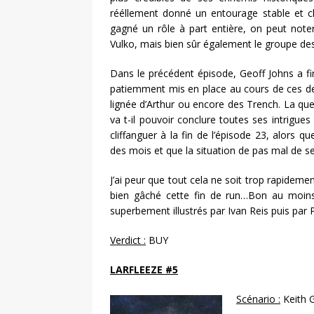
rééllement donné un entourage stable et 
gagné un rôle à part entière, on peut note
Vulko, mais bien sûr également le groupe de
Dans le précédent épisode, Geoff Johns a fin
patiemment mis en place au cours de ces deux 
lignée d’Arthur ou encore des Trench. La q
va t-il pouvoir conclure toutes ses intrigues
cliffanguer à la fin de l’épisode 23, alors q
des mois et que la situation de pas mal de s
J’ai peur que tout cela ne soit trop rapideme
bien gâché cette fin de run…Bon au moins
superbement illustrés par Ivan Reis puis par P
Verdict :
BUY
LARFLEEZE #5
Scénario :
Keith G