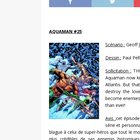
AQUAMAN #25
Scénario :
Geoff 
Dessin :
Paul Pell
Sollicitation :
THE
Aquaman now kno
Atlantis. But th
destroy the love
become enemies,
than ever!
Avis :
cet épisode
série et personna
blague à celui de super-héros que tout le mo
plus crédibles de ses ennemis historiqu