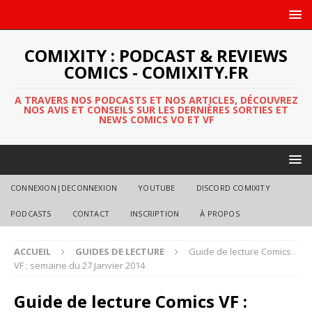
COMIXITY : PODCAST & REVIEWS
COMICS - COMIXITY.FR
A TRAVERS NOS PODCASTS ET NOS ARTICLES, DÉCOUVREZ
NOS AVIS ET CONSEILS SUR LES DERNIÈRES SORTIES ET
NEWS COMICS VO ET VF
CONNEXION|DECONNEXION
YOUTUBE
DISCORD COMIXITY
PODCASTS
CONTACT
INSCRIPTION
À PROPOS
ACCUEIL
GUIDES DE LECTURE
Guide de lecture Comics
VF : semaine du 27 Janvier 2014
Guide de lecture Comics VF :