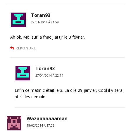
Toran93
27/01/2014 Á 21:59
Ah ok. Moi sur la fnac j ai tjr le 3 février.
RÉPONDRE
Toran93
27/01/2014 Á 22:14
Enfin ce matin c était le 3. La c le 29 janvier. Cool il y sera
ptet des demain
Wazaaaaaaaman
18/02/2014 Á 17:03