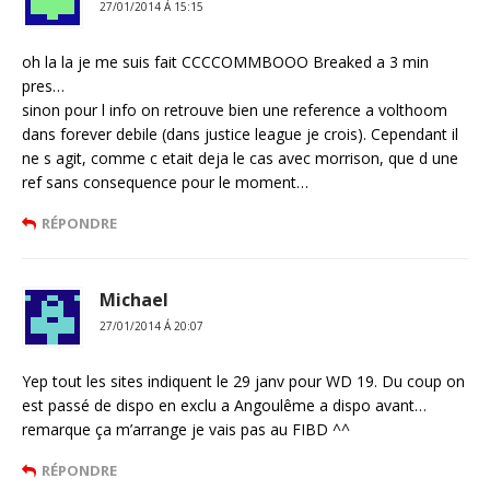
27/01/2014 Á 15:15
oh la la je me suis fait CCCCOMMBOOO Breaked a 3 min
pres…
sinon pour l info on retrouve bien une reference a volthoom
dans forever debile (dans justice league je crois). Cependant il
ne s agit, comme c etait deja le cas avec morrison, que d une
ref sans consequence pour le moment…
RÉPONDRE
Michael
27/01/2014 Á 20:07
Yep tout les sites indiquent le 29 janv pour WD 19. Du coup on
est passé de dispo en exclu a Angoulême a dispo avant…
remarque ça m’arrange je vais pas au FIBD ^^
RÉPONDRE