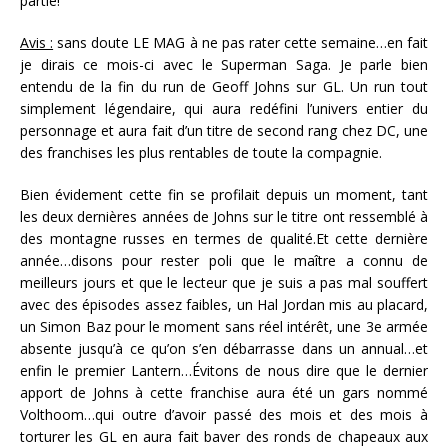
partie!
Avis :
sans doute LE MAG à ne pas rater cette semaine…en fait
je dirais ce mois-ci avec le Superman Saga. Je parle bien
entendu de la fin du run de Geoff Johns sur GL. Un run tout
simplement légendaire, qui aura redéfini l’univers entier du
personnage et aura fait d’un titre de second rang chez DC, une
des franchises les plus rentables de toute la compagnie.
Bien évidement cette fin se profilait depuis un moment, tant
les deux dernières années de Johns sur le titre ont ressemblé à
des montagne russes en termes de qualité.Et cette dernière
année…disons pour rester poli que le maître a connu de
meilleurs jours et que le lecteur que je suis a pas mal souffert
avec des épisodes assez faibles, un Hal Jordan mis au placard,
un Simon Baz pour le moment sans réel intérêt, une 3e armée
absente jusqu’à ce qu’on s’en débarrasse dans un annual…et
enfin le premier Lantern…Évitons de nous dire que le dernier
apport de Johns à cette franchise aura été un gars nommé
Volthoom…qui outre d’avoir passé des mois et des mois à
torturer les GL en aura fait baver des ronds de chapeaux aux