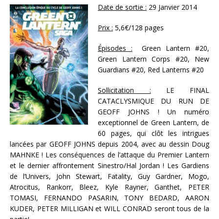
Date de sortie :
29 Janvier 2014
Prix :
5,6€/128 pages
Épisodes :
Green Lantern #20,
Green Lantern Corps #20, New
Guardians #20, Red Lanterns #20
Sollicitation :
LE FINAL
CATACLYSMIQUE DU RUN DE
GEOFF JOHNS ! Un numéro
exceptionnel de Green Lantern, de
60 pages, qui clôt les intrigues
lancées par GEOFF JOHNS depuis 2004, avec au dessin Doug
MAHNKE ! Les conséquences de l’attaque du Premier Lantern
et le dernier affrontement Sinestro/Hal Jordan ! Les Gardiens
de l’Univers, John Stewart, Fatality, Guy Gardner, Mogo,
Atrocitus, Rankorr, Bleez, Kyle Rayner, Ganthet, PETER
TOMASI, FERNANDO PASARIN, TONY BEDARD, AARON
KUDER, PETER MILLIGAN et WILL CONRAD seront tous de la