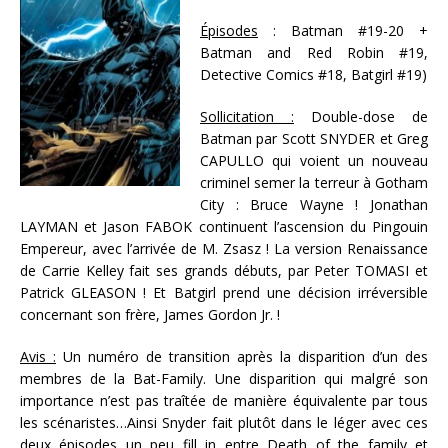
Épisodes
: Batman #19-20 +
Batman and Red Robin #19,
Detective Comics #18, Batgirl #19)
Sollicitation :
Double-dose de
Batman par Scott SNYDER et Greg
CAPULLO qui voient un nouveau
criminel semer la terreur à Gotham
City : Bruce Wayne ! Jonathan
LAYMAN et Jason FABOK continuent l’ascension du Pingouin
Empereur, avec l’arrivée de M. Zsasz ! La version Renaissance
de Carrie Kelley fait ses grands débuts, par Peter TOMASI et
Patrick GLEASON ! Et Batgirl prend une décision irréversible
concernant son frère, James Gordon Jr. !
Avis :
Un numéro de transition après la disparition d’un des
membres de la Bat-Family. Une disparition qui malgré son
importance n’est pas traîtée de manière équivalente par tous
les scénaristes…Ainsi Snyder fait plutôt dans le léger avec ces
deux épisodes un peu fill in entre Death of the family et