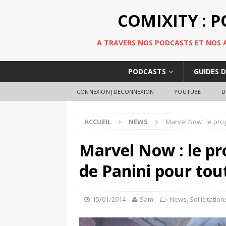
COMIXITY : 
A TRAVERS NOS PODCASTS ET NOS AR
PODCASTS
GUIDES 
CONNEXION|DECONNEXION
YOUTUBE
D
ACCUEIL
NEWS
Marvel Now : le pro
Marvel Now : le p
de Panini pour tout
15/01/2014
Sam
News
,
Sollicitation