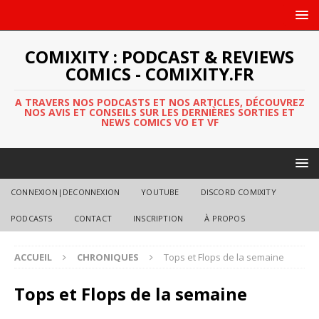
COMIXITY : PODCAST & REVIEWS
COMICS - COMIXITY.FR
A TRAVERS NOS PODCASTS ET NOS ARTICLES, DÉCOUVREZ
NOS AVIS ET CONSEILS SUR LES DERNIÈRES SORTIES ET
NEWS COMICS VO ET VF
CONNEXION|DECONNEXION
YOUTUBE
DISCORD COMIXITY
PODCASTS
CONTACT
INSCRIPTION
À PROPOS
ACCUEIL
CHRONIQUES
Tops et Flops de la semaine
Tops et Flops de la semaine