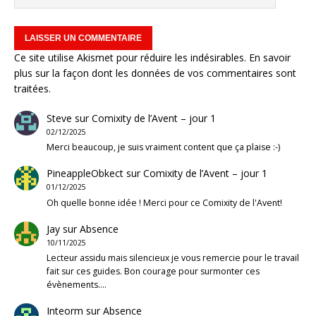
Ce site utilise Akismet pour réduire les indésirables.
En savoir
plus sur la façon dont les données de vos commentaires sont
traitées
.
Steve
sur
Comixity de l’Avent – jour 1
02/12/2025
Merci beaucoup, je suis vraiment content que ça plaise :-)
PineappleObkect
sur
Comixity de l’Avent – jour 1
01/12/2025
Oh quelle bonne idée ! Merci pour ce Comixity de l'Avent!
Jay
sur
Absence
10/11/2025
Lecteur assidu mais silencieux je vous remercie pour le travail
fait sur ces guides. Bon courage pour surmonter ces
évènements.…
Inteorm
sur
Absence