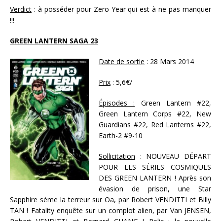
Verdict
: à posséder pour Zero Year qui est à ne pas manquer
!!!
GREEN LANTERN SAGA 23
Date de sortie
: 28 Mars 2014
Prix
: 5,6€/
Épisodes :
Green Lantern #22,
Green Lantern Corps #22, New
Guardians #22, Red Lanterns #22,
Earth-2 #9-10
Sollicitation
: NOUVEAU DÉPART
POUR LES SÉRIES COSMIQUES
DES GREEN LANTERN ! Après son
évasion de prison, une Star
Sapphire sème la terreur sur Oa, par Robert VENDITTI et Billy
TAN ! Fatality enquête sur un complot alien, par Van JENSEN,