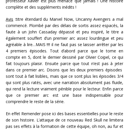
professeur Xavier est plus menacé que jamais ! Une histoire
complète et des suppléments inédits !
Avis
:titre étendard du Marvel Now, Uncanny Avengers a mal
commencé. Plombé par des délais de sortis assez espacés, la
faute à un John Cassaday dépassé et peu inspiré, le titre a
également souffert d’un premier arc assez lourdingue et peu
agréable à lire…MAIS !!!! il ne faut pas se laisser arrêter par les
4 premiers épisodes. Tout d’abord parce que le tome en
compte en 5, dont le dernier dessiné par Olvier Coipel, ce qui
fait toujours plaisir. Ensuite parce que tout n’est pas à jeter
dans ce premier arc. Disons que les deux premiers épisodes
sont tout à fait lisibles, mais que ce sont plus les épisodes 3/4
qui sont plus ratés, avec une narration absolument pas fluide,
qui rend la lecture vraiment pénible pour le lecteur. Enfin parce
que ce premier arc est une base indispensable pour
comprendre le reste de la série.
En effet Remender pose ici des bases essentielles pour le reste
de son histoire. L’attaque de ce nouveau Red Skull ne limitera
pas ses effets à la formation de cette équipe, oh non, au fur et