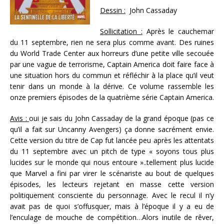
Dessin :
John Cassaday
Sollicitation :
Après le cauchemar
du 11 septembre, rien ne sera plus comme avant. Des ruines
du World Trade Center aux horreurs d’une petite ville secouée
par une vague de terrorisme, Captain America doit faire face à
une situation hors du commun et réfléchir à la place qu’il veut
tenir dans un monde à la dérive. Ce volume rassemble les
onze premiers épisodes de la quatrième série Captain America.
Avis :
oui je sais du John Cassaday de la grand époque (pas ce
qu’il a fait sur Uncanny Avengers) ça donne sacrément envie.
Cette version du titre de Cap fut lancée peu après les attentats
du 11 septembre avec un pitch de type « soyons tous plus
lucides sur le monde qui nous entoure »..tellement plus lucide
que Marvel a fini par virer le scénariste au bout de quelques
épisodes, les lecteurs rejetant en masse cette version
politiquement consciente du personnage. Avec le recul il n’y
avait pas de quoi s’offusquer, mais à l’époque il y a eu de
l’enculage de mouche de compétition…Alors inutile de rêver,