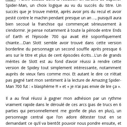
Spider-Man, un choix logique au vu du succès du titre. Un
succès que je trouve mérité, après avoir pris du recul et avoir
pesté contre le machin pendant presque un an …, puisqu’il aura
bien secoué la franchise qui commençait sérieusement à
s’endormir. Je pense notamment à toute la période entre Ends
of Earth et l’épisode 700 qui avait été soporifiquement
chiante….Dan Slott semble avoir trouvé dans cette version
borderline du personnage un second souffle après presque 6
ans sur le titre et plus de cent épisodes écrits…L’un de grands
mérites de Slott est au fond d’avoir réussi à rendre cette
version de Spidey tout simplement intéressante, notamment
auprès de vieux fans comme moi. Et autant le dire ce n’était
pas gagné tant mon sentiment à la lecture de Amazing Spider-
Man 700 fut : « blasphème !!! » et « je n’ai pas envie de lire ça ».
Il a au final réussi à gagner mon adhésion par un rythme
vraiment rapide dans le déroulé de ces arcs (pas de trucs en 6
parties qui personnellement me gonfle de plus en plus), un
personnage central que l’on adore détester tout en se
demandant ce qu’il va bientôt pouvoir nous pondre ensuite, et