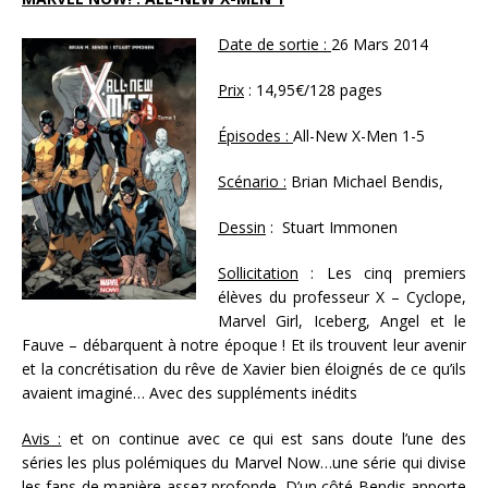
Date de sortie :
26 Mars 2014
Prix
: 14,95€/128 pages
Épisodes :
All-New X-Men 1-5
Scénario :
Brian Michael Bendis,
Dessin
:
Stuart Immonen
Sollicitation
: Les cinq premiers
élèves du professeur X – Cyclope,
Marvel Girl, Iceberg, Angel et le
Fauve – débarquent à notre époque ! Et ils trouvent leur avenir
et la concrétisation du rêve de Xavier bien éloignés de ce qu’ils
avaient imaginé… Avec des suppléments inédits
Avis :
et on continue avec ce qui est sans doute l’une des
séries les plus polémiques du Marvel Now…une série qui divise
les fans de manière assez profonde. D’un côté Bendis apporte