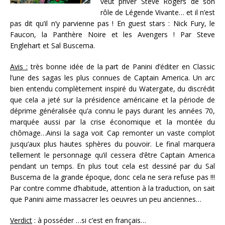
veut priver Steve Rogers de son
rôle de Légende Vivante… et il n’est
pas dit qu’il n’y parvienne pas ! En guest stars : Nick Fury, le
Faucon, la Panthère Noire et les Avengers ! Par Steve
Englehart et Sal Buscema.
Avis :
très bonne idée de la part de Panini d’éditer en Classic
l’une des sagas les plus connues de Captain America. Un arc
bien entendu complètement inspiré du Watergate, du discrédit
que cela a jeté sur la présidence américaine et la période de
déprime généralisée qu’a connu le pays durant les années 70,
marquée aussi par la crise économique et la montée du
chômage…Ainsi la saga voit Cap remonter un vaste complot
jusqu’aux plus hautes sphères du pouvoir. Le final marquera
tellement le personnage qu’il cessera d’être Captain America
pendant un temps. En plus tout cela est dessiné par du Sal
Buscema de la grande époque, donc cela ne sera refuse pas !!!
Par contre comme d’habitude, attention à la traduction, on sait
que Panini aime massacrer les oeuvres un peu anciennes…
Verdict
: à posséder …si c’est en français…