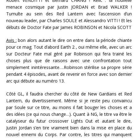
Robert VENDITTI et Bernard CHANG ! Relic : la nouvelle
menace cosmique par Justin JORDAN et Brad WALKER !
Tumulte au sein des Red Lantern avec l’ascension d’un
nouveau leader, par Charles SOULE et Alessandro VITTI ! Et les
débuts de Doctor Fate par James ROBINSON et Nicola SCOTT
Avis :
bon alors autant le dire on entre dans la période chiante
pour ce mag. Tout d’abord Earth 2 , oui même elle, avec un arc
sur Docteur Fate mal géré par Robinson qui fera trainé les
choses plus que de raisons avec une confrontation tout
simplement inintéressante….Robinson stérilise sa propre série
pendant 4 épisodes, avant de revenir en force avec son dernier
arc qui débute au numéro 13.
Côté GL, il faudra chercher du côté de New Gardians et Red
Lantern, du divertissement. Même si je reste peu convaincu
par Soule sur ce titre, au moins il fait bouger les choses et a
des idées (ce qui nous change…). Quant à NG, le titre va être le
catalyseur du futur crossover Lights Out et autant le dire,
Justin Jordan s’en tire vraiment bien dans la mise en place du
nouvel ennemi du Corps. Par contre, les titres qui manquent