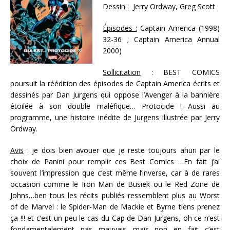
Dessin :
Jerry Ordway, Greg Scott
Épisodes :
Captain America (1998)
32-36 ; Captain America Annual
2000)
Sollicitation
: BEST COMICS
poursuit la réédition des épisodes de Captain America écrits et
dessinés par Dan Jurgens qui oppose l’Avenger à la bannière
étoilée à son double maléfique… Protocide ! Aussi au
programme, une histoire inédite de Jurgens illustrée par Jerry
Ordway.
Avis
: je dois bien avouer que je reste toujours ahuri par le
choix de Panini pour remplir ces Best Comics …En fait j’ai
souvent l’impression que c’est même l’inverse, car à de rares
occasion comme le Iron Man de Busiek ou le Red Zone de
Johns…ben tous les récits publiés ressemblent plus au Worst
of de Marvel : le Spider-Man de Mackie et Byrne tiens prenez
ça !!! et c’est un peu le cas du Cap de Dan Jurgens, oh ce n’est
fondamentalement pas mauvais mais…non en fait c’est