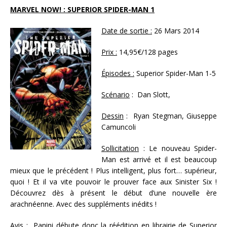
MARVEL NOW! : SUPERIOR SPIDER-MAN 1
Date de sortie :
26 Mars 2014
Prix :
14,95€/128 pages
Épisodes :
Superior Spider-Man 1-5
Scénario
: Dan Slott,
Dessin
: Ryan Stegman, Giuseppe
Camuncoli
Sollicitation
: Le nouveau Spider-
Man est arrivé et il est beaucoup
mieux que le précédent ! Plus intelligent, plus fort… supérieur,
quoi ! Et il va vite pouvoir le prouver face aux Sinister Six !
Découvrez dès à présent le début d’une nouvelle ère
arachnéenne. Avec des suppléments inédits !
Avis :
Panini débute donc la réédition en librairie de Superior