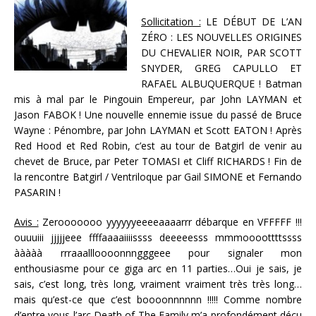
Sollicitation :
LE DÉBUT DE L’AN
ZÉRO : LES NOUVELLES ORIGINES
DU CHEVALIER NOIR, PAR SCOTT
SNYDER, GREG CAPULLO ET
RAFAEL ALBUQUERQUE ! Batman
mis à mal par le Pingouin Empereur, par John LAYMAN et
Jason FABOK ! Une nouvelle ennemie issue du passé de Bruce
Wayne : Pénombre, par John LAYMAN et Scott EATON ! Après
Red Hood et Red Robin, c’est au tour de Batgirl de venir au
chevet de Bruce, par Peter TOMASI et Cliff RICHARDS ! Fin de
la rencontre Batgirl / Ventriloque par Gail SIMONE et Fernando
PASARIN !
Avis :
Zerooooooo yyyyyyeeeeaaaarrr débarque en VFFFFF !!!
ouuuiii jjjjjeee ffffaaaaiiiissss deeeeesss mmmoooottttssss
ààààà rrraaallloooonnngggeee pour signaler mon
enthousiasme pour ce giga arc en 11 parties…Oui je sais, je
sais, c’est long, très long, vraiment vraiment très très long…
mais qu’est-ce que c’est boooonnnnnn !!!!! Comme nombre
d’entre vous l’arc Death of The Family m’a profondément déçu