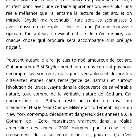
et c’est donc avec une certaine appréhension, voire plus une
réelle méfiance que j’ai entamé la lecture de cet arc…et oh
miracle, Snyder m’a reconquis ! rare sont les scénaristes à
avoir réussi un tel exploit. Une fois que j’ai une mauvaise
opinion d’un auteur, il devient difficile de m’en défaire, car
chaque chose qu’il produira sera accompagné d’un préjugé
négatif.
Pourtant autant le dire, je suis tombé amoureux de cet arc.
Oui amoureux !!! si Snyder prend son temps ce n’est pas pour
décompresser son récit, mais pour véritablement décrire les
différentes étapes dans l’émergence de Batman et surtout
l’évolution de Bruce Wayne dans la découverte de sa véritable
nature, tout comme de la véritable nature de Gotham. Car
encore une fois Gotham reste au centre du travail du
scénariste. Et si le Year One de Miller était fortement inspiré du
New York corrompu, décadent et dangereux des années 80, la
Gotham de Zero
Year
s’inscrit vraiment dans la réalité
américaine des années 2000 marquée par la crise et le
creusement du fossé entre riches et pauvres. Ça c’est