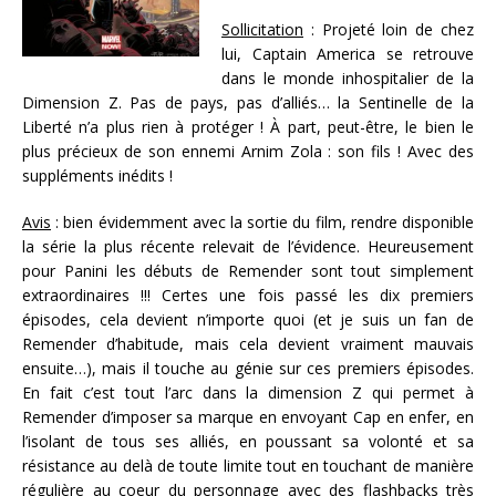
Sollicitation
: Projeté loin de chez
lui, Captain America se retrouve
dans le monde inhospitalier de la
Dimension Z. Pas de pays, pas d’alliés… la Sentinelle de la
Liberté n’a plus rien à protéger ! À part, peut-être, le bien le
plus précieux de son ennemi Arnim Zola : son fils ! Avec des
suppléments inédits !
Avis
: bien évidemment avec la sortie du film, rendre disponible
la série la plus récente relevait de l’évidence. Heureusement
pour Panini les débuts de Remender sont tout simplement
extraordinaires !!! Certes une fois passé les dix premiers
épisodes, cela devient n’importe quoi (et je suis un fan de
Remender d’habitude, mais cela devient vraiment mauvais
ensuite…), mais il touche au génie sur ces premiers épisodes.
En fait c’est tout l’arc dans la dimension Z qui permet à
Remender d’imposer sa marque en envoyant Cap en enfer, en
l’isolant de tous ses alliés, en poussant sa volonté et sa
résistance au delà de toute limite tout en touchant de manière
régulière au coeur du personnage avec des flashbacks très