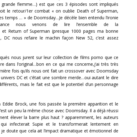
e grande flemme…) est que ces 3 épisodes sont impliqués
oit le retour/1er combat « on oublie Death of Superman,
 les temps … » de Doomsday…Je décèle bien entendu l’ironie
France nous venons de lire l’ensemble de la
et Return of Superman (presque 1000 pages ma bonne
d, DC nous refaire le machin façon New 52, c’est assez
iqués nous jurent sur leur collection de films porno que ce
ire dans l’original…bon en ce qui me concerne,j’ai très très
nière fois qu’ils nous ont fait un crossover avec Doomsday
en univers DC et c’était une sombre merde…oui autant le dire
ifférents, mais le fait est que le potentiel d’un personnage
Eddie Brock, une fois passée la première apparition et le
l ? c’est un peu la même chose avec Doomsday. Il a déjà réussi
ent élever la barre plus haut ? apparemment, les auteurs
i infecterait Supie et le transformerait lentement en
 je doute que cela ait l’impact dramatique et émotionnel de