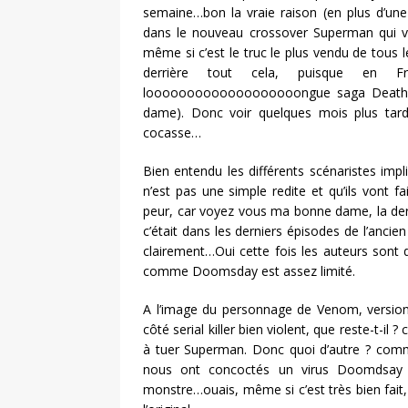
semaine…bon la vraie raison (en plus d’un
dans le nouveau crossover Superman qui v
même si c’est le truc le plus vendu de tous
derrière tout cela, puisque en 
looooooooooooooooooongue saga Death 
dame). Donc voir quelques mois plus tar
cocasse…
Bien entendu les différents scénaristes impl
n’est pas une simple redite et qu’ils vont fa
peur, car voyez vous ma bonne dame, la der
c’était dans les derniers épisodes de l’anci
clairement…Oui cette fois les auteurs sont d
comme Doomsday est assez limité.
A l’image du personnage de Venom, version 
côté serial killer bien violent, que reste-t-i
à tuer Superman. Donc quoi d’autre ? comm
nous ont concoctés un virus Doomdsay qu
monstre…ouais, même si c’est très bien fait,