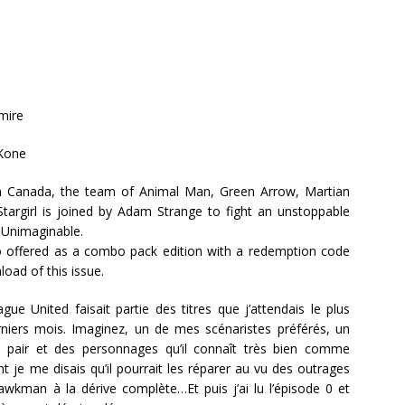
emire
Kone
 Canada, the team of Animal Man, Green Arrow, Martian
argirl is joined by Adam Strange to fight an unstoppable
e Unimaginable.
so offered as a combo pack edition with a redemption code
load of this issue.
gue United faisait partie des titres que j’attendais le plus
niers mois. Imaginez, un de mes scénaristes préférés, un
s pair et des personnages qu’il connaît très bien comme
 je me disais qu’il pourrait les réparer au vu des outrages
wkman à la dérive complète…Et puis j’ai lu l’épisode 0 et