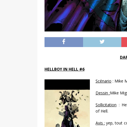
DA
HELLBOY IN HELL #6
Scénario
: Mike 
Dessin :
Mike Mig
Sollicitation
:
He
of
Hell.
Avis :
yep, tout c