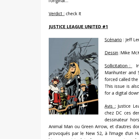
l’original…
Verdict :
check It
JUSTICE LEAGUE UNITED #1
Scénario
:
Jeff L
Dessin
:
Mike Mc
Sollicitation :
In
Manhunter and St
forced called th
This issue is al
for a digital down
Avis :
Justice Lea
chez DC ces der
dessinateur hor
Animal Man ou Green Arrow, et d’autres dont
provoqués par le New 52, à l’image d’un Ha