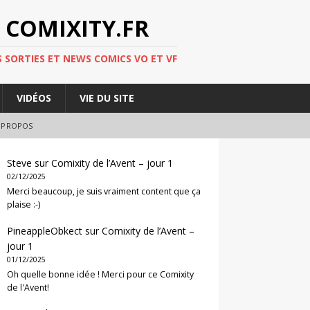
 COMIXITY.FR
 SORTIES ET NEWS COMICS VO ET VF
VIDÉOS
VIE DU SITE
 PROPOS
Steve
sur
Comixity de l’Avent – jour 1
02/12/2025
Merci beaucoup, je suis vraiment content que ça
plaise :-)
PineappleObkect
sur
Comixity de l’Avent –
jour 1
01/12/2025
Oh quelle bonne idée ! Merci pour ce Comixity
de l'Avent!