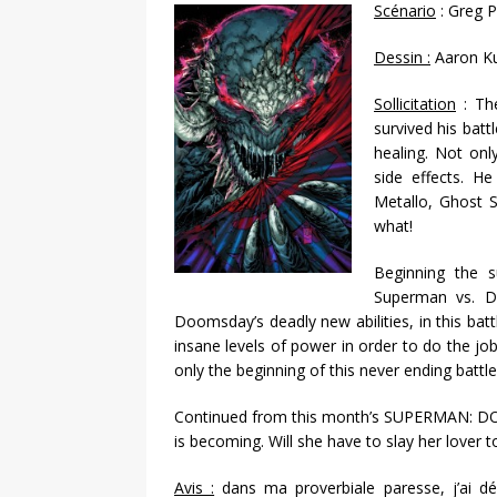
Scénario
: Greg P
Dessin :
Aaron Ku
Sollicitation
: Th
survived his bat
healing. Not onl
side effects. H
Metallo, Ghost S
what!
Beginning the 
Superman vs. D
Doomsday’s deadly new abilities, in this ba
insane levels of power in order to do the job
only the beginning of this never ending battle
Continued from this month’s SUPERMAN: 
is becoming. Will she have to slay her lover 
Avis :
dans ma proverbiale paresse, j’ai déc