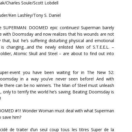
ak/Charles Soule/Scott Lobdell
der/Ken Lashley/Tony S. Daniel
e SUPERMAN: DOOMED epic continues! Superman barely
tle with Doomsday and now realizes that his wounds are not
y that, but he’s suffering disturbing physical and emotional
e is changing…and the newly enlisted Men of S.T.E.E.L. –
oldier, Atomic Skull and Steel – are about to find out into
super-event you have been waiting for in The New 52:
oomsday in a way you’ve never seen before! And with
ttle there can be no winners. The Man of Steel must unleash
, only to terrify the world he’s saving. Beating Doomsday is
!
DOOMED #1! Wonder Woman must deal with what Superman
to save him?
idé de traiter d’un seul coup tous les titres Super de la