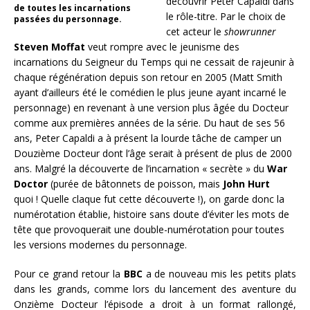
découvrir Peter Capaldi dans
de toutes les incarnations
le rôle-titre. Par le choix de
passées du personnage.
cet acteur le
showrunner
Steven Moffat
veut rompre avec le jeunisme des
incarnations du Seigneur du Temps qui ne cessait de rajeunir à
chaque régénération depuis son retour en 2005 (Matt Smith
ayant d’ailleurs été le comédien le plus jeune ayant incarné le
personnage) en revenant à une version plus âgée du Docteur
comme aux premières années de la série. Du haut de ses 56
ans, Peter Capaldi a à présent la lourde tâche de camper un
Douzième Docteur dont l’âge serait à présent de plus de 2000
ans. Malgré la découverte de l’incarnation « secrète » du
War
Doctor
(purée de bâtonnets de poisson, mais
John Hurt
quoi ! Quelle claque fut cette découverte !), on garde donc la
numérotation établie, histoire sans doute d’éviter les mots de
tête que provoquerait une double-numérotation pour toutes
les versions modernes du personnage.
Pour ce grand retour la
BBC
a de nouveau mis les petits plats
dans les grands, comme lors du lancement des aventure du
Onzième Docteur l’épisode a droit à un format rallongé,