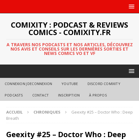
COMIXITY : PODCAST & REVIEWS
COMICS - COMIXITY.FR
A TRAVERS NOS PODCASTS ET NOS ARTICLES, DÉCOUVREZ
NOS AVIS ET CONSEILS SUR LES DERNIÈRES SORTIES ET
NEWS COMICS VO ET VF
CONNEXION|DECONNEXION
YOUTUBE
DISCORD COMIXITY
PODCASTS
CONTACT
INSCRIPTION
À PROPOS
ACCUEIL
CHRONIQUES
Geexity #25 – Doctor Who : Deep
Breath
Geexity #25 – Doctor Who : Deep