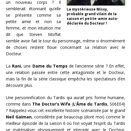
un nouveau corps ? Il
semblerait étonnant qu’elle
La mystérieuse Missy,
probable grand vilain de la
se présente comme sa
saison et petite-amie auto-
petite amie et non sa
déclarée du Docteur !
femme, et mon intuition me
dit que Steven Moffat
semble avoir fait le tour du personnage, même si énormément
de choses restent floue concernant sa relation avec le
Docteur.
La
Rani
, une
Dame du Temps
de l’ancienne série ? En effet,
une relation passée entre cette antagoniste et le Docteur,
mais la fin de la série classique empêcha les spectateurs d’en
découvrir plus.
Une personnification du Tardis qui aurait pris forme humaine,
comme dans
The Doctor’s Wife
(
L’Âme du Tardis
, S06E04)
? Rappelez-vous cet excellente histoire scénarisée par le grand
Neil Gaiman
, considérée par beaucoup (dont moi) comme le
meilleur épisode de la saison 6 où l’on voyait l’esprit du Tardis
se matérialiser physiquement et interagir avec le Docteur.