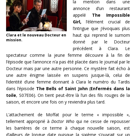
la mention dans une
annonce d’un restaurant
appelé
The Impossible
Girl,
l’élément crucial de
l’intrigue que j’évoquais plus
haut qui reprend le surnom
Clara et le nouveau Docteur en
mission.
donné par le Docteur
précédent à Clara. Le
spectateur comme la jeune femme découvre à la fin de
l’épisode que l’annonce n’a pas été placée dans le journal par le
Docteur mais par une autre personne. Ce mystère fait écho à
une autre énigme laissée en suspens jusque-là, celui de
l’identité d’une femme donnant à Clara le numéro du Tardis
dans l’épisode
The Bells of Saint John
(
Enfermés dans la
toile
, S07E06). On tient peut-être là l’un des fils rouges de la
saison, et encore une fois on y reviendra plus tard.
L’attachement de Moffat pour le terme « impossible »,
tellement approprié à
Doctor Who
qui ne cesse de repousser
les barrières de ce terme à chaque nouvelle saison, est
d’ailleurs de longue date puisque la sixième s’ouvrait sur un