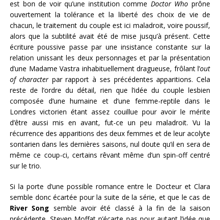
est bon de voir qu’une institution comme
Doctor Who
prône
ouvertement la tolérance et la liberté des choix de vie de
chacun, le traitement du couple est ici maladroit, voire poussif,
alors que la subtilité avait été de mise jusqu’à présent. Cette
écriture poussive passe par une insistance constante sur la
relation unissant les deux personnages et par la présentation
d’une Madame Vastra inhabituellement dragueuse, frôlant l’
out
of character
par rapport à ses précédentes apparitions. Cela
reste de l’ordre du détail, rien que l’idée du couple lesbien
composée d’une humaine et d’une femme-reptile dans le
Londres victorien étant assez couillue pour avoir le mérite
d’être aussi mis en avant, fut-ce un peu maladroit. Vu la
récurrence des apparitions des deux femmes et de leur acolyte
sontarien dans les dernières saisons, nul doute qu’il en sera de
même ce coup-ci, certains rêvant même d’un spin-off centré
sur le trio.
Si la porte d’une possible romance entre le Docteur et Clara
semble donc écartée pour la suite de la série, et que le cas de
River Song
semble avoir été classé à la fin de la saison
précédente, Steven Moffat n’écarte pas pour autant l’idée que