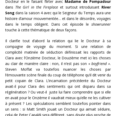
Docteur en le faisant flirter avec
Madame de Pompadour
dans
The Girl in the Fireplace
et surtout introduisant
River
Song
dans la saison 4 avec qui le Seigneur du Temps aura une
histoire d’amour mouvementée… et dans le désordre, voyages
dans le temps obligent. Dans cet épisode le
showrunner
touche à cette thématique de deux façons.
Il clarifie tout d’abord la relation qui lie le Docteur à sa
compagne de voyage du moment. Si une relation de
complicité matinée de séduction définissait les rapports de
Clara avec l’Onzième Docteur, le Douzième met ici les choses
au clair de manière claire : non, il n’est pas son «
boyfriend »
.
Steven Moffat va toutefois nuancer les choses par
l’émouvante scène finale du coup de téléphone qu’il dit venir du
petit copain de Clara. L’incarnation précédente du Docteur
avait-il pour Clara des sentiments qui ont disparu dans sa
régénération ? Ou veut-il juste lui faire comprendre que si elle
en avait pour le Onzième il vaudrait mieux qu’elle ne les cultiver
à présent ? Les spéculations semblent toutefois pointer dans
un sens : si Matt Smith jouait un Docteur qui aimait séduire,
celui de Peter Capaldi sera différent, sans doute plus proche de