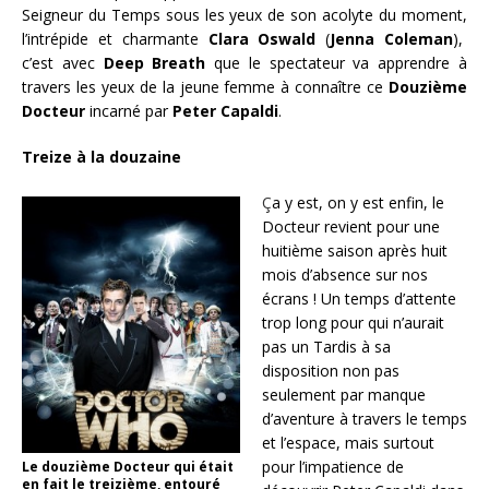
Seigneur du Temps sous les yeux de son acolyte du moment,
l’intrépide et charmante
Clara Oswald
(
Jenna Coleman
),
c’est avec
Deep Breath
que le spectateur va apprendre à
travers les yeux de la jeune femme à connaître ce
Douzième
Docteur
incarné par
Peter Capaldi
.
Treize à la douzaine
Ç
a y est, on y est enfin, le
Docteur revient pour une
huitième saison après huit
mois d’absence sur nos
écrans ! Un temps d’attente
trop long pour qui n’aurait
pas un Tardis à sa
disposition non pas
seulement par manque
d’aventure à travers le temps
et l’espace, mais surtout
pour l’impatience de
Le douzième Docteur qui était
en fait le treizième, entouré