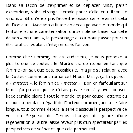
Dans sa façon de s’exprimer et se déplacer Missy paraît
excentrique, voire étrange, semble parler d’elle en utilisant le
« nous », dit qu’elle a pris l’accent écossais car elle aimait celui
du Docteur… Avec son attitude en décalage avec le monde qui
l’entoure et une caractérisation qui semble se baser sur celle
de son
« petit ami »
, le personnage a tout pour passer pour un
être artificiel voulant s’intégrer dans l’univers.
Comme chez Comixity on est audacieux, je vous propose la
plus tordue de toutes : le
Maître
est de retour en tant que
femme (on sait que c’est possible) et imagine sa relation avec
le Docteur comme une romance ! Et puis Missy, ça fais penser
à
«
mistress
»
, le féminin de
«
master
»
! Bon en farfouillant sur
le net j’ai pu voir que je n’étais pas le seul à y avoir penser,
l’idée semble plaire à tout le monde, et pour cause, l’attente du
retour du pendant négatif du Docteur commençant à se faire
longue, tout comme depuis la série classique la perspective de
voir un Seigneur du Temps changer de genre d’une
régénération à l’autre laisse rêveur plus d’un spectateur par les
perspectives de scénarios que cela permettrait.