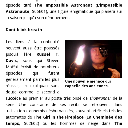
épisode titré
The Impossible Astronaut
(
L’impossible
Astronaute
, S06E01)
,
une figure énigmatique qui planera sur
la saison jusqu’à son dénouement.
Dont
blink
breath
Les liens à la continuité
peuvent aussi être poussés
jusqu’à l’ère
Russel T.
Davis
, sous qui Steven
Moffat écrivit de nombreux
épisodes qui furent
généralement parmi les plus
Une nouvelle menace qui
réussis, ceci expliquant sans
rappelle des anciennes.
doute comme le second a
succédé au premier au poste très prisé de
showrunner
de la
série. Une constante de ses récits se retrouvent dans
l’utilisation d’ennemis déshumanisés, souvent artificiels tels les
automates de
The Girl in the Fireplace
(
La Cheminée des
temps
, S02E02) ou les hommes de neige dans
The