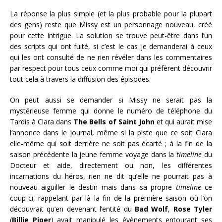
La réponse la plus simple (et la plus probable pour la plupart
des gens) reste que Missy est un personnage nouveau, créé
pour cette intrigue. La solution se trouve peut-être dans l’un
des scripts qui ont fuité, si c’est le cas je demanderai à ceux
qui les ont consulté de ne rien révéler dans les commentaires
par respect pour tous ceux comme moi qui préfèrent découvrir
tout cela à travers la diffusion des épisodes.
On peut aussi se demander si Missy ne serait pas la
mystérieuse femme qui donne le numéro de téléphone du
Tardis à Clara dans
The Bells of Saint John
et qui aurait mise
l’annonce dans le journal, même si la piste que ce soit Clara
elle-même qui soit derrière ne soit pas écarté ; à la fin de la
saison précédente la jeune femme voyage dans la
timeline
du
Docteur et aide, directement ou non, les différentes
incarnations du héros, rien ne dit qu’elle ne pourrait pas à
nouveau aiguiller le destin mais dans sa propre
timeline
ce
coup-ci, rappelant par là la fin de la première saison où l’on
découvrait qu’en devenant l’entité du
Bad Wolf
,
Rose Tyler
(
Billie Piper
) avait manipulé les évènements entourant ses