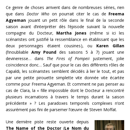
Ce genre de choses arrivent dans de nombreuses séries, rien
que dans
Doctor Who
on pourrait citer le cas de
Freema
Agyeman
jouant un petit rôle dans le final de la seconde
saison avant d’interpréter dès l’épisode suivant la nouvelle
compagne du Docteur,
Martha Jones
(même si ici les
scénaristes ont justifié la ressemblance en établissant que les
deux personnages étaient cousines), ou
Karen Gillan
(l’inoubliable
Amy Pound
des saisons 5 à 7) jouant une
devineresse… dans
The Fires of Pompeii
justement, jolie
coïncidence donc… Sauf que pour le cas des différents rôles de
Capaldi, les scénaristes semblent décidés à lier le tout, et pas
par une petite pirouette simplette vite donnée vite écartée
comme pour Freema Agyeman. Et comment ne pas penser au
cas de Clara, la « fille impossible dont le Docteur a rencontré
plusieurs incarnations à travers le temps durant la saison
précédente » ? Les paradoxes temporels complexes n’ont
assurément pas fini de parsemer l’œuvre de Steven Moffat.
Une dernière piste reste ouverte depuis
The Name of the Doctor
(
Le Nom du