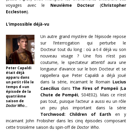
voyages avec le
Neuvième Docteur
(
Christopher
Eccleston
).
L’impossible déjà-vu
Un autre grand mystère de l’épisode repose
sur l’interrogation qui perturbe le
Docteur tout du long : où a-t-il déjà vu son
nouveau visage ? Une fois n’est pas
coutume, le spectateur attentif aura une
Peter Capaldi
longueur d’avance sur le bon Docteur et se
était déjà
rappellera que Peter Capaldi a déjà joué
apparu dans
dans la série, incarnant le Romain
Lucius
un petit rôle le
temps d »un
Caecilius
dans
The Fires of Pompeii
(
La
épisode de la
Chute de Pompéi
, S04E02). Mais ce n’est
quatrième
saison de
pas tout, puisque l’acteur a aussi eu un rôle
Doctor Who
…
un peu plus important dans la série
Torchwood: Children of Earth
en y
incarnant John Frobisher dans les cinq épisodes composant
cette troisième saison du spin-off de
Doctor Who
.