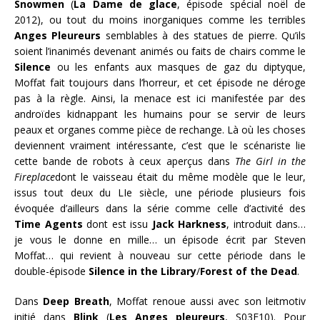
Snowmen
(
La Dame de glace
, épisode spécial noël de
2012), ou tout du moins inorganiques comme les terribles
Anges Pleureurs
semblables à des statues de pierre. Qu’ils
soient l’inanimés devenant animés ou faits de chairs comme le
Silence
ou les enfants aux masques de gaz du diptyque,
Moffat fait toujours dans l’horreur, et cet épisode ne déroge
pas à la règle. Ainsi, la menace est ici manifestée par des
androïdes kidnappant les humains pour se servir de leurs
peaux et organes comme pièce de rechange. Là où les choses
deviennent vraiment intéressante, c’est que le scénariste lie
cette bande de robots à ceux aperçus dans
The Girl in the
Fireplace
dont le vaisseau était du même modèle que le leur,
issus tout deux du LIe siècle, une période plusieurs fois
évoquée d’ailleurs dans la série comme celle d’activité des
Time Agents
dont est issu
Jack Harkness
, introduit dans…
je vous le donne en mille… un épisode écrit par Steven
Moffat… qui revient à nouveau sur cette période dans le
double-épisode
Silence in the Library
/
Forest of the Dead
.
Dans
Deep Breath
, Moffat renoue aussi avec son leitmotiv
initié dans
Blink
(
Les Anges pleureurs
, S03E10). Pour