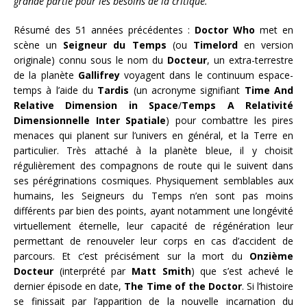
grande partie pour les besoins de la critique.
Résumé des 51 années précédentes :
Doctor Who
met en
scène un
Seigneur du Temps
(ou
Timelord
en version
originale) connu sous le nom du
Docteur
, un extra-terrestre
de la planète
Gallifrey
voyagent dans le continuum espace-
temps à l’aide du
Tardis
(un acronyme signifiant
Time And
Relative Dimension in Space
/
Temps A Relativité
Dimensionnelle Inter Spatiale
) pour combattre les pires
menaces qui planent sur l’univers en général, et la Terre en
particulier. Très attaché à la planète bleue, il y choisit
régulièrement des compagnons de route qui le suivent dans
ses pérégrinations cosmiques. Physiquement semblables aux
humains, les Seigneurs du Temps n’en sont pas moins
différents par bien des points, ayant notamment une longévité
virtuellement éternelle, leur capacité de régénération leur
permettant de renouveler leur corps en cas d’accident de
parcours. Et c’est précisément sur la mort du
Onzième
Docteur
(interprété par
Matt Smith
) que s’est achevé le
dernier épisode en date,
The Time of the Doctor
. Si l’histoire
se finissait par l’apparition de la nouvelle incarnation du