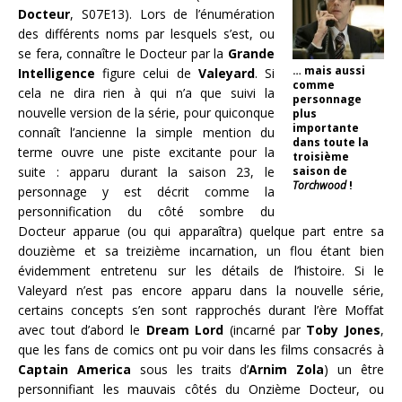
Docteur
, S07E13). Lors de l’énumération
des différents noms par lesquels s’est, ou
se fera, connaître le Docteur par la
Grande
… mais aussi
Intelligence
figure celui de
Valeyard
. Si
comme
cela ne dira rien à qui n’a que suivi la
personnage
nouvelle version de la série, pour quiconque
plus
importante
connaît l’ancienne la simple mention du
dans toute la
terme ouvre une piste excitante pour la
troisième
saison de
suite : apparu durant la saison 23, le
Torchwood
!
personnage y est décrit comme la
personnification du côté sombre du
Docteur apparue (ou qui apparaîtra) quelque part entre sa
douzième et sa treizième incarnation, un flou étant bien
évidemment entretenu sur les détails de l’histoire. Si le
Valeyard n’est pas encore apparu dans la nouvelle série,
certains concepts s’en sont rapprochés durant l’ère Moffat
avec tout d’abord le
Dream Lord
(incarné par
Toby Jones
,
que les fans de comics ont pu voir dans les films consacrés à
Captain America
sous les traits d’
Arnim Zola
) un être
personnifiant les mauvais côtés du Onzième Docteur, ou