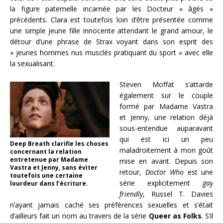
la figure paternelle incarnée par les Docteur « âgés »
précédents. Clara est toutefois loin d’être présentée comme
une simple jeune fille innocente attendant le grand amour, le
détour d’une phrase de Strax voyant dans son esprit des
« jeunes hommes nus musclés pratiquant du sport » avec elle
la sexualisant.
Steven Moffat s’attarde
également sur le couple
formé par Madame Vastra
et Jenny, une relation déjà
sous-entendue auparavant
qui est ici un peu
Deep Breath clarifie les choses
maladroitement à mon goût
concernant la relation
entretenue par Madame
mise en avant. Depuis son
Vastra et Jenny, sans éviter
retour,
Doctor Who
est une
toutefois une certaine
série explicitement
gay
lourdeur dans l’écriture.
friendly
, Russel T. Davies
n’ayant jamais caché ses préférences sexuelles et s’était
d’ailleurs fait un nom au travers de la série
Queer as Folks
. S’il