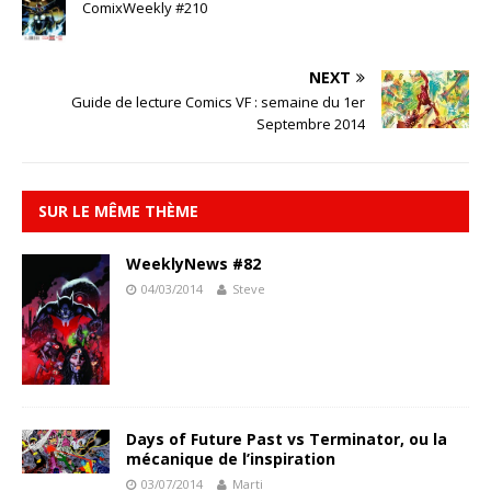
ComixWeekly #210
NEXT
Guide de lecture Comics VF : semaine du 1er
Septembre 2014
SUR LE MÊME THÈME
WeeklyNews #82
04/03/2014
Steve
Days of Future Past vs Terminator, ou la
mécanique de l’inspiration
03/07/2014
Marti