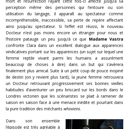
mort et résurrection l’ayant cette fois-ci affecté jusqu’à sa
perception même des personnes qui l’entoure ou son
utilisation du langage, il apparaît au spectateur comme
incompréhensible, inaccessible, sa perte de repère affectant
ainsi jusqu’au spectateur. Si l’effet est réussi, le nouveau
Docteur n’est pas moins encore un étranger pour nous et
l’histoire patauge un peu jusqu’à ce que
Madame Vastra
confronte Clara dans un excellent dialogue aux apparences
vindicatives portant sur les apparences (un sujet sur lequel une
femme reptile vivant parmi les humains a assurément
beaucoup de choses à dire) dans un but qui s’avèrera
finalement plus amical. Suite à un petit coup de pouce inopiné
de destin (on y revient plus tard), la jeune femme retrouvera
un Docteur retrouvant progressivement ses bonnes vieilles
habitudes d’aventurier un peu briscard sur les bords dans le
Londres victorien que les scénaristes se plait à ramener de
saison en saison face à une menace inédite et pourtant dans
la pure tradition des méchants
whoviens
.
Dans son ensemble
l’épisode est très agréable à