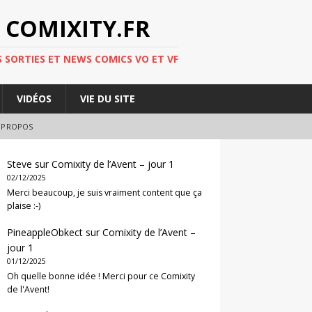
 COMIXITY.FR
 SORTIES ET NEWS COMICS VO ET VF
VIDÉOS
VIE DU SITE
 PROPOS
Steve
sur
Comixity de l’Avent – jour 1
02/12/2025
Merci beaucoup, je suis vraiment content que ça
plaise :-)
PineappleObkect
sur
Comixity de l’Avent –
jour 1
01/12/2025
Oh quelle bonne idée ! Merci pour ce Comixity
de l'Avent!