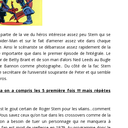
partie de la vie du héros intéresse assez peu Stern qui se
ider-Man et sur le fait d’amener assez vite dans chaque
. Ainsi le scénariste se débarrasse assez rapidement de la
 importante que dans le premier épisode de l’intégrale. Le
ur de Betty Brant et de son mari d’alors Ned Leeds au Bugle
nce Bannon comme photographe.. Du côté de la fac Stern
 secrétaire de l’université soupirante de Peter et qui semble
ros.
 on a compris les 5 première fois !!! mais répètes
est le gout certain de Roger Stern pour les vilains…comment
 Vous savez ceux qu’on tue dans les crossovers comme de la
qu’on a besoin de tuer un personnage qui ne manquera à
fan est mort de vieillesse en 1979. Au programme donc le