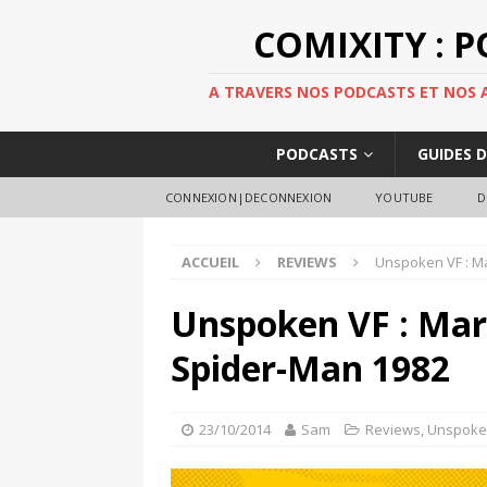
COMIXITY : 
A TRAVERS NOS PODCASTS ET NOS AR
PODCASTS
GUIDES 
CONNEXION|DECONNEXION
YOUTUBE
D
ACCUEIL
REVIEWS
Unspoken VF : Ma
Unspoken VF : Marv
Spider-Man 1982
23/10/2014
Sam
Reviews
,
Unspok