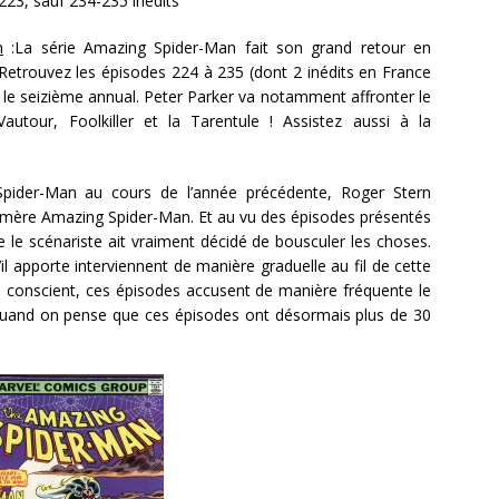
23, sauf 234-235 inédits
n
:La série Amazing Spider-Man fait son grand retour en
! Retrouvez les épisodes 224 à 235 (dont 2 inédits en France
e le seizième annual. Peter Parker va notamment affronter le
Vautour, Foolkiller et la Tarentule ! Assistez aussi à la
pider-Man au cours de l’année précédente, Roger Stern
e mère Amazing Spider-Man. Et au vu des épisodes présentés
e le scénariste ait vraiment décidé de bousculer les choses.
l apporte interviennent de manière graduelle au fil de cette
re conscient, ces épisodes accusent de manière fréquente le
quand on pense que ces épisodes ont désormais plus de 30