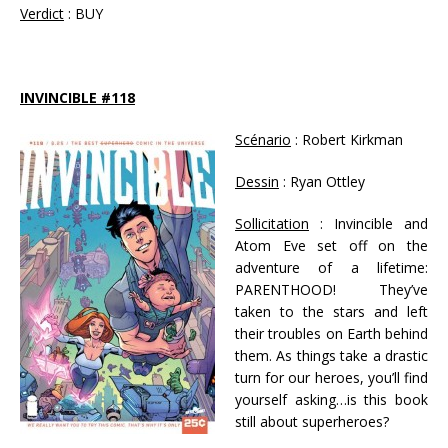
Verdict
: BUY
INVINCIBLE #118
Scénario
: Robert Kirkman
Dessin
: Ryan Ottley
Sollicitation
: Invincible and
Atom Eve set off on the
adventure of a lifetime:
PARENTHOOD! They’ve
taken to the stars and left
their troubles on Earth behind
them. As things take a drastic
turn for our heroes, you’ll find
yourself asking…is this book
still about superheroes?