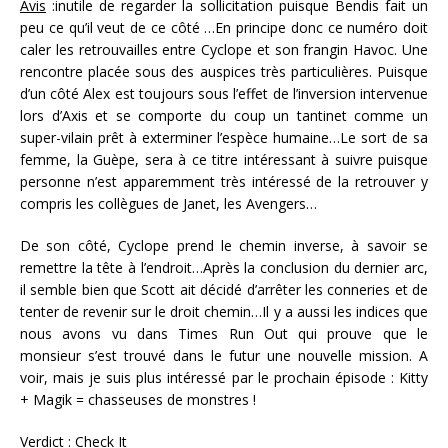
Avis
:inutile de regarder la sollicitation puisque Bendis fait un
peu ce qu’il veut de ce côté …En principe donc ce numéro doit
caler les retrouvailles entre Cyclope et son frangin Havoc. Une
rencontre placée sous des auspices très particulières. Puisque
d’un côté Alex est toujours sous l’effet de l’inversion intervenue
lors d’Axis et se comporte du coup un tantinet comme un
super-vilain prêt à exterminer l’espèce humaine…Le sort de sa
femme, la Guèpe, sera à ce titre intéressant à suivre puisque
personne n’est apparemment très intéressé de la retrouver y
compris les collègues de Janet, les Avengers…
De son côté, Cyclope prend le chemin inverse, à savoir se
remettre la tête à l’endroit…Après la conclusion du dernier arc,
il semble bien que Scott ait décidé d’arrêter les conneries et de
tenter de revenir sur le droit chemin…Il y a aussi les indices que
nous avons vu dans Times Run Out qui prouve que le
monsieur s’est trouvé dans le futur une nouvelle mission. A
voir, mais je suis plus intéressé par le prochain épisode : Kitty
+ Magik = chasseuses de monstres !
Verdict
: Check It