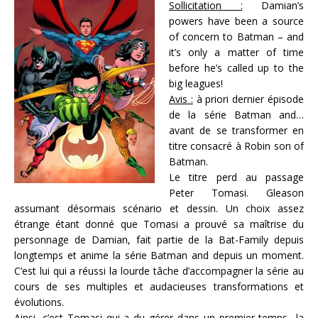
Sollicitation :
Damian’s
powers have been a source
of concern to Batman – and
it’s only a matter of time
before he’s called up to the
big leagues!
Avis :
à priori dernier épisode
de la série Batman and…
avant de se transformer en
titre consacré à Robin son of
Batman.
Le titre perd au passage
Peter Tomasi. Gleason
assumant désormais scénario et dessin. Un choix assez
étrange étant donné que Tomasi a prouvé sa maîtrise du
personnage de Damian, fait partie de la Bat-Family depuis
longtemps et anime la série Batman and depuis un moment.
C’est lui qui a réussi la lourde tâche d’accompagner la série au
cours de ses multiples et audacieuses transformations et
évolutions.
Ainsi, c’est Tomasi qui a du gérer dans un premier temps la