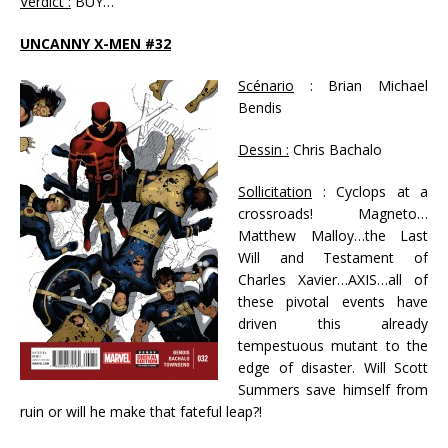
Verdict :
BUY…
UNCANNY X-MEN #32
Scénario
: Brian Michael
Bendis
Dessin :
Chris Bachalo
Sollicitation
: Cyclops at a
crossroads! Magneto…
Matthew Malloy…the Last
Will and Testament of
Charles Xavier…AXIS…all of
these pivotal events have
driven this already
tempestuous mutant to the
edge of disaster. Will Scott
Summers save himself from
ruin or will he make that fateful leap?!