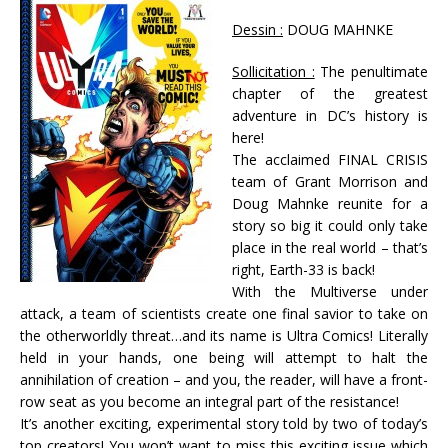
Dessin :
DOUG MAHNKE
Sollicitation :
The penultimate
chapter of the greatest
adventure in DC’s history is
here!
The acclaimed FINAL CRISIS
team of Grant Morrison and
Doug Mahnke reunite for a
story so big it could only take
place in the real world – that’s
right, Earth-33 is back!
With the Multiverse under
attack, a team of scientists create one final savior to take on
the otherworldly threat…and its name is Ultra Comics! Literally
held in your hands, one being will attempt to halt the
annihilation of creation – and you, the reader, will have a front-
row seat as you become an integral part of the resistance!
It’s another exciting, experimental story told by two of today’s
top creators! You won’t want to miss this exciting issue which