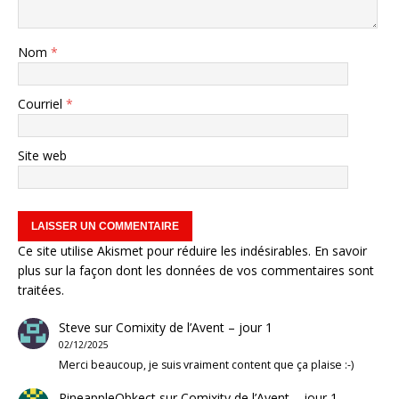
Nom
*
Courriel
*
Site web
Ce site utilise Akismet pour réduire les indésirables.
En savoir
plus sur la façon dont les données de vos commentaires sont
traitées
.
Steve
sur
Comixity de l’Avent – jour 1
02/12/2025
Merci beaucoup, je suis vraiment content que ça plaise :-)
PineappleObkect
sur
Comixity de l’Avent – jour 1