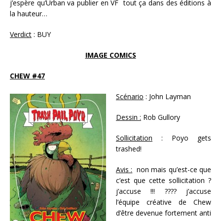
j’espère qu’Urban va publier en VF tout ça dans des éditions à
la hauteur…
Verdict
: BUY
IMAGE COMICS
CHEW #47
Scénario
: John Layman
Dessin :
Rob Gullory
Sollicitation
: Poyo gets
trashed!
Avis :
non mais qu’est-ce que
c’est que cette sollicitation ?
j’accuse !!! ???? j’accuse
l’équipe créative de Chew
d’être devenue fortement anti