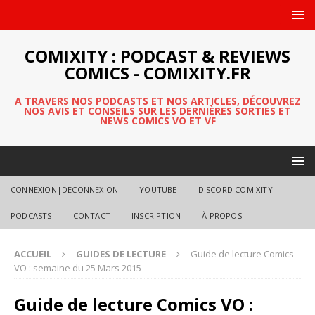
COMIXITY : PODCAST & REVIEWS
COMICS - COMIXITY.FR
A TRAVERS NOS PODCASTS ET NOS ARTICLES, DÉCOUVREZ
NOS AVIS ET CONSEILS SUR LES DERNIÈRES SORTIES ET
NEWS COMICS VO ET VF
CONNEXION|DECONNEXION
YOUTUBE
DISCORD COMIXITY
PODCASTS
CONTACT
INSCRIPTION
À PROPOS
ACCUEIL
GUIDES DE LECTURE
Guide de lecture Comics
VO : semaine du 25 Mars 2015
Guide de lecture Comics VO :