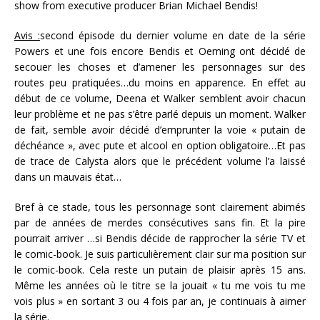
show from executive producer Brian Michael Bendis!
Avis :
second épisode du dernier volume en date de la série
Powers et une fois encore Bendis et Oeming ont décidé de
secouer les choses et d’amener les personnages sur des
routes peu pratiquées…du moins en apparence. En effet au
début de ce volume, Deena et Walker semblent avoir chacun
leur problème et ne pas s’être parlé depuis un moment. Walker
de fait, semble avoir décidé d’emprunter la voie « putain de
déchéance », avec pute et alcool en option obligatoire…Et pas
de trace de Calysta alors que le précédent volume l’a laissé
dans un mauvais état…
Bref à ce stade, tous les personnage sont clairement abimés
par de années de merdes consécutives sans fin. Et la pire
pourrait arriver …si Bendis décide de rapprocher la série TV et
le comic-book. Je suis particulièrement clair sur ma position sur
le comic-book. Cela reste un putain de plaisir après 15 ans.
Même les années où le titre se la jouait « tu me vois tu me
vois plus » en sortant 3 ou 4 fois par an, je continuais à aimer
la série.