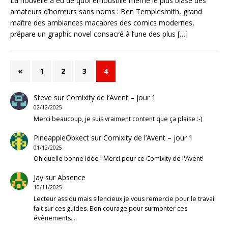
La nouvelle a eu de quoi émoustillé même le plus blasé des
amateurs d’horreurs sans noms : Ben Templesmith, grand
maître des ambiances macabres des comics modernes,
prépare un graphic novel consacré à l’une des plus
[…]
«
1
2
3
4
Steve
sur
Comixity de l’Avent – jour 1
02/12/2025
Merci beaucoup, je suis vraiment content que ça plaise :-)
PineappleObkect
sur
Comixity de l’Avent – jour 1
01/12/2025
Oh quelle bonne idée ! Merci pour ce Comixity de l'Avent!
Jay
sur
Absence
10/11/2025
Lecteur assidu mais silencieux je vous remercie pour le travail
fait sur ces guides. Bon courage pour surmonter ces
évènements.…