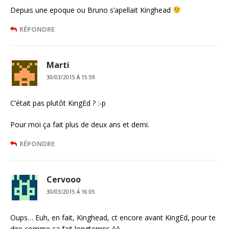
Depuis une epoque ou Bruno s’apellait Kinghead
RÉPONDRE
Marti
30/03/2015 Á 15:59
C’était pas plutôt KingEd ? :-p
Pour moi ça fait plus de deux ans et demi.
RÉPONDRE
Cervooo
30/03/2015 Á 16:05
Oups… Euh, en fait, Kinghead, ct encore avant KingEd, pour te
dire comme ca fait longtemps ^^