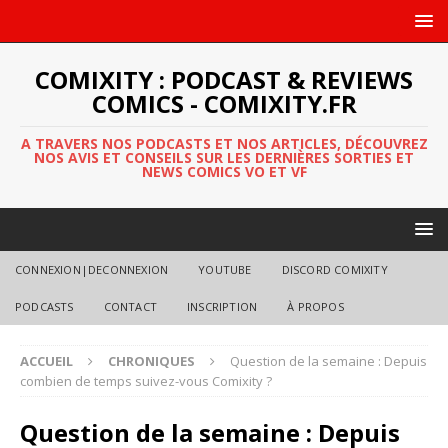
COMIXITY : PODCAST & REVIEWS
COMICS - COMIXITY.FR
A TRAVERS NOS PODCASTS ET NOS ARTICLES, DÉCOUVREZ
NOS AVIS ET CONSEILS SUR LES DERNIÈRES SORTIES ET
NEWS COMICS VO ET VF
CONNEXION|DECONNEXION
YOUTUBE
DISCORD COMIXITY
PODCASTS
CONTACT
INSCRIPTION
À PROPOS
ACCUEIL
CHRONIQUES
Question de la semaine : Depuis
combien de temps suivez-vous Comixity ?
Question de la semaine : Depuis