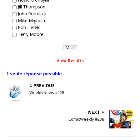
Jill Thompson
John Romita Jr
Mike Mignola
Rob Liefeld
Terry Moore
View Results
1 seule réponse possible
PREVIOUS
WeeklyNews #128
NEXT
ComixWeekly #238