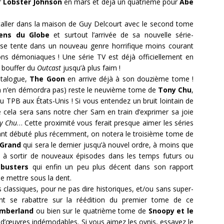
r
Lobster Johnson
en mars et déjà un quatrième pour
Abe
staller dans la maison de Guy Delcourt avec le second tome
iens du Globe
et surtout l’arrivée de sa nouvelle série-
se tente dans un nouveau genre horrifique moins courant
ons démoniaques ! Une série TV est déjà officiellement en
 bouffer du
Outcast
jusqu’à plus faim !
atalogue,
The Goon
en arrive déjà à son douzième tome !
am n’en démordra pas) reste le neuvième tome de
Tony Chu
,
du TPB aux États-Unis ! Si vous entendez un bruit lointain de
que cela sera sans notre cher Sam en train d’exprimer sa joie
y Chu
… Cette proximité vous ferait presque aimer les séries
yant débuté plus récemment, on notera le troisième tome de
 Grand
qui sera le dernier jusqu’à nouvel ordre, à moins que
 à sortir de nouveaux épisodes dans les temps futurs ou
busters
qui enfin un peu plus décent dans son rapport
se mettre sous la dent.
classiques, pour ne pas dire historiques, et/ou sans super-
nt se rabattre sur la réédition du premier tome de ce
umberland
ou bien sur le quatrième tome de
Snoopy et le
-d’œuvres indémodables. Si vous aimez les ovnis, essayez le