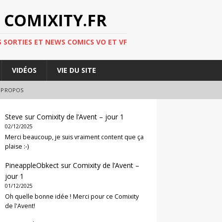
 COMIXITY.FR
 SORTIES ET NEWS COMICS VO ET VF
VIDÉOS
VIE DU SITE
 PROPOS
Steve
sur
Comixity de l’Avent – jour 1
02/12/2025
Merci beaucoup, je suis vraiment content que ça
plaise :-)
PineappleObkect
sur
Comixity de l’Avent –
jour 1
01/12/2025
Oh quelle bonne idée ! Merci pour ce Comixity
de l'Avent!