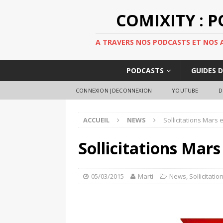
COMIXITY : 
A TRAVERS NOS PODCASTS ET NOS AR
PODCASTS
GUIDES 
CONNEXION|DECONNEXION
YOUTUBE
D
ACCUEIL
NEWS
Sollicitations Mars e
Sollicitations Mars
05/03/2015
Marti
News
,
Sollicitatio