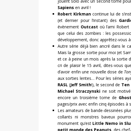
jouent solo avec un second tome pou
Sapiens
en avril !
Robert Kirkman
continue lui de s’in
(et dernier pour l’instant) des
Gard
évènement
Outcast
où l’ami Robert 
que celui des zombies : les possessi
développement, donc apprêtez-vous à
Autre série déjà bien ancré dans le c
Mais la grosse sortie pour moi (et S
et ce à peine un mois après la sortie 
cri de plaisir le 15 avril, dites-vous 
d’avoir enfin une nouvelle dose de
Ton
aux sorties lentes… Pour les séries a
RASL
(
Jeff Smith
!), le second de
Ten
Michael Straczynski
ne soit motivé
encore un troisième tome de
Ghost
pages/prix avec enfin cinq épisodes à 
Les amateurs de bande-dessinées plus 
collants ni monstres baveux pourro
monument qu’est
Little Nemo in Sl
petit monde des Peanuts
, des chef