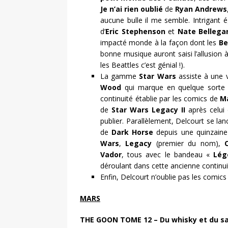
Je n’ai rien oublié
de
Ryan Andrews
aucune bulle il me semble. Intrigant
d’
Eric Stephenson
et
Nate Bellega
impacté monde à la façon dont les
Be
bonne musique auront saisi l’allusion à
les Beattles c’est génial !).
La gamme
Star Wars
assiste à une v
Wood
qui marque en quelque sorte l
continuité établie par les comics de
M
de
Star Wars Legacy II
après celui 
publier. Parallèlement, Delcourt se lan
de
Dark Horse
depuis une quinzaine
Wars
,
Legacy
(premier du nom),
Vador
, tous avec le bandeau «
Lég
déroulant dans cette ancienne continui
Enfin, Delcourt n’oublie pas les comic
MARS
THE GOON TOME 12 – Du whisky et du s