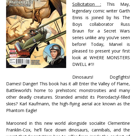
Sollicitation :
This May,
legendary comic writer Garth
Ennis is joined by his The
Boys collaborator Russ
Braun for a Secret Wars
series unlike any you’ve seen
before! Today, Marvel is
pleased to present your first
look at WHERE MONSTERS
DWELL #1!
Dinosaurs! Dogfights!
Dames! Danger! This book has it all! Enter the Valley of Flame,
Battleworld’s home to prehistoric monstrosities and many
other deadly creatures. Stranded amidst its Pterodactyl-filled
skies? Karl Kaufmann, the high-flying aerial ace known as the
Phantom Eagle!
Marooned in this new world alongside socialite Clementine
Franklin-Cox, he’ll face down dinosaurs, cannibals, and the