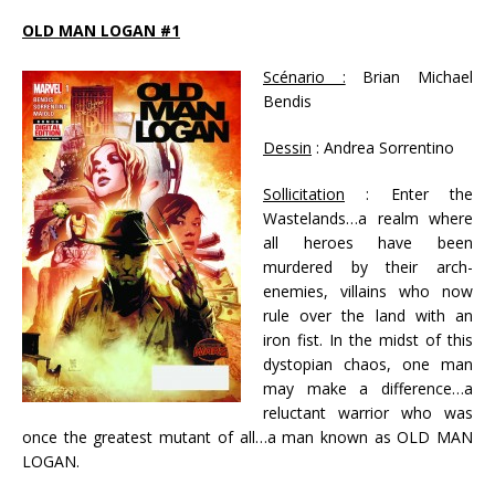
OLD MAN LOGAN #1
Scénario :
Brian Michael
Bendis
Dessin
: Andrea Sorrentino
Sollicitation
: Enter the
Wastelands…a realm where
all heroes have been
murdered by their arch-
enemies, villains who now
rule over the land with an
iron fist. In the midst of this
dystopian chaos, one man
may make a difference…a
reluctant warrior who was
once the greatest mutant of all…a man known as OLD MAN
LOGAN.