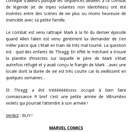
comique d’ailleurs puisque les séquences dédiées à ce combat
de légende (et de tripes volantes non identifiées) ont été
insérées entre des scènes de vie plus ou moins heureuse de
Invincible avec sa petite famille.
Le combat est venu rattrapé Mark à la fin du dernier épisode
quand Allen l’alien est venu gentiment lui demander de s’en
mêler parce que c’était en train de très mal tourné. La question
est : quid des enfants de Thragg. En effet le méchant a trouvé
la planète d’insectes sur laquelle le père de Mark s’était
autrefois réfugié et y avait conçu le frangin de Mark …avec une
locale dont la durée de vie est très courte car ils vieillissent en
quelques semaines…
Et Thragg a été trèèèèèèèssss occupé à bien faire
connaissance !!! bref c’est une petite armée de Viltrumites
violets qui pourrait l’attendre à son arrivée !
Verdict
: BUY !
MARVEL COMICS