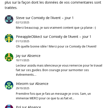
plus sur la façon dont les données de vos commentaires sont
traitées
.
Steve
sur
Comixity de l’Avent – jour 1
02/12/2025
Merci beaucoup, je suis vraiment content que ça plaise :-)
PineappleObkect
sur
Comixity de l’Avent – jour 1
01/12/2025
Oh quelle bonne idée ! Merci pour ce Comixity de l'Avent!
Jay
sur
Absence
10/11/2025
Lecteur assidu mais silencieux je vous remercie pour le travail
fait sur ces guides. Bon courage pour surmonter ces
évènements.…
Inteorm
sur
Absence
29/10/2025
Première fois que je fais un message je crois. Sam, un
immense MERCI pour ce que tu as fait et…
Pol
sur
Absence