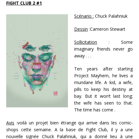
FIGHT CLUB 2 #1
Scénario :
Chuck Palahniuk
Dessin
:Cameron Stewart
Sollicitation
: Some
imaginary friends never go
away . . .
Ten years after starting
Project Mayhem, he lives a
mundane life. A kid, a wife,
pills to keep his destiny at
bay. But it won’t last long;
the wife has seen to that.
The time has come .
Avis
:voilà un projet bien étrange qui arrive dans les comic-
shops cette semaine. A la base de Fight Club, il y a une
nouvelle signée Chuck Palahniuk, qui a donné lieu à une