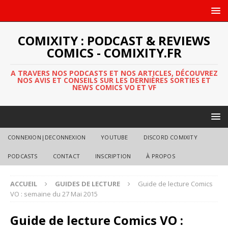
COMIXITY : PODCAST & REVIEWS
COMICS - COMIXITY.FR
A TRAVERS NOS PODCASTS ET NOS ARTICLES, DÉCOUVREZ
NOS AVIS ET CONSEILS SUR LES DERNIÈRES SORTIES ET
NEWS COMICS VO ET VF
CONNEXION|DECONNEXION
YOUTUBE
DISCORD COMIXITY
PODCASTS
CONTACT
INSCRIPTION
À PROPOS
ACCUEIL
GUIDES DE LECTURE
Guide de lecture Comics
VO : semaine du 27 Mai 2015
Guide de lecture Comics VO :