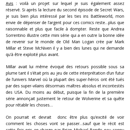
Avis
: voilà un projet sur lequel je suis également assez
réservé. Si après la lecture du second épisode de Secret Wars,
je suis bien plus intéressé par les ties ins Battleworld, mon
envie de dépenser de l’argent pour ces comics reste…plus que
raisonnable et plus que facile à dompter. Reste que Andrea
Sorrentino illustre cette mini série qui a en outre la bonne idée
de revenir sur le monde de Old Man Logan crée par Mark
Millar et Steve McNiven il y a bien des lunes qui ne demande
qu’à être exploité plus avant.
Millar avait lui même évoqué des retours possible sous sa
plume tant il s’était pris au jeu de cette interprétation d’un futur
de l’univers Marvel où la plupart des super-héros ont été tués
par des super-vilains désormais maîtres absolus et incontestés
des USA. Du moins au début, puisque la fin de la première
série annonçait justement le retour de Wolverine et sa quête
pour rétablir les choses…
On pourrait et devrait donc être plus qu’excité de voir
comment les choses vont se passer…sauf que le récit est
cette fois pris en charge par Brian Michael Bendis peu connu