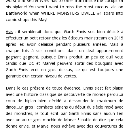
worst that Secret Wars has to offer from inside the cockpit of
his biplane! You won’t want to miss the most racous tale on
Battleworld when WHERE MONSTERS DWELL #1 soars into
comic shops this May!
Avis
: il semblerait donc que Garth Ennis soit bien décidé à
effectuer un petit retour chez les éditeurs mainstream en 2015
après les avoir délaissé pendant plusieurs années. Mais à
chaque fois à ses conditions…dans un deal apparemment
gagnant gagnant, puisque Ennis produit un peu ce qu’il veut
tandis que DC et Marvel peuvent sortir des bouquins avec
Garth Ennis écrit en gros dessus, ce qui est toujours une
garantie d’un certain niveau de ventes.
Dans le cas présent de toute évidence, Ennis s’est fait plaisir
avec une histoire classique de découverte de monde perdu…à
coup de biplan bien décidé à dessouder le maximum de
dinos…En gros : combats aériens du début du siècle mixé avec
des monstres, le tout écrit par Garth Ennis sans aucun lien
avec un autre gros machin de Marvel ! Inutile de dire que cela
donne envie, et Marvel nous achève avec des couvertures de