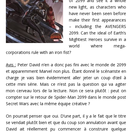
of 2099 and see it a whole
new light, as characters who
have never been seen before
make their first appearances
– including the AVENGERS
2099. Can the ideal of Earth’s
Mightiest Heroes survive in a
world where mega-
corporations rule with an iron fist?
Avis :
Peter David n’en a donc pas fini avec le monde de 2099
et apparemment Marvel non plus. Étant donné le scénariste en
charge je vais bien évidemment aller jeter un coup d’œil à
cette mini série. Mais ce n’est pas la question qui va agiter
mon cerveau lors de la lecture. Non ce sera plutôt : peut on
compter sur le retour de Spider-Man 2099 dans le monde post
Secret Wars avec la même équipe créative ?
On pourrait penser que oui. D’une part, il y a le fait que le titre
se vendait plutôt bien et que du coup son annulation avant que
David ait réellement pu commencer à construire quelque