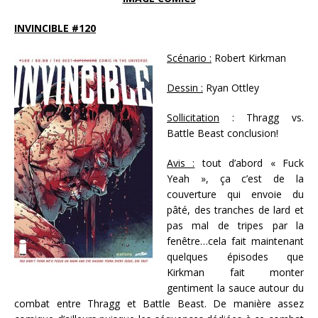
INVINCIBLE #120
Scénario :
Robert Kirkman
Dessin :
Ryan Ottley
Sollicitation
: Thragg vs.
Battle Beast conclusion!
Avis :
tout d’abord « Fuck
Yeah », ça c’est de la
couverture qui envoie du
pâté, des tranches de lard et
pas mal de tripes par la
fenêtre…cela fait maintenant
quelques épisodes que
Kirkman fait monter
gentiment la sauce autour du
combat entre Thragg et Battle Beast. De manière assez