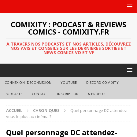
COMIXITY : PODCAST & REVIEWS
COMICS - COMIXITY.FR
A TRAVERS NOS PODCASTS ET NOS ARTICLES, DÉCOUVREZ
NOS AVIS ET CONSEILS SUR LES DERNIÈRES SORTIES ET
NEWS COMICS VO ET VF
CONNEXION|DECONNEXION
YOUTUBE
DISCORD COMIXITY
PODCASTS
CONTACT
INSCRIPTION
À PROPOS
ACCUEIL
CHRONIQUES
Quel personnage DC attendez-
vous le plus au cinéma ?
Quel personnage DC attendez-