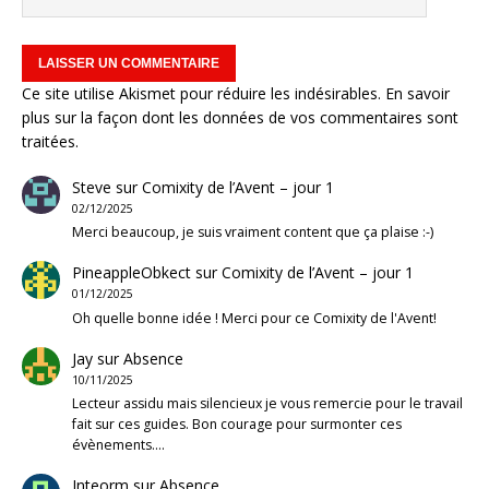
Ce site utilise Akismet pour réduire les indésirables.
En savoir
plus sur la façon dont les données de vos commentaires sont
traitées
.
Steve
sur
Comixity de l’Avent – jour 1
02/12/2025
Merci beaucoup, je suis vraiment content que ça plaise :-)
PineappleObkect
sur
Comixity de l’Avent – jour 1
01/12/2025
Oh quelle bonne idée ! Merci pour ce Comixity de l'Avent!
Jay
sur
Absence
10/11/2025
Lecteur assidu mais silencieux je vous remercie pour le travail
fait sur ces guides. Bon courage pour surmonter ces
évènements.…
Inteorm
sur
Absence