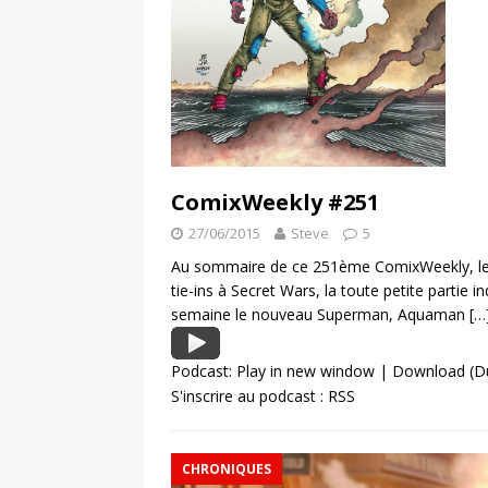
ComixWeekly #251
27/06/2015
Steve
5
Au sommaire de ce 251ème ComixWeekly, les 
tie-ins à Secret Wars, la toute petite partie 
semaine le nouveau Superman, Aquaman
[…
Podcast:
Play in new window
|
Download
(Du
S'inscrire au podcast :
RSS
CHRONIQUES