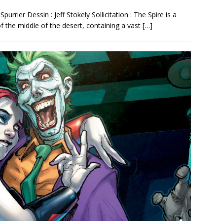
ier Dessin : Jeff Stokely Sollicitation : The Spire is a
f the middle of the desert, containing a vast
[…]