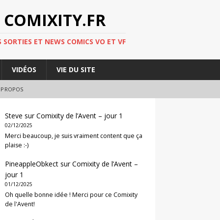
 COMIXITY.FR
 SORTIES ET NEWS COMICS VO ET VF
VIDÉOS
VIE DU SITE
 PROPOS
Steve
sur
Comixity de l’Avent – jour 1
02/12/2025
Merci beaucoup, je suis vraiment content que ça
plaise :-)
PineappleObkect
sur
Comixity de l’Avent –
jour 1
01/12/2025
Oh quelle bonne idée ! Merci pour ce Comixity
de l'Avent!