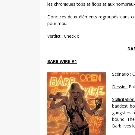
les chroniques tops et flops et aux nombreux
Donc ces deux éléments regroupés dans cett
pour moi…
Verdict :
Check it
DA
BARB WIRE #1
Scénario :
C
Dessin :
Patr
Sollicitation 
baddest bo
gangsters c
bound. The
Barb lives l