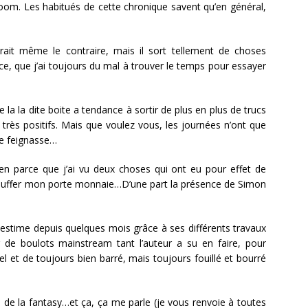
oom. Les habitués de cette chronique savent qu’en général,
rait même le contraire, mais il sort tellement de choses
ce, que j’ai toujours du mal à trouver le temps pour essayer
e la la dite boite a tendance à sortir de plus en plus de trucs
rs très positifs. Mais que voulez vous, les journées n’ont que
le feignasse…
ien parce que j’ai vu deux choses qui ont eu pour effet de
chauffer mon porte monnaie…D’une part la présence de Simon
time depuis quelques mois grâce à ses différents travaux
e boulots mainstream tant l’auteur a su en faire, pour
et de toujours bien barré, mais toujours fouillé et bourré
 de la fantasy…et ça, ça me parle (je vous renvoie à toutes