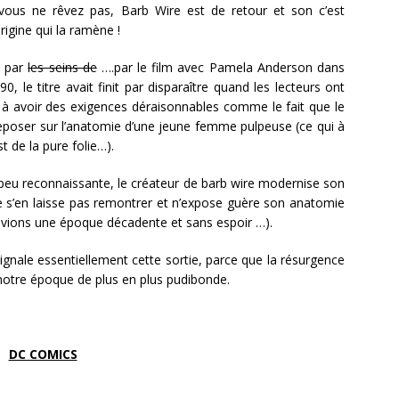
vous ne rêvez pas, Barb Wire est de retour et son c’est
rigine qui la ramène !
e par
les seins de
….par le film avec Pamela Anderson dans
0, le titre avait finit par disparaître quand les lecteurs ont
 avoir des exigences déraisonnables comme le fait que le
reposer sur l’anatomie d’une jeune femme pulpeuse (ce qui à
t de la pure folie…).
 peu reconnaissante, le créateur de barb wire modernise son
e s’en laisse pas remontrer et n’expose guère son anatomie
vivions une époque décadente et sans espoir …).
signale essentiellement cette sortie, parce que la résurgence
tre époque de plus en plus pudibonde.
DC COMICS