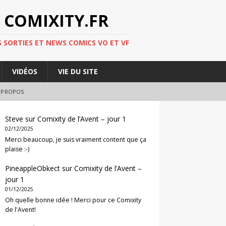
 COMIXITY.FR
 SORTIES ET NEWS COMICS VO ET VF
VIDÉOS
VIE DU SITE
 PROPOS
Steve
sur
Comixity de l’Avent – jour 1
02/12/2025
Merci beaucoup, je suis vraiment content que ça
plaise :-)
PineappleObkect
sur
Comixity de l’Avent –
jour 1
01/12/2025
Oh quelle bonne idée ! Merci pour ce Comixity
de l'Avent!