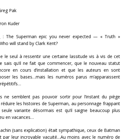
reg Pak
ron Kuder
n
: The Superman epic you never expected — « Truth »
Who will stand by Clark Kent?
je le seul à ressentir une certaine lassitude vis à vis de cet
 je sais qu’il ne fait que commencer, que le nouveau statut
core en cours d’installation et que les auteurs en sont
poser les bases…mais les numéros parus m’apparaissent
répétitifs…
s ne semblent pas pouvoir sortir pour l’instant du piège
e réduire les histoires de Superman, au personnage frappant
 seule variante désormais est qu’il saigne beaucoup plus
 peu en vacances…
machin (sans explication) était sympathique, ceux de Batman
 par leur incroyable vacuité…Au moins avec le numéro de