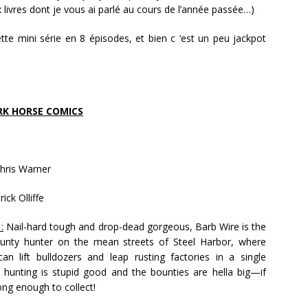
 livres dont je vous ai parlé au cours de l’année passée…)
e mini série en 8 épisodes, et bien c ‘est un peu jackpot
RK HORSE COMICS
hris Warner
ick Olliffe
:
Nail-hard tough and drop-dead gorgeous, Barb Wire is the
unty hunter on the mean streets of Steel Harbor, where
an lift bulldozers and leap rusting factories in a single
 hunting is stupid good and the bounties are hella big—if
ong enough to collect!