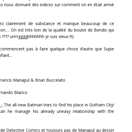
ks nous donnant des indices sur comment on en était arrivé
ez clairement de substance et manque beaucoup de ce
ion…. On est très loin de la qualité du boulot de Bendis qui
 ???? urrrrgggghhhhhhh je suis vieux !!!)
 commencent pas à faire quelque chose d’autre que Supie
nflant…
rancis Manapul & Brian Buccelato
rnando Blanco
 :
The all-new Batman tries to find his place in Gotham City!
an he manage his already uneasy relationship with the
 de Detective Comics et toujours pas de Manapul au dessin