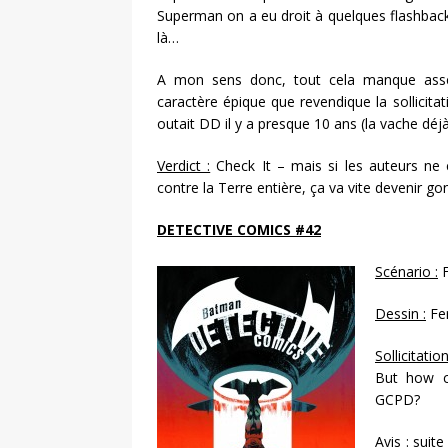
Superman on a eu droit à quelques flashbac
là…
A mon sens donc, tout cela manque ass
caractère épique que revendique la sollicitat
outait DD il y a presque 10 ans (la vache déjà
Verdict :
Check It – mais si les auteurs ne
contre la Terre entière, ça va vite devenir go
DETECTIVE COMICS #42
Scénario :
F
Dessin :
Fe
Sollicitation
But how c
GCPD?
Avis :
suite