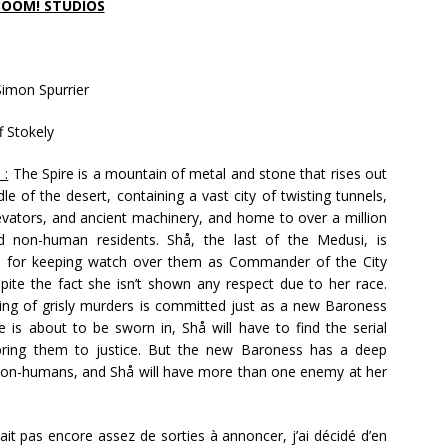
BOOM! STUDIOS
imon Spurrier
ff Stokely
 :
The Spire is a mountain of metal and stone that rises out
le of the desert, containing a vast city of twisting tunnels,
levators, and ancient machinery, and home to over a million
 non-human residents. Shå, the last of the Medusi, is
e for keeping watch over them as Commander of the City
pite the fact she isn’t shown any respect due to her race.
ing of grisly murders is committed just as a new Baroness
e is about to be sworn in, Shå will have to find the serial
 bring them to justice. But the new Baroness has a deep
non-humans, and Shå will have more than one enemy at her
it pas encore assez de sorties à annoncer, j’ai décidé d’en