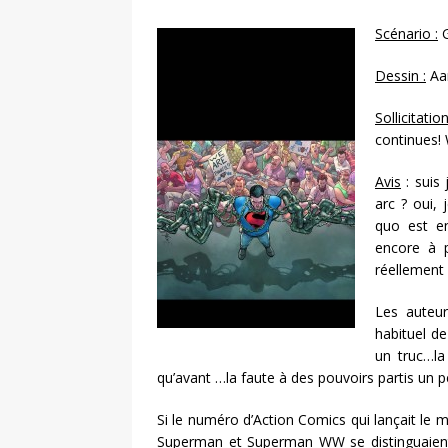
Scénario :
G
Dessin :
Aa
Sollicitatio
continues! 
Avis
: suis 
arc ? oui,
quo est en
encore à 
réellement 
Les auteur
habituel d
un truc…la
qu’avant …la faute à des pouvoirs partis un
Si le numéro d’Action Comics qui lançait le 
Superman et Superman WW se distinguaient