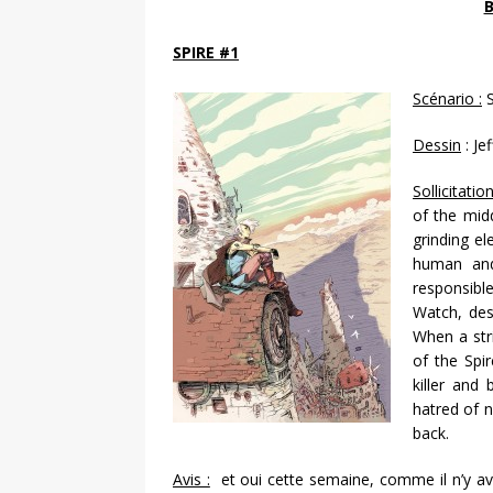
SPIRE #1
Scénario :
S
Dessin
: Je
Sollicitation
of the midd
grinding e
human and
responsibl
Watch, des
When a str
of the Spir
killer and
hatred of 
back.
Avis :
et oui cette semaine, comme il n’y ava