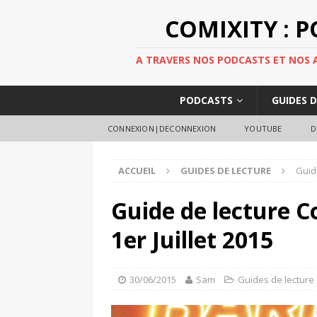
COMIXITY : 
A TRAVERS NOS PODCASTS ET NOS AR
PODCASTS
GUIDES 
CONNEXION|DECONNEXION
YOUTUBE
D
ACCUEIL
GUIDES DE LECTURE
Guid
Guide de lecture C
1er Juillet 2015
30/06/2015
Sam
Guides de lecture